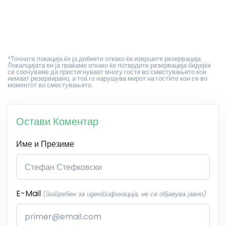
*Точната локација ќе ја добиете откако ќе извршите резервација.
Локалцијата ви ја праќаме откако ќе потврдите резервација бидејќи
се соочуваме да пристигнуваат многу гости во сместувањето кои
немаат резервирано, а тоа го нарушува мирот на гостите кои се во
моментот во сместувањето.
Остави Коментар
Име и Презиме
E-Mail
(потребен за идентификација, не се објавува јавно)