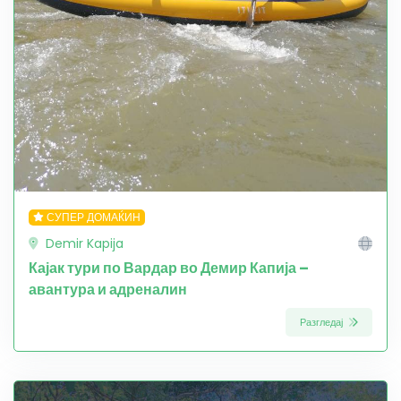
СУПЕР ДОМАЌИН
Demir Kapija
Кајак тури по Вардар во Демир Капија –
авантура и адреналин
Разгледај