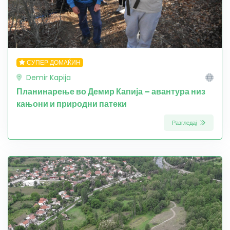
СУПЕР ДОМАЌИН
Demir Kapija
Планинарење во Демир Капија – авантура низ
кањони и природни патеки
Разгледај