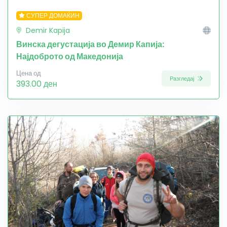
СУПЕР ДОМАЌИН
Demir Kapija
Винска дегустација во Демир Капија:
Најдоброто од Македонија
Цена од
Разгледај
393.00 ден