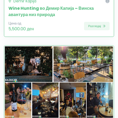
Demir Kapija
Wine Hunting во Демир Капија – Винска
авантура низ природа
Цена од
Разгледај
5,500.00 ден