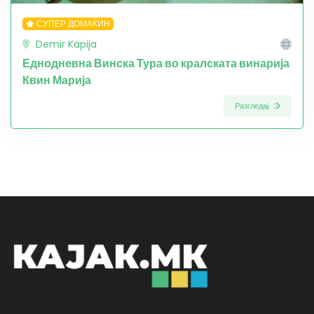
СУПЕР ДОМАЌИН
Demir Kapija
Еднодневна Винска Тура во кралската винарија
Квин Марија
Разгледај