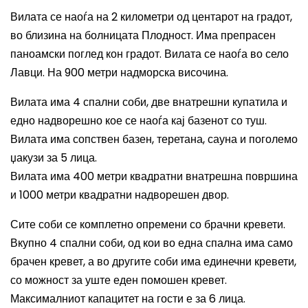
Вилата се наоѓа на 2 километри од центарот на градот,
во близина на болницата Плодност. Има препрасен
паноамски поглед кон градот. Вилата се наоѓа во село
Лавци. На 900 метри надморска височина.
Вилата има 4 спални соби, две внатрешни купатила и
едно надворешно кое се наоѓа кај базенот со туш.
Вилата има сопствен базен, теретана, сауна и поголемо
џакузи за 5 лица.
Вилата има 400 метри квадратни внатрешна површина
и 1000 метри квадратни надворешен двор.
Сите соби се комплетно опремени со брачни кревети.
Вкупно 4 спални соби, од кои во една спална има само
брачен кревет, а во другите соби има единечни кревети,
со можност за уште еден помошен кревет.
Максималниот капацитет на гости е за 6 лица.