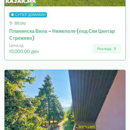
СУПЕР ДОМАЌИН
Bitola
Планинска Вила – Нижеполе (под Ски Центар
Стрежево)
Цена од
Разгледај
10,000.00 ден