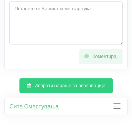
Коментирај
Испрати барање за резервација
Сите Сместувања