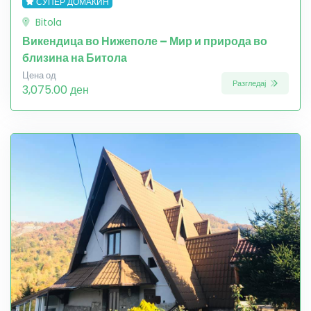
СУПЕР ДОМАЌИН
Bitola
Викендица во Нижеполе – Мир и природа во
близина на Битола
Цена од
Разгледај
3,075.00 ден