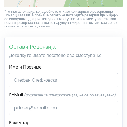
*Точната локација ќе ја добиете откако ќе извршите резервација.
Локалцијата ви ја праќаме откако ќе потврдите резервација бидејќи
се соочуваме да пристигнуваат многу гости во сместувањето кои
немаат резервирано, а тоа го нарушува мирот на гостите кои се во
моментот во сместувањето.
Остави Рецензија
Доколку го имате посетено ова сместување
Име и Презиме
E-Mail
(потребен за идентификација, не се објавува јавно)
Коментар