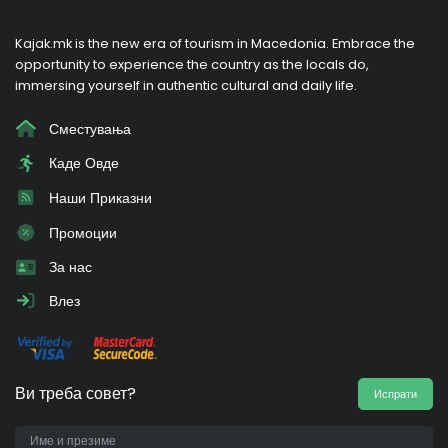
Kajak.mk is the new era of tourism in Macedonia. Embrace the
opportunity to experience the country as the locals do,
immersing yourself in authentic cultural and daily life.
Сместувања
Каде Овде
Наши Приказни
Промоции
За нас
Влез
Ви треба совет?
Испрати