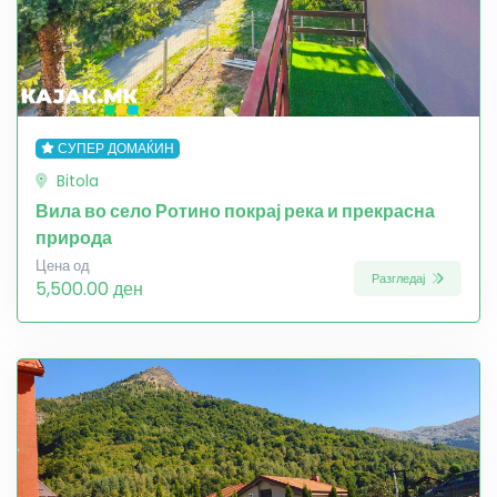
СУПЕР ДОМАЌИН
Bitola
Вила во село Ротино покрај река и прекрасна
природа
Цена од
Разгледај
5,500.00 ден