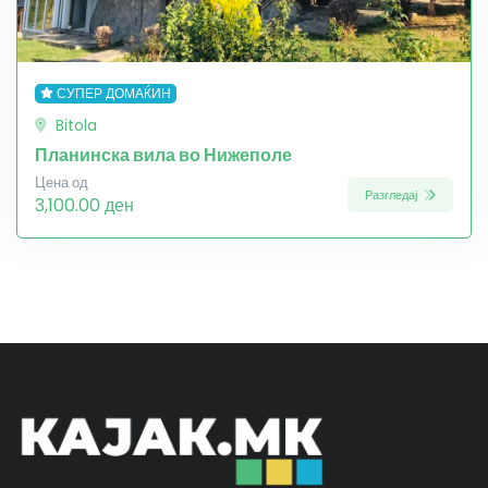
СУПЕР ДОМАЌИН
Bitola
Планинска вила во Нижеполе
Цена од
Разгледај
3,100.00 ден