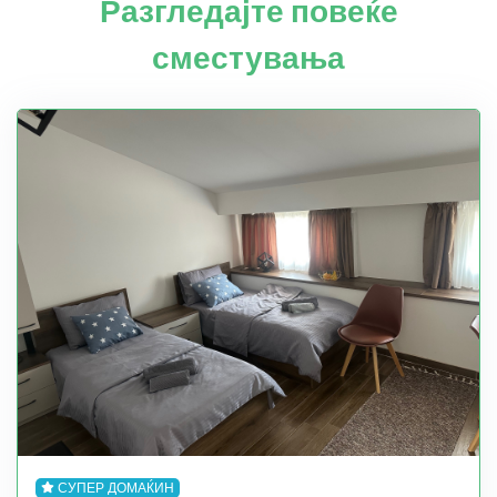
Разгледајте повеќе
сместувања
СУПЕР ДОМАЌИН