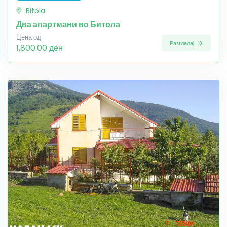
Bitola
Два апартмани во Битола
Цена од
Разгледај
1,800.00 ден