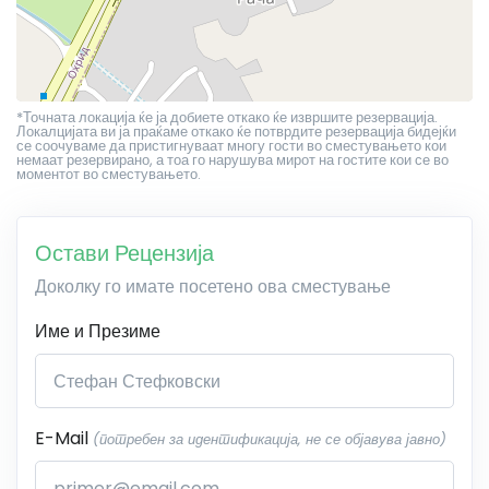
*Точната локација ќе ја добиете откако ќе извршите резервација.
Локалцијата ви ја праќаме откако ќе потврдите резервација бидејќи
се соочуваме да пристигнуваат многу гости во сместувањето кои
немаат резервирано, а тоа го нарушува мирот на гостите кои се во
моментот во сместувањето.
Остави Рецензија
Доколку го имате посетено ова сместување
Име и Презиме
E-Mail
(потребен за идентификација, не се објавува јавно)