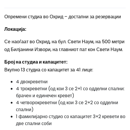
Опремени студиа во Охрид – достапни за резервации
Локација:
Се наоѓаат во Охрид, на бул. Свети Наум, на 500 метри
од Билјанини Извори, на главниот пат кон Свети Наум.
Број на студиа и капацитет:
Вкупно 13 студиа со капацитет за 41 лице:
4 двокреветни
4 трокреветни (од кои 3 се 2+1 со одделни спални:
брачен и единечен кревет)
4 четворокреветни (од кои 3 се 2+2 со одделни
спални)
1 фамилијарно студио со капацитет 3+2 кревети во
две спални соби