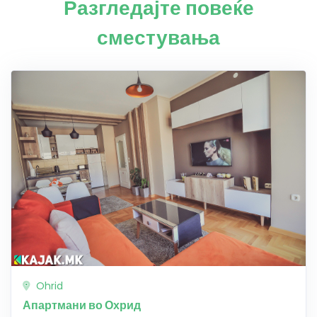
Разгледајте повеќе
сместувања
Ohrid
Апартмани во Охрид