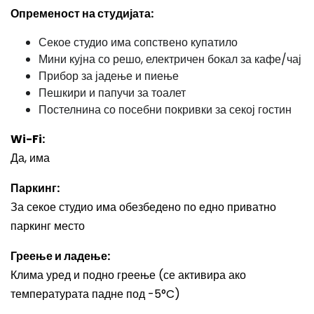
Опременост на студијата:
Секое студио има сопствено купатило
Мини кујна со решо, електричен бокал за кафе/чај
Прибор за јадење и пиење
Пешкири и папучи за тоалет
Постелнина со посебни покривки за секој гостин
Wi-Fi:
Да, има
Паркинг:
За секое студио има обезбедено по едно приватно
паркинг место
Греење и ладење:
Клима уред и подно греење (се активира ако
температурата падне под -5°C)