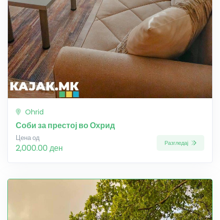
Ohrid
Соби за престој во Охрид
Цена од
Разгледај
2,000.00 ден