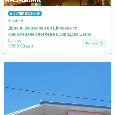
СУПЕР ДОМАЌИН
Ohrid
Дрвени бунгалови во Шипокно со
феноменален поглед на Охридско Езеро
Цена од
Разгледај
3,000.00 ден