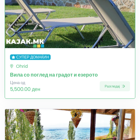
СУПЕР ДОМАЌИН
Ohrid
Вила со поглед на градот и езерото
Цена од
Разгледај
5,500.00 ден