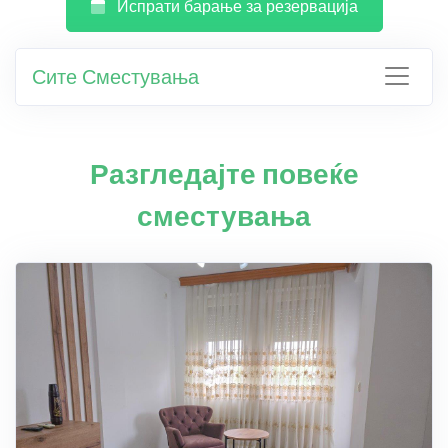
Испрати барање за резервација
Сите Сместувања
Разгледајте повеќе
сместувања