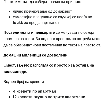
Гостите можат да изберат начин на пристап:
лично пречекување од домаќинот
самостојно влегување со клуч кој се наоѓа во
lockbox
пред апартманот
Постелнината и пешкирите
се менуваат по секоја
промена на гости. За подолги престои, по потреба може
да се обезбедат нови постелнини во текот на престојот.
Домашни миленици се дозволени.
Сместувањето располага со
простор за остава на
велосипеди
.
Вкупен број на кревети:
4 кревети по апартман
12 кревети вкупно во трите апартмани