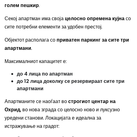
голем пешкир
.
Секој апартман има своја
целосно опремена кујна
со
сите потребни елементи за удобен престој.
Објектот располага со
приватен паркинг за сите три
апартмани
.
Максималниот капацитет е:
до 4 лица по апартман
до 12 лица доколку се резервираат сите три
апартмани
Апартманите се наоѓаат во
строгиот центар на
Охрид
, во нова зграда со целосно ново и луксузно
уредени станови. Локацијата е идеална за
истражување на градот: