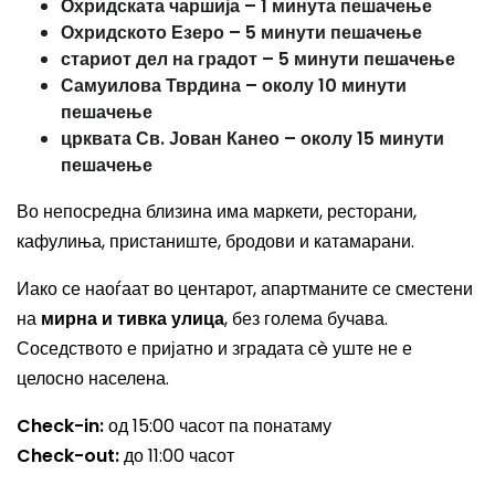
Охридската чаршија – 1 минута пешачење
Охридското Езеро – 5 минути пешачење
стариот дел на градот – 5 минути пешачење
Самуилова Тврдина – околу 10 минути
пешачење
црквата Св. Јован Канео – околу 15 минути
пешачење
Во непосредна близина има маркети, ресторани,
кафулиња, пристаниште, бродови и катамарани.
Иако се наоѓаат во центарот, апартманите се сместени
на
мирна и тивка улица
, без голема бучава.
Соседството е пријатно и зградата сè уште не е
целосно населена.
Check-in:
од 15:00 часот па понатаму
Check-out:
до 11:00 часот