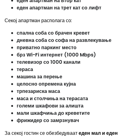
еден апартман на втор кат
еден апартман на трет кат со лифт
Секој апартман располага со:
спална соба со брачен кревет
дневна соба со софа на развлекување
приватно паркинг место
брз Wi-Fi интернет (1000 Mbps)
телевизор со 1000 канали
тераса
машина за перење
целосно опремена кујна
трпезариска маса
маса и столчиња на терасата
големи шкафови за алишта
мали шкафчиња до креветите
фрижидер со замрзнувач
За секој гостин се обезбедуваат
еден мал и еден