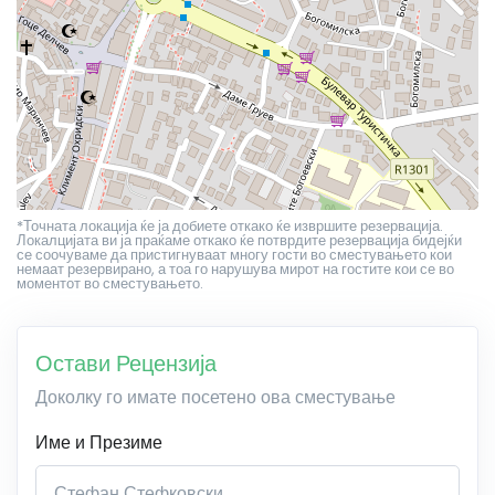
*Точната локација ќе ја добиете откако ќе извршите резервација.
Локалцијата ви ја праќаме откако ќе потврдите резервација бидејќи
се соочуваме да пристигнуваат многу гости во сместувањето кои
немаат резервирано, а тоа го нарушува мирот на гостите кои се во
моментот во сместувањето.
Остави Рецензија
Доколку го имате посетено ова сместување
Име и Презиме