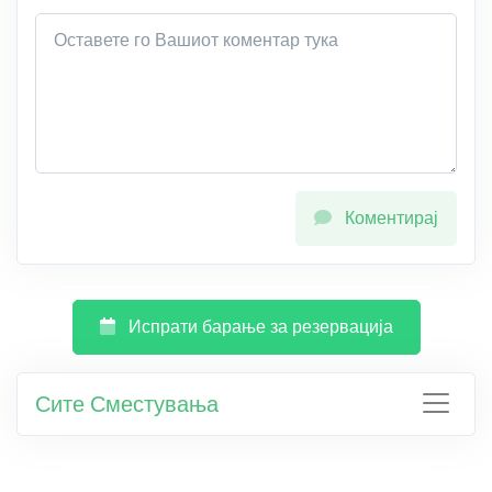
Коментирај
Испрати барање за резервација
Сите Сместувања