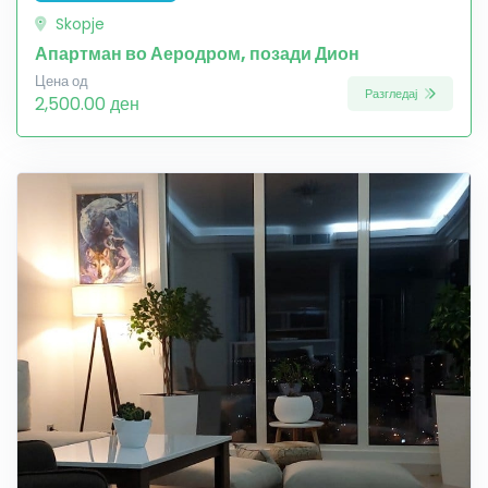
Skopje
Апартман во Аеродром, позади Дион
Цена од
Разгледај
2,500.00 ден