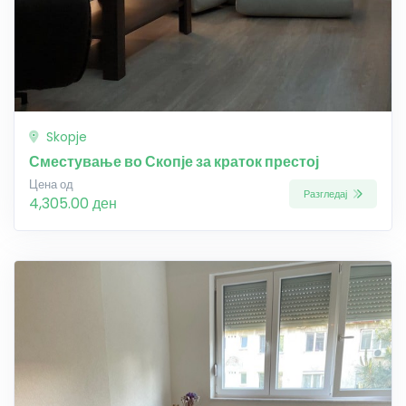
Skopje
Сместување во Скопје за краток престој
Цена од
Разгледај
4,305.00 ден