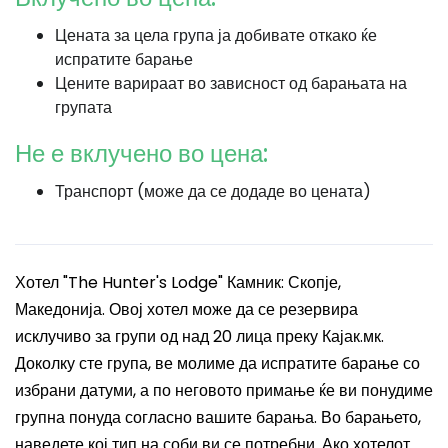
Цената за цела група ја добивате откако ќе
испратите барање
Цените варираат во зависност од барањата на
групата
Не е вклучено во цена:
Транспорт (може да се додаде во цената)
Хотел "The Hunter's Lodge" Камник: Скопје,
Македонија. Овој хотел може да се резервира
исклучиво за групи од над 20 лица преку Кајак.мк.
Доколку сте група, ве молиме да испратите барање со
избрани датуми, а по неговото примање ќе ви понудиме
групна понуда согласно вашите барања. Во барањето,
наведете кој тип на соби ви се потребни. Ако хотелот