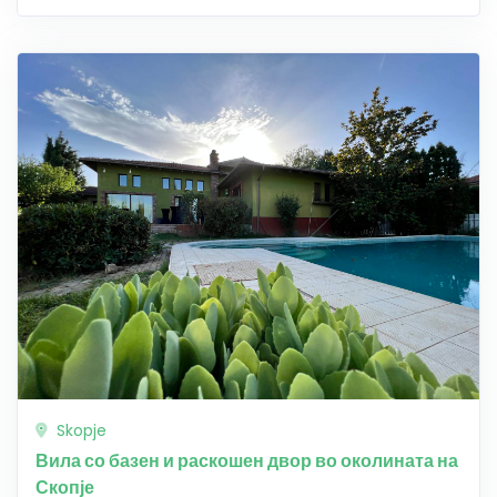
Skopje
Вила со базен и раскошен двор во околината на
Скопје