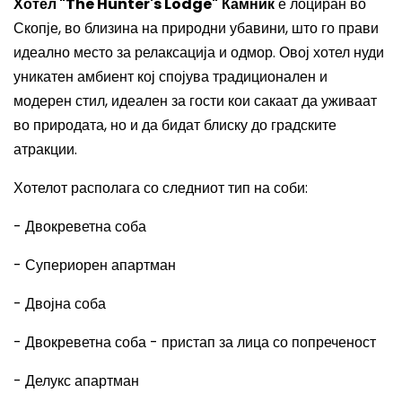
Хотел "The Hunter's Lodge"
Камник
е лоциран во
Скопје, во близина на природни убавини, што го прави
идеално место за релаксација и одмор. Овој хотел нуди
уникатен амбиент кој спојува традиционален и
модерен стил, идеален за гости кои сакаат да уживаат
во природата, но и да бидат блиску до градските
атракции.
Хотелот располага со следниот тип на соби:
- Двокреветна соба
- Супериорен апартман
- Двојна соба
- Двокреветна соба - пристап за лица со попреченост
- Делукс апартман