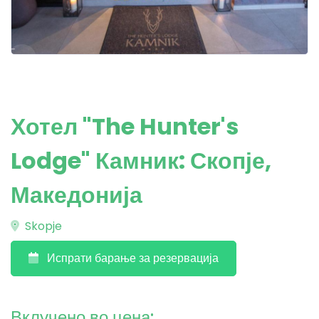
Хотел "The Hunter's
Lodge" Камник: Скопје,
Македонија
Skopje
Испрати барање за резервација
Вклучено во цена: