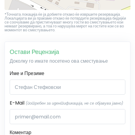
*Точната локација ќе ја добиете откако ќе извршите резервација.
Локалцијата ви ја праќаме откако ќе потврдите резервација бидејќи
се соочуваме да пристигнуваат многу гости во сместувањето кои
немаат резервирано, а тоа го нарушува мирот на гостите кои се во
моментот во сместувањето.
Остави Рецензија
Доколку го имате посетено ова сместување
Име и Презиме
E-Mail
(потребен за идентификација, не се објавува јавно)
Коментар