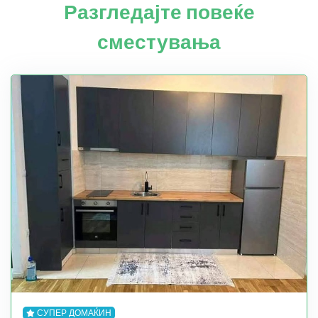
Разгледајте повеќе
сместувања
СУПЕР ДОМАЌИН