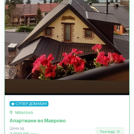
СУПЕР ДОМАЌИН
Mavrovo
Апартмани во Маврово
Цена од
Разгледај