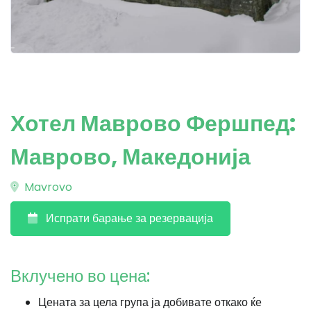
Хотел Маврово Фершпед:
Маврово, Македонија
Mavrovo
Испрати барање за резервација
Вклучено во цена:
Цената за цела група ја добивате откако ќе