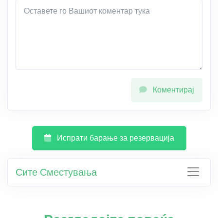
Коментирај
Испрати барање за резервација
Сите Сместувања