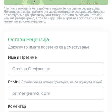
*Точната локација ќе ја добиете откако ќе извршите резервација.
Локалцијата ви ја праќаме откако ќе потврдите резервација бидејќи
се соочуваме да пристигнуваат многу гости во сместувањето кои
немаат резервирано, а тоа го нарушува мирот на гостите кои се во
моментот во сместувањето.
Остави Рецензија
Доколку го имате посетено ова сместување
Име и Презиме
E-Mail
(потребен за идентификација, не се објавува јавно)
Коментар