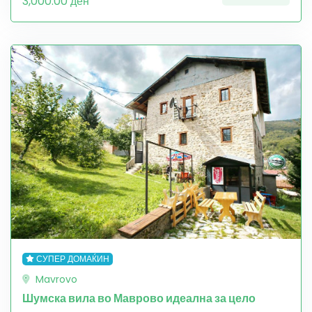
3,000.00 ден
СУПЕР ДОМАЌИН
Mavrovo
Шумска вила во Маврово идеална за цело