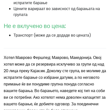
испратите барање
Цените варираат во зависност од барањата на
групата
Не е вклучено во цена:
Транспорт (може да се додаде во цената)
Хотел Маврово Фершпед: Маврово, Македонија. Овој
хотел може да се резервира исклучиво за групи од над
20 лица преку Кајак.мк. Доколку сте група, ве молиме да
испратите барање со избрани датуми, а по неговото
примање ќе ви понудиме групна понуда согласно
вашите барања. Во барањето, наведете кој тип на соби
ви се потребни. Ако хотелот нема доволен капацитет за
вашето барање, ќе добиете одговор. За поединечни