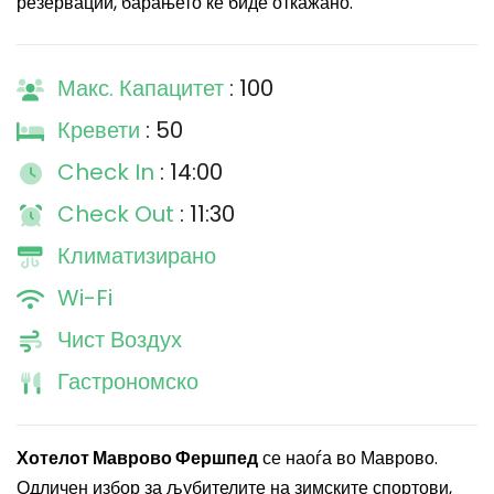
резервации, барањето ќе биде откажано.
Макс. Капацитет
: 100
Кревети
: 50
Check In
: 14:00
Check Out
: 11:30
Климатизирано
Wi-Fi
Чист Воздух
Гастрономско
Хотелот Маврово Фершпед
се наоѓа во Маврово.
Одличен избор за љубителите на зимските спортови,