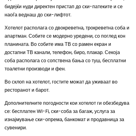
бидејќи нуди директен пристап до ски-патеките и се
наоѓа веднаш до ски-лифтот.
Хотелот располага со двокреветна, трокреветна соба и
апартман.
Собите се модерно уредени, со поглед кон
планината.
Во собите има ТВ со рамен екран и
достапни ТВ канали, телефон, биро, плакар. Секоја
соба располага со сопствена бања со туш, бесплатни
тоалетни производи и фен.
Во склоп на хотелот, гостите можат да уживаат во
ресторанот и барот.
Дополнителните погодности кои хотелот ги обезбедува
се: бесплатен Wi-Fi, ски-соба за багаж, услуга за
изнајмување ски-опрема, банкомат и продавница за
сувенири.