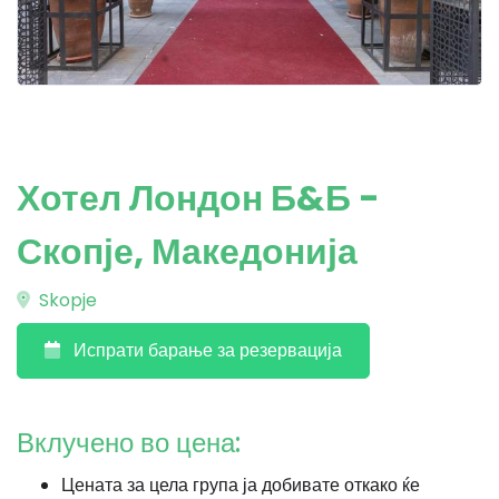
Хотел Лондон Б&Б -
Скопје, Македонија
Skopje
Испрати барање за резервација
Вклучено во цена:
Цената за цела група ја добивате откако ќе