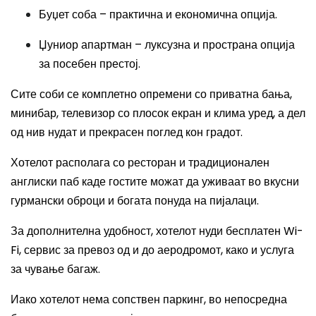
Буџет соба – практична и економична опција.
Џуниор апартман – луксузна и пространа опција
за посебен престој.
Сите соби се комплетно опремени со приватна бања,
минибар, телевизор со плосок екран и клима уред, а дел
од нив нудат и прекрасен поглед кон градот.
Хотелот располага со ресторан и традиционален
англиски паб каде гостите можат да уживаат во вкусни
гурмански оброци и богата понуда на пијалаци.
За дополнителна удобност, хотелот нуди бесплатен Wi-
Fi, сервис за превоз од и до аеродромот, како и услуга
за чување багаж.
Иако хотелот нема сопствен паркинг, во непосредна