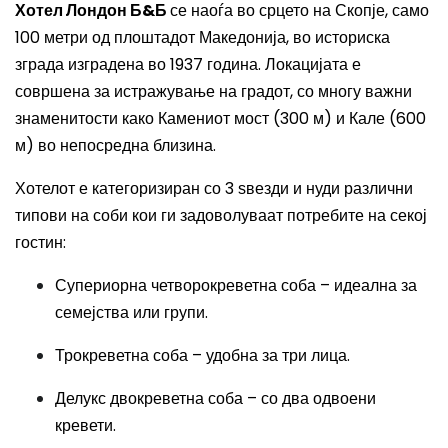
Хотел Лондон Б&Б
се наоѓа во срцето на Скопје, само
100 метри од плоштадот Македонија, во историска
зграда изградена во 1937 година. Локацијата е
совршена за истражување на градот, со многу важни
знаменитости како Камениот мост (300 м) и Кале (600
м) во непосредна близина.
Хотелот е категоризиран со 3 ѕвезди и нуди различни
типови на соби кои ги задоволуваат потребите на секој
гостин:
Супериорна четворокреветна соба – идеална за
семејства или групи.
Трокреветна соба – удобна за три лица.
Делукс двокреветна соба – со два одвоени
кревети.