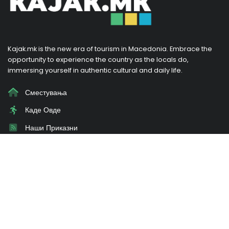
Kajak.mk is the new era of tourism in Macedonia. Embrace the
opportunity to experience the country as the locals do,
immersing yourself in authentic cultural and daily life.
Сместувања
Каде Овде
Наши Приказни
Промоции
За нас
Влез
Ви треба совет?
Испрати