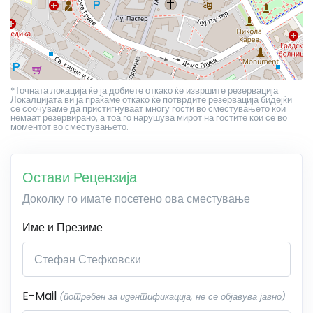
*Точната локација ќе ја добиете откако ќе извршите резервација.
Локалцијата ви ја праќаме откако ќе потврдите резервација бидејќи
се соочуваме да пристигнуваат многу гости во сместувањето кои
немаат резервирано, а тоа го нарушува мирот на гостите кои се во
моментот во сместувањето.
Остави Рецензија
Доколку го имате посетено ова сместување
Име и Презиме
E-Mail
(потребен за идентификација, не се објавува јавно)