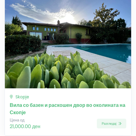
Skopje
Вила со базен и раскошен двор во околината на
Скопје
Цена од
Разгледај
21,000.00 ден