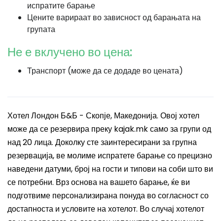
испратите барање
Цените варираат во зависност од барањата на
групата
Не е вклучено во цена:
Транспорт (може да се додаде во цената)
Хотел Лондон Б&Б - Скопје, Македонија. Овој хотел
може да се резервира преку kajak.mk само за групи од
над 20 лица. Доколку сте заинтересирани за групна
резервација, ве молиме испратете барање со прецизно
наведени датуми, број на гости и типови на соби што ви
се потребни. Врз основа на вашето барање, ќе ви
подготвиме персонализирана понуда во согласност со
достапноста и условите на хотелот. Во случај хотелот