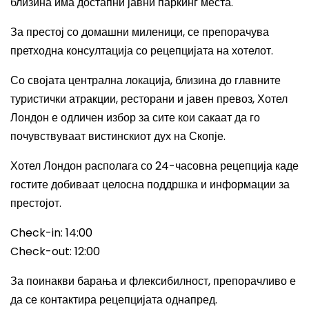
близина има достапни јавни паркинг места.
За престој со домашни миленици, се препорачува
претходна консултација со рецепцијата на хотелот.
Со својата централна локација, близина до главните
туристички атракции, ресторани и јавен превоз, Хотел
Лондон е одличен избор за сите кои сакаат да го
почувствуваат вистинскиот дух на Скопје.
Хотел Лондон располага со 24-часовна рецепција каде
гостите добиваат целосна поддршка и информации за
престојот.
Check-in: 14:00
Check-out: 12:00
За поинакви барања и флексибилност, препорачливо е
да се контактира рецепцијата однапред.