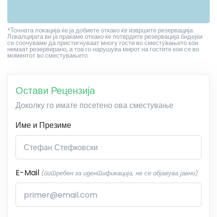
*Точната локација ќе ја добиете откако ќе извршите резервација.
Локалцијата ви ја праќаме откако ќе потврдите резервација бидејќи
се соочуваме да пристигнуваат многу гости во сместувањето кои
немаат резервирано, а тоа го нарушува мирот на гостите кои се во
моментот во сместувањето.
Остави Рецензија
Доколку го имате посетено ова сместување
Име и Презиме
E-Mail
(потребен за идентификација, не се објавува јавно)