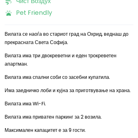
Чист Воздух
Pet Friendly
Вилата се наоѓа во стариот град на Охрид, веднаш до
прекрасната Света Софија.
Вилата има три двокреветни и еден трокреветен
апартман.
Вилата има спални соби со засебни купатила.
Има заедничко лоби и кујна за приготвување на храна.
Вилата има
Wi-Fi.
Вилата има приватен паркинг за 2 возила.
Максимален капацитет е за 9 гости.