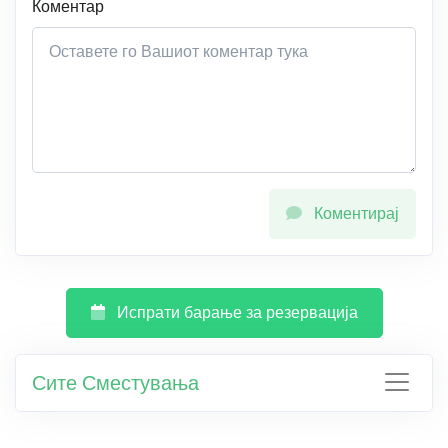
Коментар
Коментирај
Испрати барање за резервација
Сите Сместувања