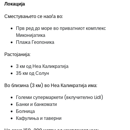
Локација
Сместувањето се наоѓа во:
Прв ред до море во приватниот комплекс
Миконијатика
Плажа Геопоника
Растојанија:
3 км од Неа Каликратија
35 км од Солун
Во близина (3 км) во Неа Каликратија има:
Големи супермаркети (вклучително Lidl)
Банки и банкомати
Болница
Кафулиња и таверни