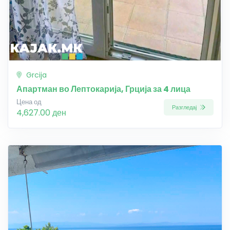
Grcija
Апартман во Лептокарија, Грција за 4 лица
Цена од
Разгледај
4,627.00 ден