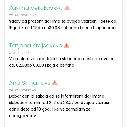
Zaklina Velickovska
22.08.2024 22:54
Sakav da prasam dali ima za dvajca vozrasni i dete od
15god za od 25do do30.08.slobodno i cena.blagodaram
Tatjana Krajcevska
31.07.2024 18:01
Ve molam za info dali ima slobodno mesto za dvajca
od. 02.08do 03.08 i koja e cenata
Ana Simjanovs
24.06.2024 10:40
Dobar den bi sakala da se informiram dali imate
sloboden termin od 21.7 do 28.07 za dvajca vozrasni i
edno dete od 18 god., i ke ve zamolam za
cena,pozdrav