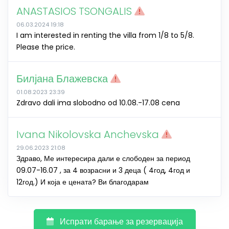
ANASTASIOS TSONGALIS
06.03.2024 19:18
I am interested in renting the villa from 1/8 to 5/8.
Please the price.
Билјана Блажевска
01.08.2023 23:39
Zdravo dali ima slobodno od 10.08.-17.08 cena
Ivana Nikolovska Anchevska
29.06.2023 21:08
Здраво, Ме интересира дали е слободен за период
09.07-16.07 , за 4 возрасни и 3 деца ( 4год, 4год и
12год.) И која е цената? Ви благодарам
Испрати барање за резервација