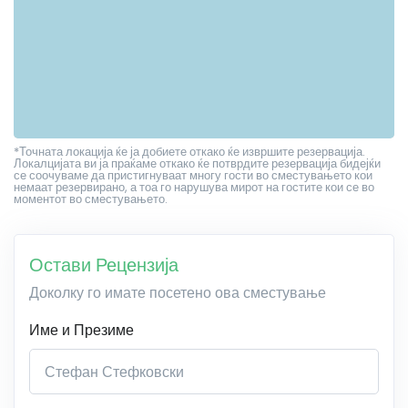
*Точната локација ќе ја добиете откако ќе извршите резервација.
Локалцијата ви ја праќаме откако ќе потврдите резервација бидејќи
се соочуваме да пристигнуваат многу гости во сместувањето кои
немаат резервирано, а тоа го нарушува мирот на гостите кои се во
моментот во сместувањето.
Остави Рецензија
Доколку го имате посетено ова сместување
Име и Презиме