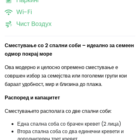
Паркинг
Wi-Fi
Чист Воздух
Сместување со 2 спални соби – идеално за семеен
одмор покрај море
Ова модерно и целосно опремено сместување е
совршен избор за семејства или поголеми групи кои
бараат удобност, мир и близина до плажа.
Распоред и капацитет
Сместувањето располага со две спални соби:
Една спална соба со брачен кревет (2 лица)
Втора спална соба со два единечни кревети и
дополнителен трет кревет