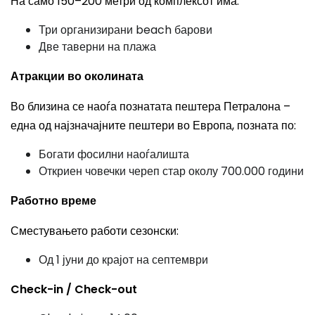
На само 150–200 метри од комплексот има:
Три организирани beach барови
Две таверни на плажа
Атракции во околината
Во близина се наоѓа познатата пештера Петралона –
една од најзначајните пештери во Европа, позната по:
Богати фосилни наоѓалишта
Откриен човечки череп стар околу 700.000 години
Работно време
Сместувањето работи сезонски:
Од 1 јуни до крајот на септември
Check-in / Check-out