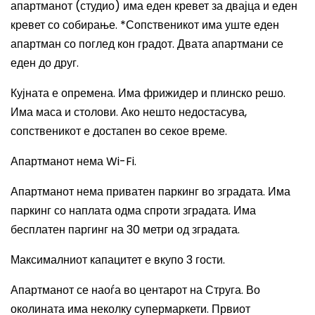
апартманот (студио) има еден кревет за двајца и еден
кревет со собирање. *Сопственикот има уште еден
апартман со поглед кон градот. Двата апартмани се
еден до друг.
Кујната е опремена. Има фрижидер и плинско решо.
Има маса и столови. Ако нешто недостасува,
сопственикот е достапен во секое време.
Апартманот нема
Wi-Fi.
Апартманот
н
ема приватен паркинг во зградата. Има
паркинг со наплата одма спроти зградата. Има
бесплатен паргинг на 30 метри од зградата.
М
аксималниот капацитет е вкупо 3 гости.
Апартманот се наоѓа во центарот на Струга. Во
околината има неколку супермаркети. Првиот