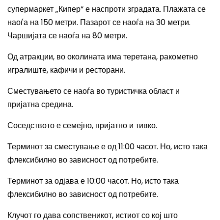
супермаркет „Кипер“ е наспроти зградата. Плажата се
наоѓа на 150 метри. Пазарот се наоѓа на 30 метри.
Чаршијата се наоѓа на 80 метри.
Од атракции, во околината има теретана, ракометно
игралиште, кафичи и ресторани.
Сместувањето се наоѓа во туристичка област и
пријатна средина.
Соседството е семејно, пријатно и тивко.
Терминот за сместување е од 11:00 часот. Но, исто така
флексибилно во зависност од потребите.
Терминот за одјава е 10:00 часот. Но, исто така
флексибилно во зависност од потребите.
Клучот го дава сопственикот, истиот со кој што