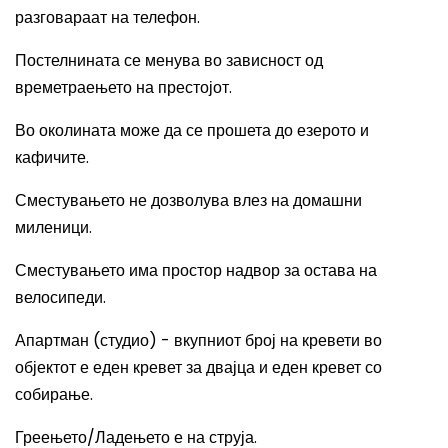
разговараат на телефон.
Постелнината се менува во зависност од
времетраењето на престојот.
Во околината може да се прошета до езерото и
кафичите.
Сместувањето не дозволува влез на домашни
миленици.
Сместувањето има простор надвор за остава на
велосипеди.
Апартман (студио) - вкупниот број на кревети во
објектот е еден кревет за двајца и еден кревет со
собирање.
Греењето/Ладењето е на струја.