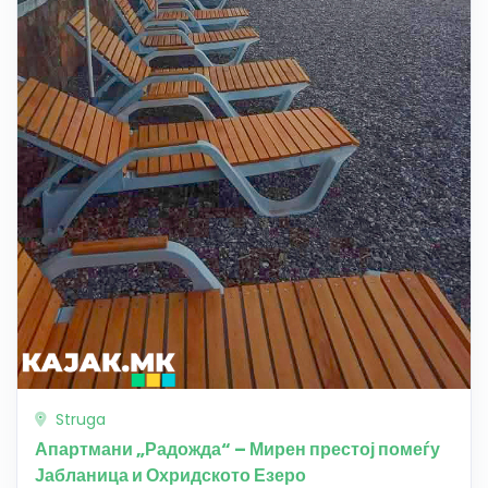
Struga
Апартмани „Радожда“ – Мирен престој помеѓу
Јабланица и Охридското Езеро