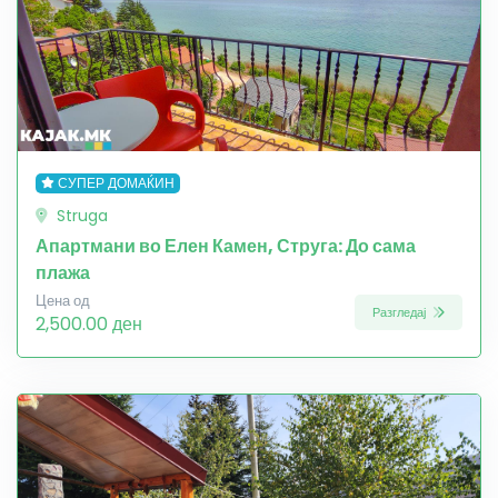
СУПЕР ДОМАЌИН
Struga
Апартмани во Елен Камен, Струга: До сама
плажа
Цена од
Разгледај
2,500.00 ден