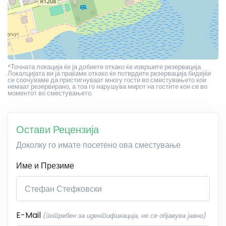
*Точната локација ќе ја добиете откако ќе извршите резервација.
Локалцијата ви ја праќаме откако ќе потврдите резервација бидејќи
се соочуваме да пристигнуваат многу гости во сместувањето кои
немаат резервирано, а тоа го нарушува мирот на гостите кои се во
моментот во сместувањето.
Остави Рецензија
Доколку го имате посетено ова сместување
Име и Презиме
E-Mail
(потребен за идентификација, не се објавува јавно)