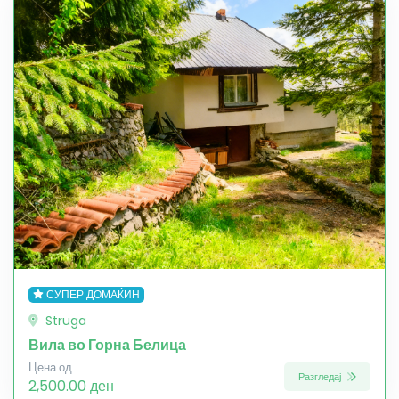
СУПЕР ДОМАЌИН
Struga
Вила во Горна Белица
Цена од
Разгледај
2,500.00 ден