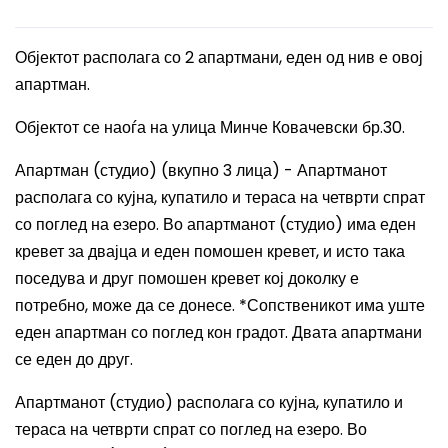
Објектот располага со 2 апартмани, еден од нив е овој
апартман.
Објектот се наоѓа на улица Минче Ковачевски бр.30.
Апартман (студио) (вкупно 3 лица) - Апартманот
располага со кујна, купатило и тераса на четврти спрат
со поглед на езеро. Во апартманот (студио) има еден
кревет за двајца и еден помошен кревет, и исто така
поседува и друг помошен кревет кој доколку е
потребно, може да се донесе. *Сопственикот има уште
еден апартман со поглед кон градот. Двата апартмани
се еден до друг.
Апартманот (студио) располага со кујна, купатило и
тераса на четврти спрат со поглед на езеро. Во