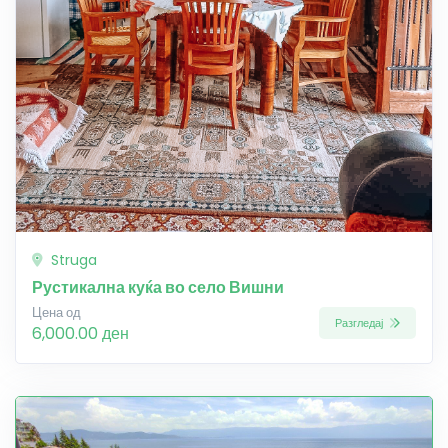
Struga
Рустикална куќа во село Вишни
Цена од
Разгледај
6,000.00 ден