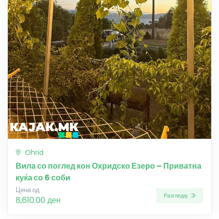
Ohrid
Вила со поглед кон Охридско Езеро – Приватна
куќа со 6 соби
Цена од
Разгледај
8,610.00 ден