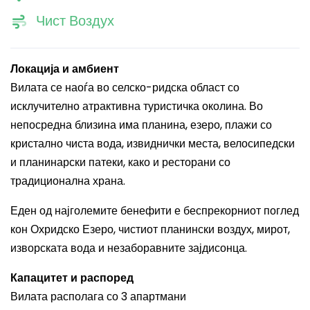
Чист Воздух
Локација и амбиент
Вилата се наоѓа во селско-ридска област со
исклучително атрактивна туристичка околина. Во
непосредна близина има планина, езеро, плажи со
кристално чиста вода, извиднички места, велосипедски
и планинарски патеки, како и ресторани со
традиционална храна.
Еден од најголемите бенефити е беспрекорниот поглед
кон Охридско Езеро, чистиот планински воздух, мирот,
изворската вода и незаборавните зајдисонца.
Капацитет и распоред
Вилата располага со 3 апартмани