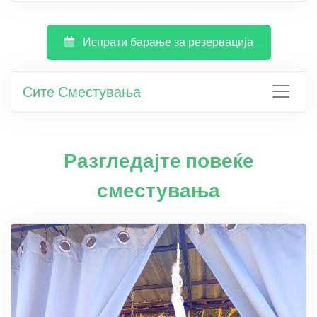
Испрати барање за резервација
Сите Сместувања
Разгледајте повеќе
сместувања