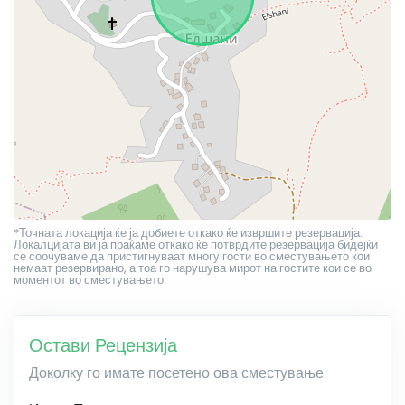
*Точната локација ќе ја добиете откако ќе извршите резервација.
Локалцијата ви ја праќаме откако ќе потврдите резервација бидејќи
се соочуваме да пристигнуваат многу гости во сместувањето кои
немаат резервирано, а тоа го нарушува мирот на гостите кои се во
моментот во сместувањето.
Остави Рецензија
Доколку го имате посетено ова сместување