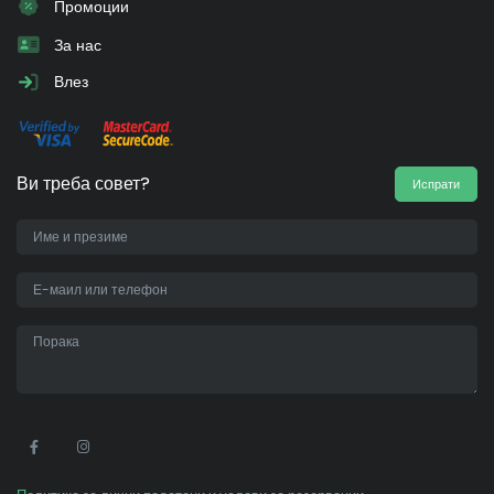
Промоции
За нас
Влез
Ви треба совет?
Испрати