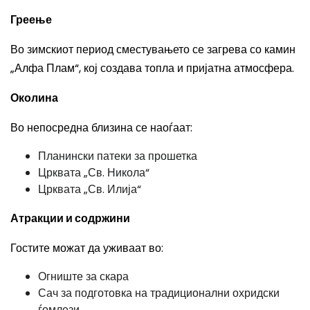
Греење
Во зимскиот период сместувањето се загрева со камин
„Алфа Плам“, кој создава топла и пријатна атмосфера.
Околина
Во непосредна близина се наоѓаат:
Планински патеки за прошетка
Црквата „Св. Никола“
Црквата „Св. Илија“
Атракции и содржини
Гостите можат да уживаат во:
Огниште за скара
Сач за подготовка на традиционални охридски
ѓомлези