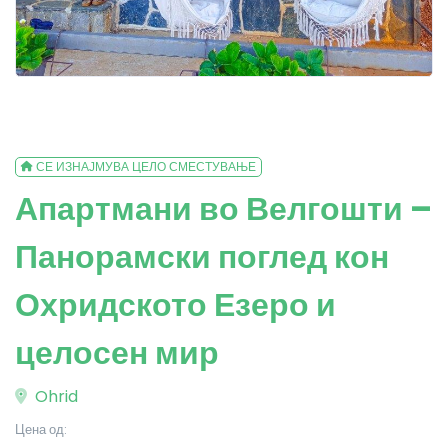
СЕ ИЗНАЈМУВА ЦЕЛО СМЕСТУВАЊЕ
Апартмани во Велгошти –
Панорамски поглед кон
Охридското Езеро и
целосен мир
Ohrid
Цена од: