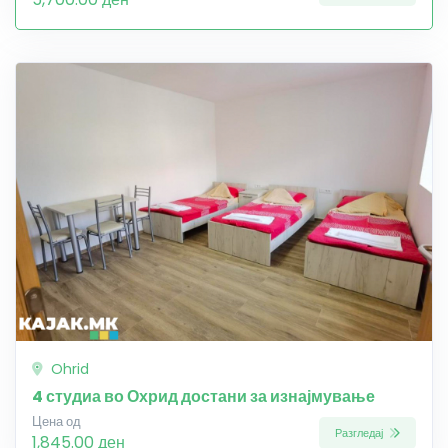
Ohrid
4 студиа во Охрид достани за изнајмување
Цена од
Разгледај
1,845.00 ден