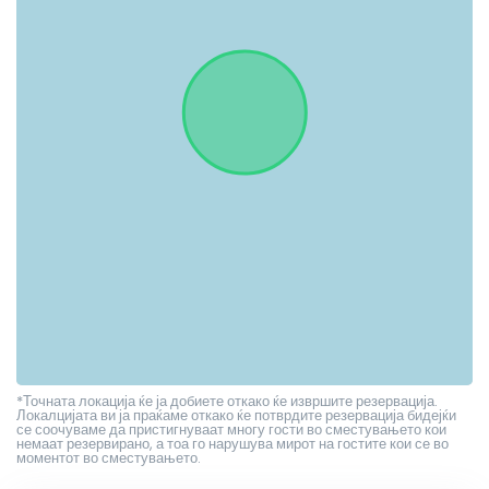
*Точната локација ќе ја добиете откако ќе извршите резервација.
Локалцијата ви ја праќаме откако ќе потврдите резервација бидејќи
се соочуваме да пристигнуваат многу гости во сместувањето кои
немаат резервирано, а тоа го нарушува мирот на гостите кои се во
моментот во сместувањето.