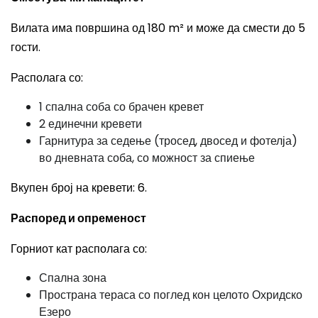
Вилата има површина од 180 m² и може да смести до 5
гости.
Располага со:
1 спална соба со брачен кревет
2 единечни кревети
Гарнитура за седење (тросед, двосед и фотелја)
во дневната соба, со можност за спиење
Вкупен број на кревети: 6.
Распоред и опременост
Горниот кат располага со:
Спална зона
Пространа тераса со поглед кон целото Охридско
Езеро