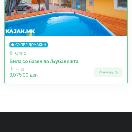
СУПЕР ДОМАЌИН
Ohrid
Вила со базен во Љубаништа
Цена од
Разгледај
3,075.00 ден