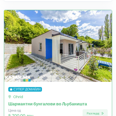
СУПЕР ДОМАЌИН
Ohrid
Шармантни бунгалови во Љубаништа
Цена од
Разгледај
5,700.00 ден