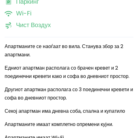
Паркинг
Wi-Fi
Чист Воздух
Апартманите се наоѓаат во вила. Станува збор за 2
апартмани.
Едниот апартман располага со брачен кревет и 2
поединечни кревети како и софа во дневниот простор.
Другиот апартман располага со 3 поединечни кревети и
софа во дневниот простор.
Секој апартман има дневна соба, спална и купатило
Апартманите имаат комплетно опремени кујни.
Апартманите имаат
Wi-Fi.