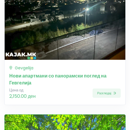
Gevgelija
Нови апартмани со панорамски поглед на
Гевгелија
Цена од
Разгледај
2,150.00 ден