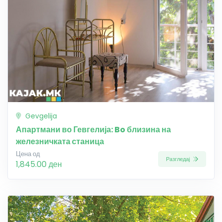
Gevgelija
Апартмани во Гевгелија: Bo близина на
железничката станица
Цена од
Разгледај
1,845.00 ден