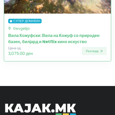
СУПЕР ДОМАЌИН
Gevgelija
Вила Кожуфски: Вила на Кожуф со природен
базен, билјард и Netflix кино искуство
Цена од
Разгледај
3,075.00 ден