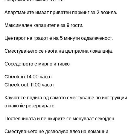
Апартманите имаат приватен паркинг за 2 возила.
Максимален капацитет е за 9 гости.
Центарот на градот е на 5 минути оддалеченост.
Сместувањето се наоѓа на целтрална локалција.
Соседството е мирно и тивко.
Check in: 14:00
часот
Check out: 11:00
часот
Клучот се подига од самото сместување по инструкции
откако ќе резервирате.
Постелнината и пешкирите се менуваат секојден.
Сместувањето не дозволува влез на домашни