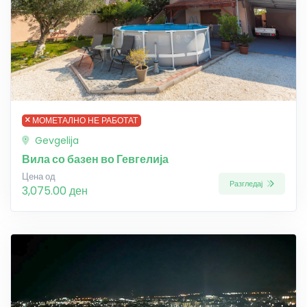
МОМЕТАЛНО НЕ РАБОТАТ
Gevgelija
Вила со базен во Гевгелија
Цена од
Разгледај
3,075.00 ден