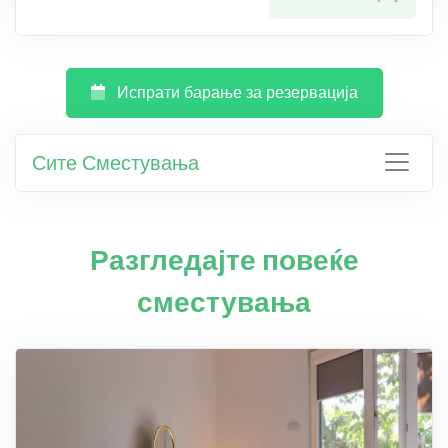
Испрати барање за резервација
Сите Сместувања
Разгледајте повеќе
сместувања