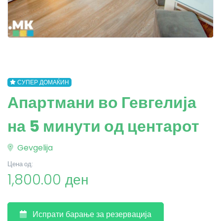
СУПЕР ДОМАЌИН
Апартмани во Гевгелија
на 5 минути од центарот
Gevgelija
Цена од:
1,800.00 ден
Испрати барање за резервација