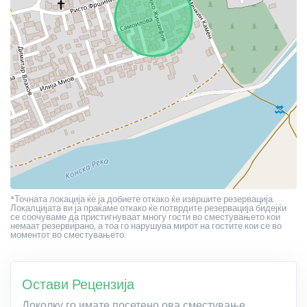
*Точната локација ќе ја добиете откако ќе извршите резервација.
Локалцијата ви ја праќаме откако ќе потврдите резервација бидејќи
се соочуваме да пристигнуваат многу гости во сместувањето кои
немаат резервирано, а тоа го нарушува мирот на гостите кои се во
моментот во сместувањето.
Остави Рецензија
Доколку го имате посетено ова сместување