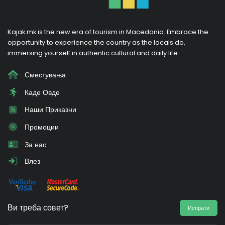
Kajak.mk is the new era of tourism in Macedonia. Embrace the
opportunity to experience the country as the locals do,
immersing yourself in authentic cultural and daily life.
Сместувања
Каде Овде
Наши Приказни
Промоции
За нас
Влез
Ви треба совет?
Испрати