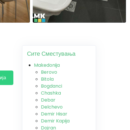
Сите Сместувања
Makedonija
Berovo
ија
Bitola
Bogdanci
Chashka
Debar
Delchevo
Demir Hisar
Demir Kapija
Dojran