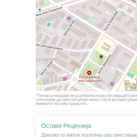
*Точната локација ќе ја добиете откако ќе извршите рез
соочуваме да пристигнуваат многу гости во сместување
моментот во сместувањето.
Остави Рецензија
Доколку го имате посетено ова сместува