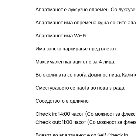
Апартманот е луксузно опремен. Со луксузен
Апартманот има опремена кујна со сите апа
Апартманот има
Wi-Fi.
Има зонско паркирање пред влезот.
Максимален капацитет е за 4 лица.
Во околината се наоѓа Доминос пица, Калит
Сместувањето се наоѓа во нова зграда.
Соседството е одлично.
Check in:
14
:00
часот (Со можност за флек
Check out: 11:00
часот (Со можност за фле
Влезот во апартманот е со
Self Check in.