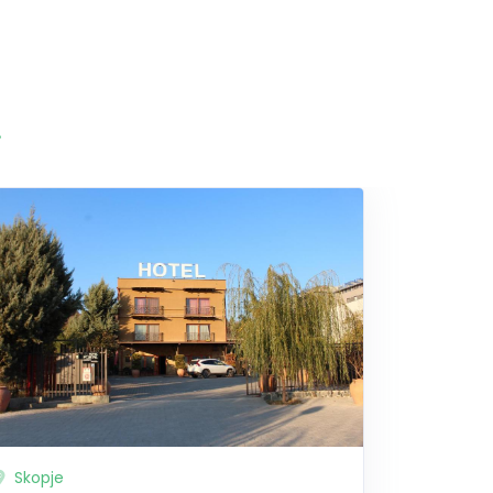
а
Skopje