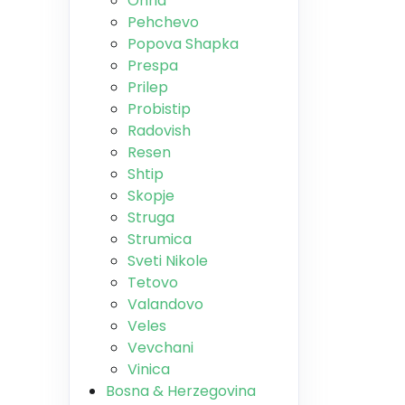
Ohrid
Pehchevo
Popova Shapka
Prespa
Prilep
Probistip
Radovish
Resen
Shtip
Skopje
Struga
Strumica
Sveti Nikole
Tetovo
Valandovo
Veles
Vevchani
Vinica
Bosna & Herzegovina