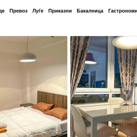
де
Превоз
Луѓе
Приказни
Бакалница
Гастрономи