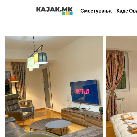
Сместувања
Каде Ов