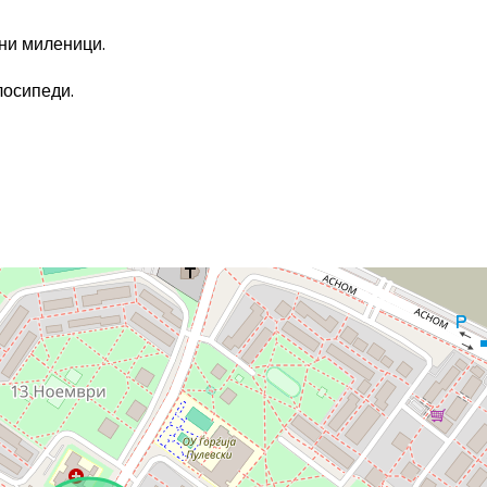
ни миленици.
лосипеди.