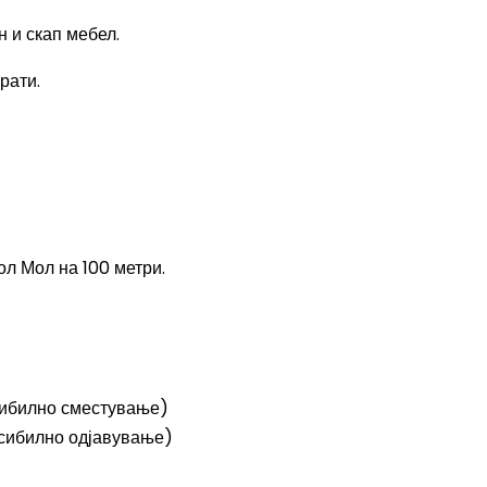
 и скап мебел.
рати.
ол Мол на 100 метри.
сибилно сместување)
ксибилно одјавување)