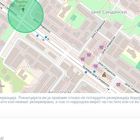
ервација. Локалцијата ви ја праќаме откако ќе потврдите резервација бидеј
то кои немаат резервирано, а тоа го нарушува мирот на гостите кои се во
ње