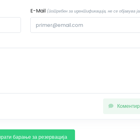
E-Mail
(потребен за идентификација, не се објавува ја
Коментир
рати барање за резервација