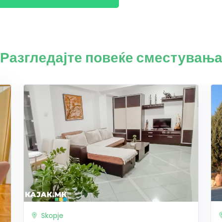
Разгледајте повеќе сместувањ
Skopje