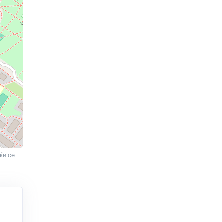
ќи се