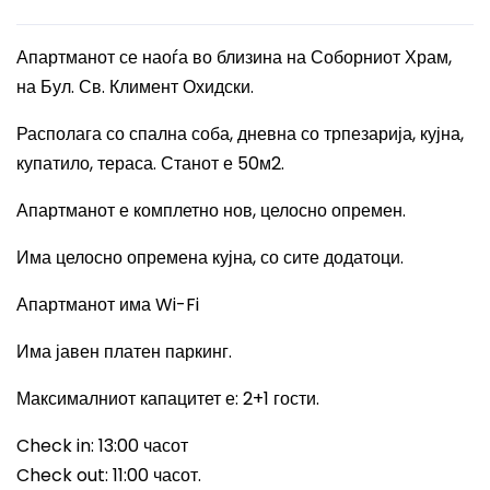
Апартманот се наоѓа во близина на Соборниот Храм,
на Бул. Св. Климент Охидски.
Располага со спална соба, дневна со трпезарија, кујна,
купатило, тераса. Станот е 50м2.
Апартманот е комплетно нов, целосно опремен.
Има целосно опремена кујна, со сите додатоци.
Апартманот има
Wi-Fi
Има јавен платен паркинг.
Максималниот капацитет е
: 2+1
гости.
Check in: 13:00
часот
Check out: 11:00
часот.