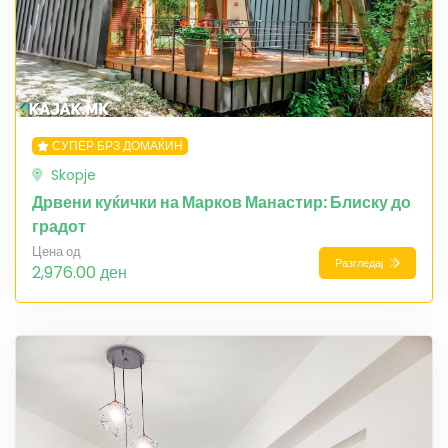
СУПЕР БРЗ ДОМАЌИН
Skopje
Дрвени куќички на Марков Манастир: Блиску до
градот
Цена од
Разгледај
2,976.00 ден