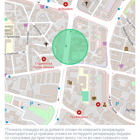
*Точната локација ќе ја добиете откако ќе извршите резервација.
Локалцијата ви ја праќаме откако ќе потврдите резервација бидејќи
се соочуваме да пристигнуваат многу гости во сместувањето кои