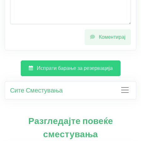
Коментирај
Испрати барање за резервација
Сите Сместувања
Разгледајте повеќе
сместувања