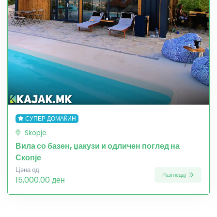
СУПЕР ДОМАЌИН
Skopje
Вила со базен, џакузи и одличен поглед на
Скопје
Цена од
Разгледај
15,000.00 ден