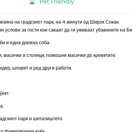
Pet Friendly
лизина на градскиот парк, на 4 минути од Широк Сокак.
 услови за гости кои сакаат да ги уживаат убавините на Би
би и една дневна соба.
, масички и столици, помошни масички до креветите.
дер, шпорет и ред други работи.
ект.
а.
радскиот парк и шеталиштето.
со фамилијарни куќи.