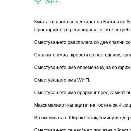
Wi-Fi
Куќата се наоѓа во центарот на Битола во б
Просториите се реновирани со сите потребни
Сместувањето раасполага со две спални со
Спалните имаат кревети со постелнини, крпи
Сместувањето има опремена кујна со фрижи
Сместувањето има
Wi-Fi.
Сместувањето има праркинг пред самиот обј
Максималниот капацитет на гости е за 4 лиц
Во околината е Широк Сокак, 5 минути од г
Сместувањето се наоѓа во пријатна област 