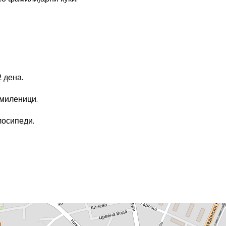
 дена.
миленици.
лосипеди.