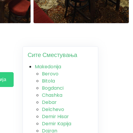
Сите Сместувања
Makedonija
Berovo
ија
Bitola
Bogdanci
Chashka
Debar
Delchevo
Demir Hisar
Demir Kapija
Dojran