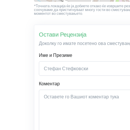
*Точната локација ќе ја добиете откако ќе извршите рез
соочуваме да пристигнуваат многу гости во сместување
моментот во сместувањето.
Остави Рецензија
Доколку го имате посетено ова сместува
Име и Презиме
Коментар