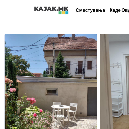
Сместувања
Каде Ов