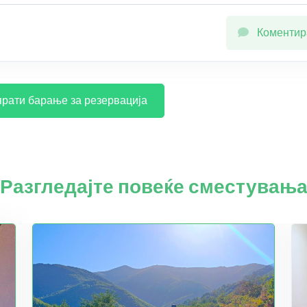
Коментир
рати барање за резервација
Разгледајте повеќе сместувањ