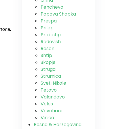
Ohrid
Pehchevo
Popova Shapka
Prespa
Prilep
тола.
Probistip
Radovish
Resen
Shtip
Skopje
Struga
Strumica
Sveti Nikole
Tetovo
Valandovo
Veles
Vevchani
Vinica
Bosna & Herzegovina