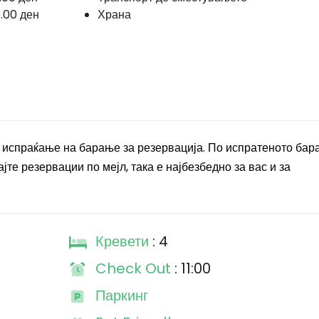
.00 ден
Храна
 испраќање на барање за резервација. По испратеното бар
јте резервации по мејл, така е најбезбедно за вас и за
Кревети
: 4
Check Out
: 11:00
Паркинг