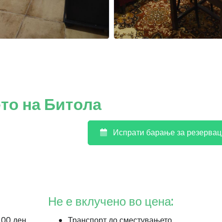
то на Битола
Испрати барање за резервац
Не е вклучено во цена:
.00 ден
Транспорт до сместувањето