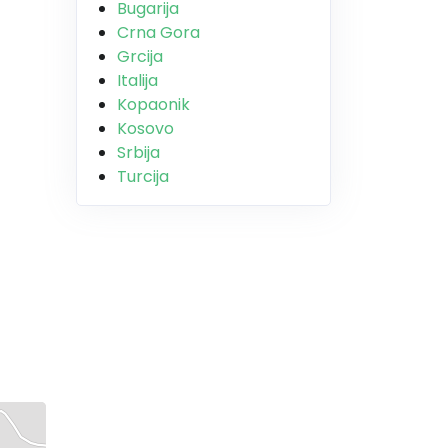
Bugarija
Crna Gora
Grcija
Italija
Kopaonik
Kosovo
Srbija
Turcija