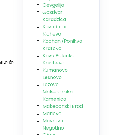
Gevgelija
Gostivar
Karadzica
Kavadarci
Kichevo
Kochani/Ponikva
Kratovo
Kriva Palanka
ање ќе
Krushevo
Kumanovo
Lesnovo
Lozovo
Makedonska
Kamenica
Makedonski Brod
Mariovo
Mavrovo
Negotino