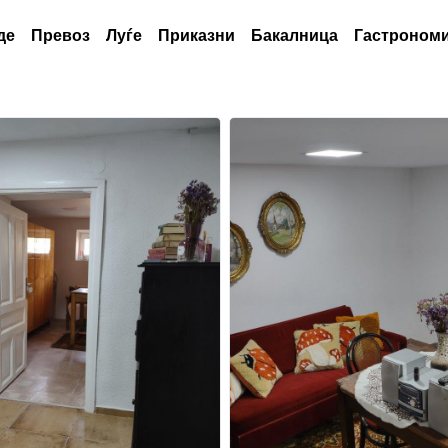
де
Превоз
Луѓе
Приказни
Бакалница
Гастрономи