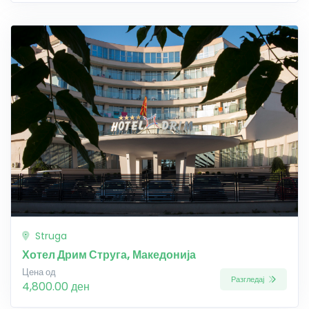
Struga
Хотел Дрим Струга, Македонија
Цена од
Разгледај
4,800.00 ден