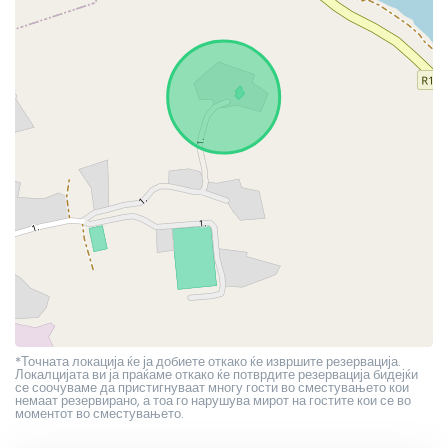
*Точната локација ќе ја добиете откако ќе извршите резервација.
Локалцијата ви ја праќаме откако ќе потврдите резервација бидејќи
се соочуваме да пристигнуваат многу гости во сместувањето кои
немаат резервирано, а тоа го нарушува мирот на гостите кои се во
моментот во сместувањето.