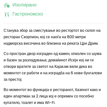
Изолирано
Гастрономско
Станува збор за сместување во рестортот во склоп на
ресторан Скорпион, кој се наоѓа на 800 метри
надморска височина во близина на реката Црн Дрим.
Со простран двор изграден од камен, опколен со шума
и базен за разладување, домаќинот Исејн кој ни ги
отвори вратите за светот на Кајак.мк вели дека во
моментот се работи и на изградба на 6 нови бунгалови
за престој.
Во моментот во функција е ресторанот, базенот како и
еден апартман за 2 лица кој е опремен со посебно
купатило, тоалет и има
Wi-Fi.