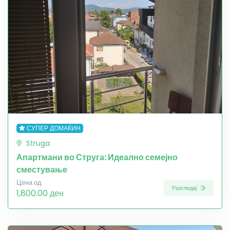
СУПЕР ДОМАЌИН
Struga
Апартмани во Струга: Идеално семејно
сместување
Цена од
Разгледај
1,800.00 ден