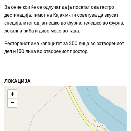
За оние кои ќе се одлучат да ја посетат ова гастро
дестинација, тимот на Кајак.мк ги советува да вкусат
специјалитет од јагнешко во фурна, телешко во фурна,
локална риба и диво месо во тава.
Ресторанот има капацитет за 250 лица во затворениот
дел и 150 лица во отворениот простор.
ЛОКАЦИЈА
+
−