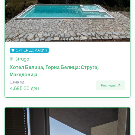
СУПЕР ДОМАЌИН
Struga
Хотел Белица, Горна Белица: Струга,
Македонија
Цена од
Разгледај
4,695.00 ден