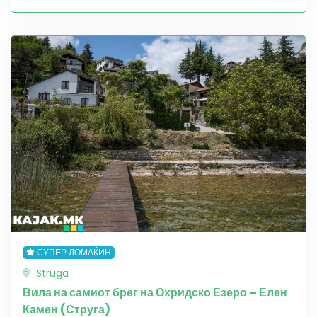
СУПЕР ДОМАЌИН
Struga
Вила на самиот брег на Охридско Езеро – Елен
Камен (Струга)