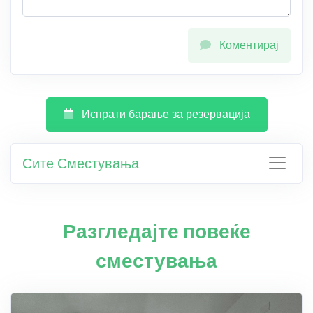
Коментирај
Испрати барање за резервација
Сите Сместувања
Разгледајте повеќе
сместувања