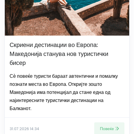
Скриени дестинации во Европа:
Македонија станува нов туристички
бисер
Сѐ повеќе туристи бараат автентични и помалку
познати места во Европа. Откријте зошто
Македонија има потенцијал да стане една од
најинтересните туристички дестинации на
Балканот.
Повеќе
31.07.2026 14:34