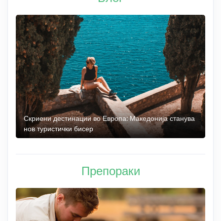
 до
Скриени дестинации во Европа: Македонија станува
О
нов туристички бисер
М
Препораки