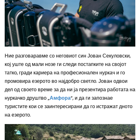
Ние разговаравме со неговиот син Јован Секуловски,
кој уште од мали нозе ги следи постапките на својот
татко, гради кариера на професионален нуркач и го
промовира езерото во најдобро светло. Јован одвои
дел од своето време за да ни ја презентира работата на
нуркачко друштво „
Амфора
“, и да ги запознае
туристите кои се заинтересирани да го истражат дното
на езерото.