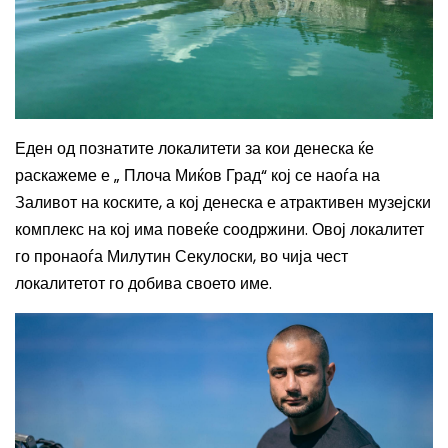
Еден од познатите локалитети за кои денеска ќе
раскажеме е „ Плоча Миќов Град“ кој се наоѓа на
Заливот на коските, а кој денеска е атрактивен музејски
комплекс на кој има повеќе соодржини. Овој локалитет
го пронаоѓа Милутин Секулоски, во чија чест
локалитетот го добива своето име.