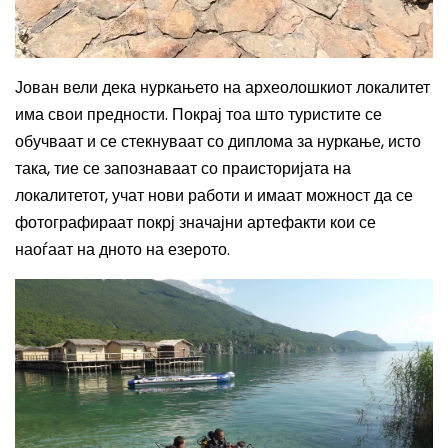
Јован вели дека нуркањето на археолошкиот локалитет
има свои предности. Покрај тоа што туристите се
обучваат и се стекнуваат со диплома за нуркање, исто
така, тие се запознаваат со праисторијата на
локалитетот, учат нови работи и имаат можност да се
фотографираат покрј значајни артефакти кои се
наоѓаат на дното на езерото.