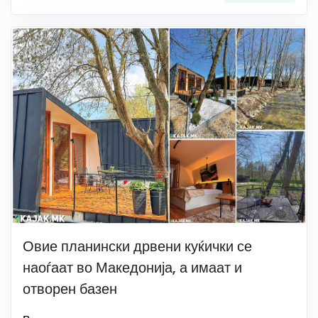
Овие планински дрвени куќички се
наоѓаат во Македонија, а имаат и
отворен базен