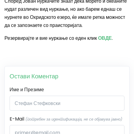
Според Јован нуркачите знаат дека морето и океаните
нудат различен вид нуркање, но ако барем еднаш се
нурнете во Охридското езеро, ќе имате ретка можност
да се запознаете со праисторијата.
Резервирајте и вие нуркање со еден клик
ОВДЕ
.
Остави Коментар
Име и Презиме
E-Mail
(потребен за идентификација, не се објавува јавно)