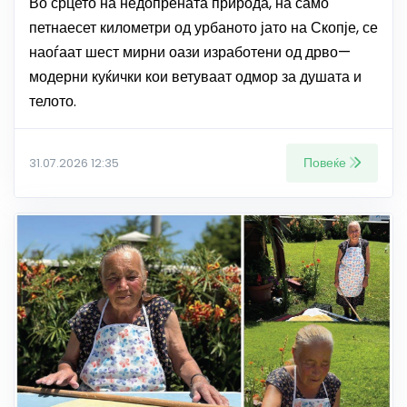
Во срцето на недопрената природа, на само
петнаесет километри од урбаното јато на Скопје, се
наоѓаат шест мирни оази изработени од дрво—
модерни куќички кои ветуваат одмор за душата и
телото.
Повеќе
31.07.2026 12:35