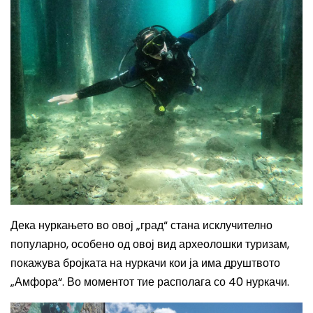
Дека нуркањето во овој „град“ стана исклучително
популарно, особено
од
овој вид археолошки туризам,
покажува бројката на нуркачи кои ја има друштвото
„Амфора“. Во моментот тие располага со 40 нуркачи.