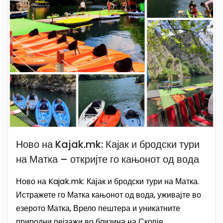
Ново на Kajak.mk: Кајак и бродски тури
на Матка – откријте го кањонот од вода
Ново на Kajak.mk: Кајак и бродски тури на Матка.
Истражете го Матка кањонот од вода, уживајте во
езерото Матка, Врело пештера и уникатните
природни пејзажи во близина на Скопје.