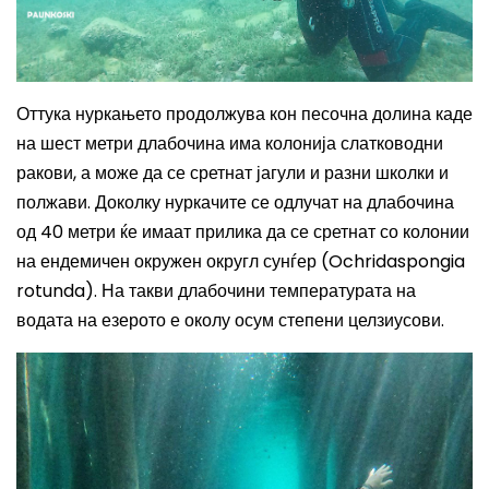
Оттука нуркањето продолжува кон песочна долина каде
на шест метри длабочина има колонија слатководни
ракови, а може да се сретнат јагули и разни школки и
полжави. Доколку нуркачите се одлучат на длабочина
од
40 метри
ќе имаат прилика да се сретнат со
колонии
на ендемичен окружен округл сунѓер (Ochridaspongia
rotunda). На такви длабочини температурата на
водата
на езерото
е околу осум степени
ц
елзиусови.