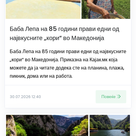
Баба Лепа на 85 години прави едни од
највкусните „кори“ во Македонија
Баба Лепа на 85 години прави едни од највкусните
„кори“ во Македонија. Приказна на Кајак.мк која
можете да ја читате додека сте на планина, плажа,
пикник, дома или на работа.
Повеќе
30.07.2026 12:40