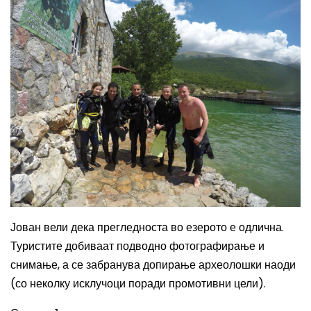
Јован вели дека прегледноста во езерото е одлична.
Туристите добиваат подводно фотографирање и
снимање, а се забранува допирање археолошки наоди
(со неколку исклучоци поради промотивни цели).