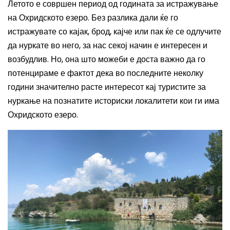
Летото е совршен период од годината за истражување
на Охридското езеро. Без разлика дали ќе го
истражувате со кајак, брод, кајче или пак ќе се одлучите
да нуркате во него, за нас секој начин е интересен и
возбудлив. Но, она што можеби е доста важно да го
потенцираме е фактот дека во последните неколку
години значително расте интересот кај туристите за
нуркање на познатите историски локалитети кои ги има
Охридското езеро.