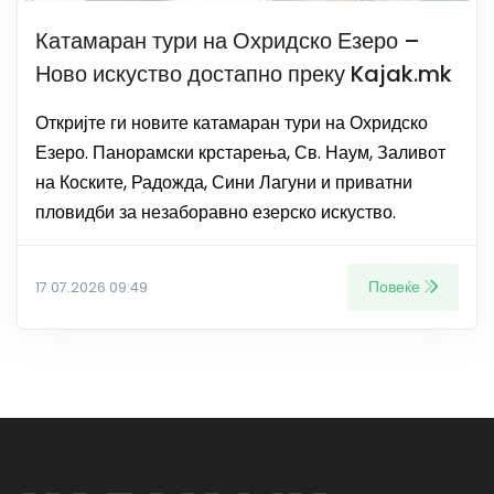
Катамаран тури на Охридско Езеро –
Ново искуство достапно преку Kajak.mk
Откријте ги новите катамаран тури на Охридско
Езеро. Панорамски крстарења, Св. Наум, Заливот
на Коските, Радожда, Сини Лагуни и приватни
пловидби за незаборавно езерско искуство.
Повеќе
17.07.2026 09:49