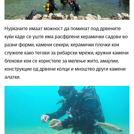
Нуркачите имаат можност да поминат под дрвените
куќи каде се уште има расфрлени керамички садови во
разни форми, камени секири, керамички плочки кои
служеле како тегови за рибарски мрежи, кружни камени
блокови кои се користеле за мелење жито, амајлии,
конструкции од дрвени колци и мноштво други камени
алатки.