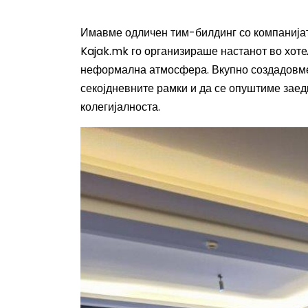
Имавме одличен тим-билдинг со компанијат
Kajak.mk го организираше настанот во хоте
неформална атмосфера. Вкупно создадовме
секојдневните рамки и да се опуштиме заед
колегијалноста.