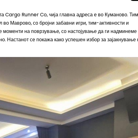
а Cargo Runner Co, чија главна адреса е во Куманово. Тим
л во Маврово, со бројни забавни игри, тим-активности и
 моменти на поврзување, со настојување да ги надминеме
но. Настанот се покажа како успешен избор за зајакнување 
Целосно затемну
Сонцето 2026: П
најголемиот небе
во Европа