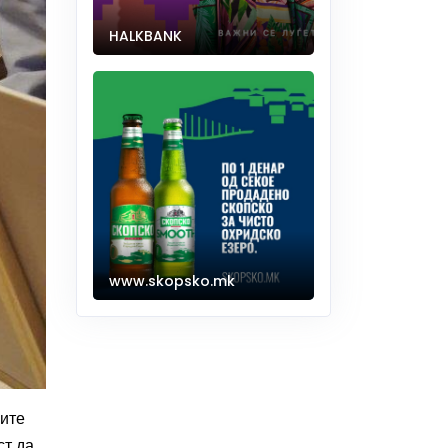
HALKBANK
www.skopsko.mk
ните
ст да