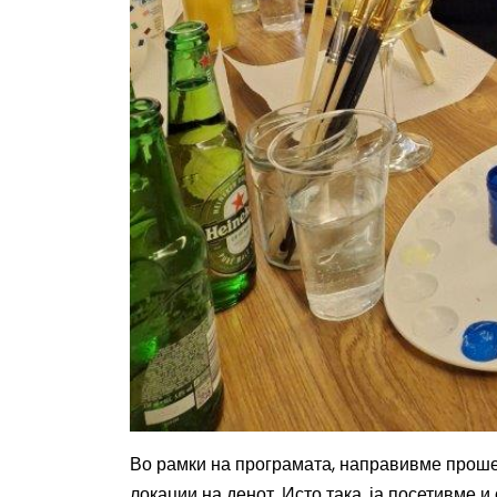
Во рамки на програмата, направивме прошет
локации на денот. Исто така, ја посетивме 