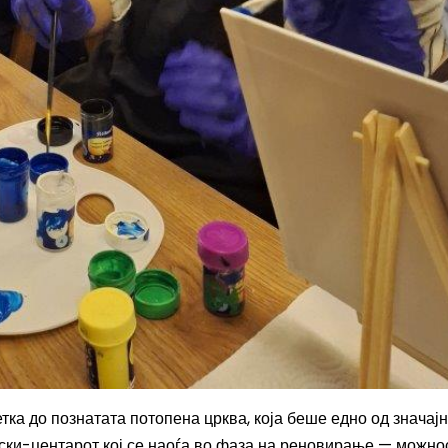
ка до познатата потопена црква, која беше едно од значај
и ски-центарот кој се наоѓа во фаза на реновирање — можно