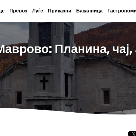
де
Превоз
Луѓе
Приказни
Бакалница
Гастрономи
Маврово: Планина, чај,