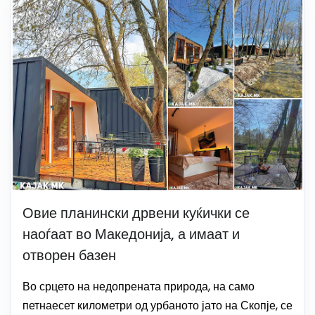
Овие планински дрвени куќички се
наоѓаат во Македонија, а имаат и
отворен базен
Во срцето на недопрената природа, на само
петнаесет километри од урбаното јато на Скопје, се