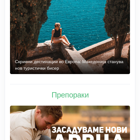
 до
Скриени дестинации во Европа: Македонија станува
О
нов туристички бисер
М
Препораки