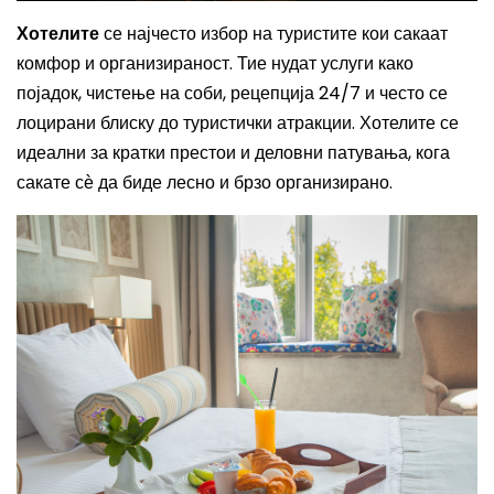
Хотелите
се најчесто избор на туристите кои сакаат
комфор и организираност. Тие нудат услуги како
појадок, чистење на соби, рецепција 24/7 и често се
лоцирани блиску до туристички атракции. Хотелите се
идеални за кратки престои и деловни патувања, кога
сакате сѐ да биде лесно и брзо организирано.