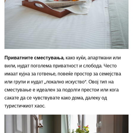
Приватните сместувања
, како куќи, апартмани или
вили, нудат поголема приватност и слобода. Често
имаат кујна за готвење, повеќе простор за семејства
или групи и нудат „локално искуство“. Овој тип на
сместување е идеален за подолги престои или кога
сакате да се чувствувате како дома, далеку од
туристичкиот хаос.