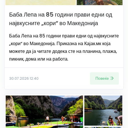
Баба Лепа на 85 години прави едни од
највкусните „кори“ во Македонија
Баба Лепа на 85 години прави едни од највкусните
„кори“ во Македонија. Приказна на Кајак.мк која
можете да ја читате додека сте на планина, плажа,
пикник, дома или на работа.
Повеќе
30.07.2026 12:40