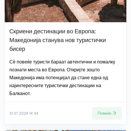
Скриени дестинации во Европа:
Македонија станува нов туристички
бисер
Сѐ повеќе туристи бараат автентични и помалку
познати места во Европа. Откријте зошто
Македонија има потенцијал да стане една од
најинтересните туристички дестинации на
Балканот.
Повеќе
31.07.2026 14:34