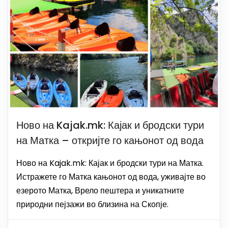
Ново на Kajak.mk: Кајак и бродски тури
на Матка – откријте го кањонот од вода
Ново на Kajak.mk: Кајак и бродски тури на Матка.
Истражете го Матка кањонот од вода, уживајте во
езерото Матка, Врело пештера и уникатните
природни пејзажи во близина на Скопје.