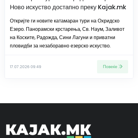
Ново искуство достапно преку Kajak.mk
Откријте ги новите катамаран тури на Охридско
Езеро. Панорамски крстарења, Св. Наум, Заливот
на Коските, Радожда, Сини Лагуни и приватни
пловидби за незаборавно езерско искуство.
Повеќе
17.07.2026 09:49