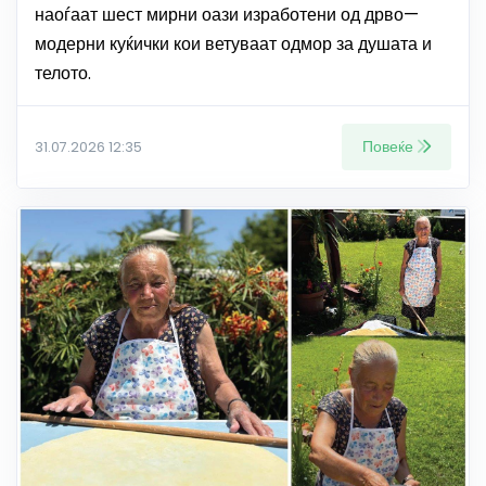
наоѓаат шест мирни оази изработени од дрво—
модерни куќички кои ветуваат одмор за душата и
телото.
Повеќе
31.07.2026 12:35