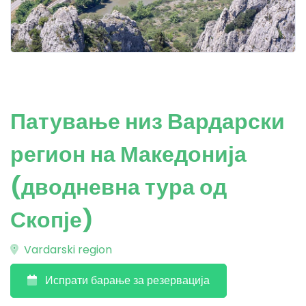
Патување низ Вардарски
регион на Македонија
(дводневна тура од
Скопје)
Vardarski region
Испрати барање за резервација