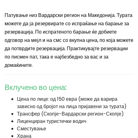
Патување низ Вардарски регион на Македонија. Турата
можете да ја резервирате со испраќање на барање за
резервација. По испратеното барање ќе добиете
одговор на мејл и на смс со вкупна цена, по која можете
да потврдите резервација. Практикувајте резервации
по писмен пат, така е најбезбедно за вас и за
домаќините.
Вклучено во цена:
Цена по лице: од 150 евра (може да варира
зависно од бројот на лица пријавени за турата)
Трансфер (Скопје-Вардарски регион-Скопје)
Лиценциран туристички водич
Сместување
Храна