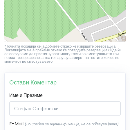
*Точната локација ќе ја добиете откако ќе извршите резервација.
Локалцијата ви ја праќаме откако ќе потврдите резервација бидејќи
се соочуваме да пристигнуваат многу гости во сместувањето кои
немаат резервирано, а тоа го нарушува мирот на гостите кои се во
моментот во сместувањето.
Остави Коментар
Име и Презиме
E-Mail
(потребен за идентификација, не се објавува јавно)