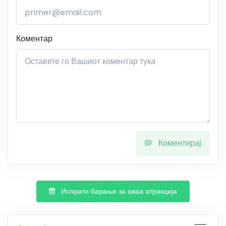
Коментар
Коментирај
Испрати барање за оваа атракција