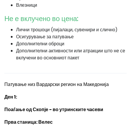
Влезници
Не е вклучено во цена:
Лични трошоци (пијалаци, сувенири и слично)
Осигурување за патување
Дополнителни оброци
Дополнителни активности или атракции што не се
вклучени во основниот пакет
Патување низ Вардарски регион на Македонија
Ден 1:
Поаѓање од Скопје - во утринските часеви
Прва станица: Велес