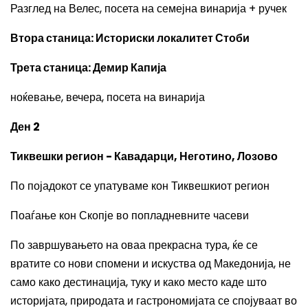
Разглед на Велес, посета на семејна винарија + ручек
Втора станица: Историски локалитет Стоби
Трета станица: Демир Капија
ноќевање, вечера, посета на винарија
Ден 2
Тиквешки регион - Кавадарци, Неготино, Лозово
По појадокот се упатуваме кон Тиквешкиот регион
Поаѓање кон Скопје во попладневните часеви
По завршувањето на оваа прекрасна тура, ќе се
вратите со нови спомени и искуства од Македонија, не
само како дестинација, туку и како место каде што
историјата, природата и гастрономијата се спојуваат во