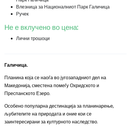
Влезница за Националниот Парк Галичица
Ручек
Не е вклучено во цена:
Лични трошоци
Галичица.
Планина која се наоѓа во југозападниот дел на
Македонија, сместена помеѓу Охридското и
Преспанското Езеро.
Особено популарна дестинација за планинарење,
љубителите на природата и оние кои се
заинтересирани за културното наследство.