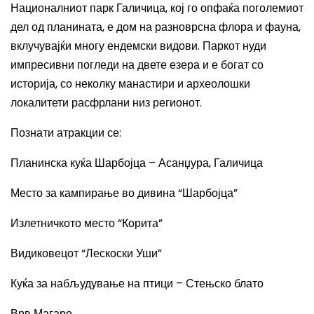
Националниот парк Галичица, кој го опфаќа поголемиот
дел од планината, е дом на разноврсна флора и фауна,
вклучувајќи многу ендемски видови. Паркот нуди
импресивни погледи на двете езера и е богат со
историја, со неколку манастири и археолошки
локалитети расфрлани низ регионот.
Познати атракции се:
Планинска куќа Шарбојца – Асанџура, Галичица
Место за кампирање во дивина “Шарбојца”
Излетничкото место “Корита”
Видиковецот “Лескоски Уши”
Куќа за набљудување на птици – Стењско блато
Врв Магаро