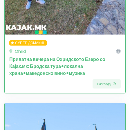
СУПЕР ДОМАЌИН
Ohrid
Приватна вечера на Охридското Езеро со
Кајак.мк: Бродска тура+локална
храна+македонско вино+музика
Разгледај