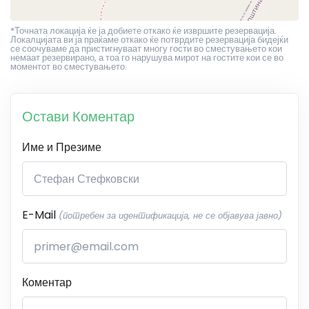
*Точната локација ќе ја добиете откако ќе извршите резервација.
Локалцијата ви ја праќаме откако ќе потврдите резервација бидејќи
се соочуваме да пристигнуваат многу гости во сместувањето кои
немаат резервирано, а тоа го нарушува мирот на гостите кои се во
моментот во сместувањето.
Остави Коментар
Име и Презиме
E-Mail
(потребен за идентификација, не се објавува јавно)
Коментар