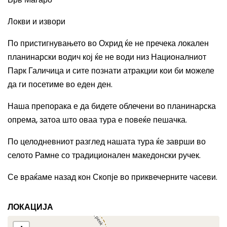
Локви и извори
По пристигнувањето во Охрид ќе не пречека локален
планинарски водич кој ќе не води низ Националниот
Парк Галичица и сите познати атракции кои би можеле
да ги посетиме во еден ден.
Наша препорака е да бидете облечени во планинарска
опрема, затоа што оваа тура е повеќе пешачка.
По целодневниот разглед нашата тура ќе заврши во
селото Рамне со традиционален македонски ручек.
Се враќаме назад кон Скопје во приквечерните часеви.
ЛОКАЦИЈА