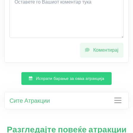
Коментирај
Испрати барање за оваа атракција
Сите Атракции
Разгледајте повеќе атракции