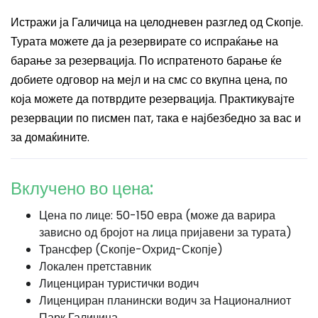
Истражи ја Галичица на целодневен разглед од Скопје.
Турата можете да ја резервирате со испраќање на
барање за резервација. По испратеното барање ќе
добиете одговор на мејл и на смс со вкупна цена, по
која можете да потврдите резервација. Практикувајте
резервации по писмен пат, така е најбезбедно за вас и
за домаќините.
Вклучено во цена:
Цена по лице: 50-150 евра (може да варира
зависно од бројот на лица пријавени за турата)
Трансфер (Скопје-Охрид-Скопје)
Локален претставник
Лиценциран туристички водич
Лиценциран планински водич за Националниот
Парк Галичица