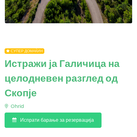
СУПЕР ДОМАЌИН
Истражи ја Галичица на
целодневен разглед од
Скопје
Ohrid
Испрати барање за резервација