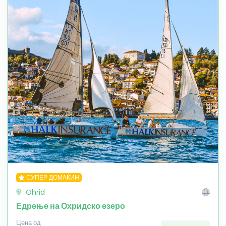
СУПЕР ДОМАЌИН
Ohrid
Едрење на Охридско езеро
Цена од