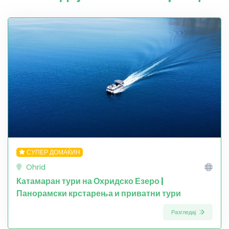
СУПЕР ДОМАЌИН
Ohrid
Катамаран тури на Охридско Езеро |
Панорамски крстарења и приватни тури
Разгледај