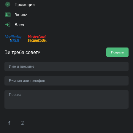
Промоции
За нас
Влез
Ви треба совет?
Испрати