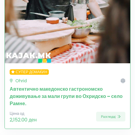
СУПЕР ДОМАЌИН
Ohrid
Автентично македонско гастрономско
доживување за мали групи во Охридско – село
Рамне.
Цена од
Разгледај
2,152.00 ден