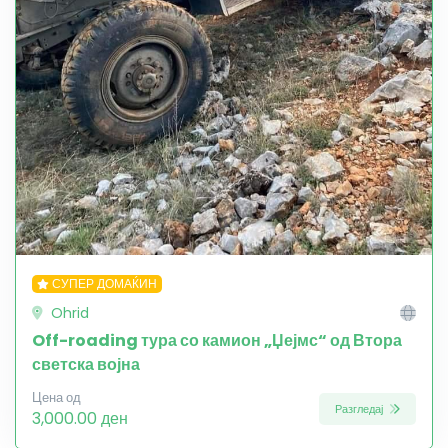
СУПЕР ДОМАЌИН
Ohrid
Off-roading тура со камион „Џејмс“ од Втора
светска војна
Цена од
Разгледај
3,000.00 ден