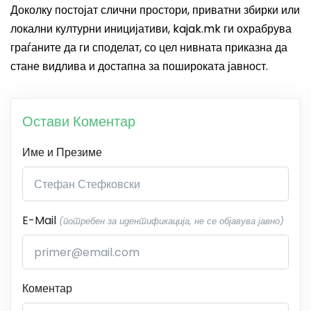
Доколку постојат слични простори, приватни збирки или
локални културни иницијативи, kajak.mk ги охрабрува
граѓаните да ги споделат, со цел нивната приказна да
стане видлива и достапна за пошироката јавност.
Остави Коментар
Име и Презиме
E-Mail
(потребен за идентификација, не се објавува јавно)
Коментар