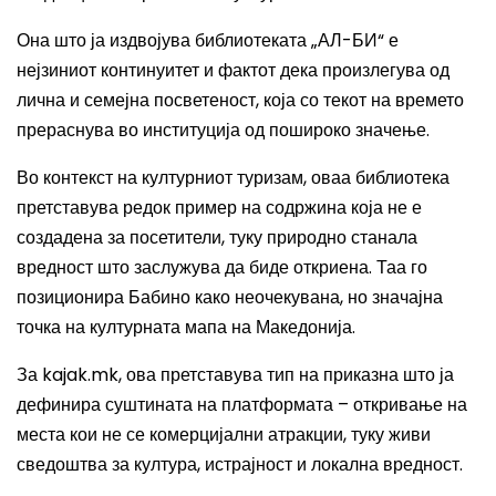
Она што ја издвојува библиотеката „АЛ-БИ“ е
нејзиниот континуитет и фактот дека произлегува од
лична и семејна посветеност, која со текот на времето
прераснува во институција од пошироко значење.
Во контекст на културниот туризам, оваа библиотека
претставува редок пример на содржина која не е
создадена за посетители, туку природно станала
вредност што заслужува да биде откриена. Таа го
позиционира Бабино како неочекувана, но значајна
точка на културната мапа на Македонија.
За kajak.mk, ова претставува тип на приказна што ја
дефинира суштината на платформата – откривање на
места кои не се комерцијални атракции, туку живи
сведоштва за култура, истрајност и локална вредност.