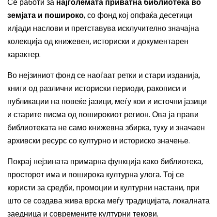
Се работи за
најголемата приватна библиотека во
земјата и пошироко
, со фонд кој опфаќа десетици
илјади наслови и претставува исклучително значајна
колекција од книжевен, историски и документарен
карактер.
Во нејзиниот фонд се наоѓаат ретки и стари изданија,
книги од различни историски периоди, ракописи и
публикации на повеќе јазици, меѓу кои и источни јазици
и старите писма од поширокиот регион. Ова ја прави
библиотеката не само книжевна збирка, туку и значаен
архивски ресурс со културно и историско значење.
Покрај нејзината примарна функција како библиотека,
просторот има и поширока културна улога. Тој се
користи за средби, промоции и културни настани, при
што се создава жива врска меѓу традицијата, локалната
заедница и современите културни текови.