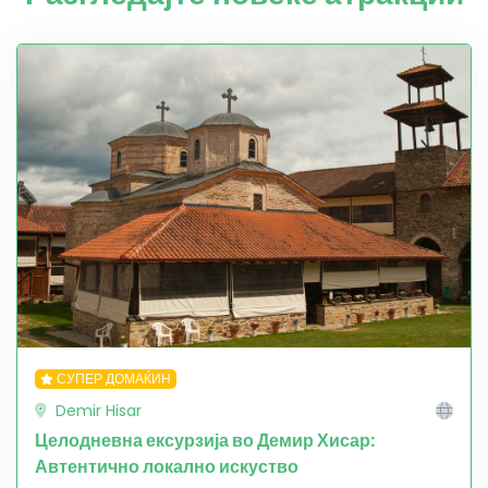
СУПЕР ДОМАЌИН
Demir Hisar
Целодневна ексурзија во Демир Хисар:
Автентично локално искуство