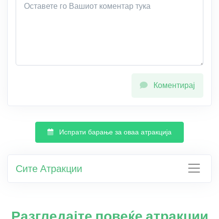
Коментирај
Испрати барање за оваа атракција
Сите Атракции
Разгледајте повеќе атракции