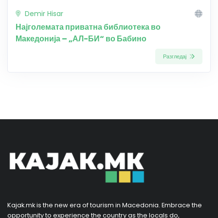
Demir Hisar
Најголемата приватна библиотека во
Македонија – „АЛ-БИ“ во Бабино
Разгледај
Kajak.mk is the new era of tourism in Macedonia. Embrace the
opportunity to experience the country as the locals do,