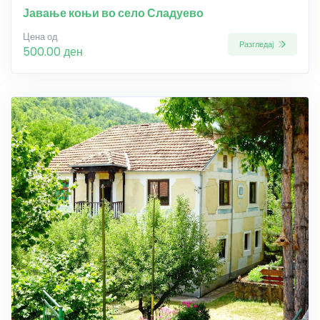
Јавање коњи во село Сладуево
Цена од
Разгледај
500.00 ден