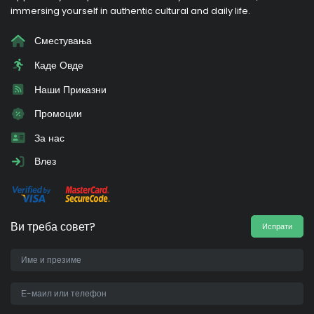
immersing yourself in authentic cultural and daily life.
Сместувања
Каде Овде
Наши Приказни
Промоции
За нас
Влез
Ви треба совет?
Испрати