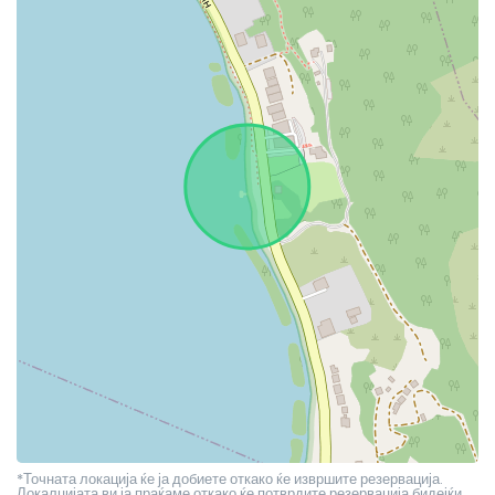
*Точната локација ќе ја добиете откако ќе извршите резервација.
Локалцијата ви ја праќаме откако ќе потврдите резервација бидејќи