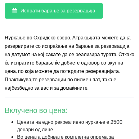
Испрати барање за резервација
Нуркање во Охридско езеро. Атракцијата можете да ја
резервирате со испраќање на барање за резервација
на датумот на кој сакате да се реализира турата. Откако
ќе испратите барање ќе добиете одговор со вкупна
цена, по која можете да потврдите резервацијата.
Практикувајте резервации по писмен пат, така е
најбезбедно за вас и за домаќините.
Вклучено во цена:
Цената на едно рекреативно нуркање е 2500
денари од лице
Во цената добивате комплетна опрема за