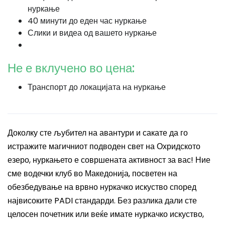
нуркање
40 минути до еден час нуркање
Слики и видеа од вашето нуркање
Не е вклучено во цена:
Транспорт до локацијата на нуркање
Доколку сте љубител на авантури и сакате да го
истражите магичниот подводен свет
на Охридското
езеро
, нуркањето е совршената активност за вас!
Ние
сме
водечки клуб во Македонија, посветен на
обезбедување на врвно нуркачко искуство според
највисоките PADI стандарди. Без разлика дали сте
целосен почетник или веќе имате нуркачко искуство,