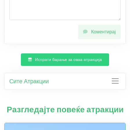
Коментирај
Испрати барање за оваа атракција
Сите Атракции
Разгледајте повеќе атракции