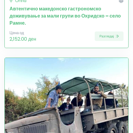
Ohrid
Автентично македонско гастрономско
доживување за мали групи во Охридско – село
Рамне.
Цена од
Разгледај
2,152.00 ден