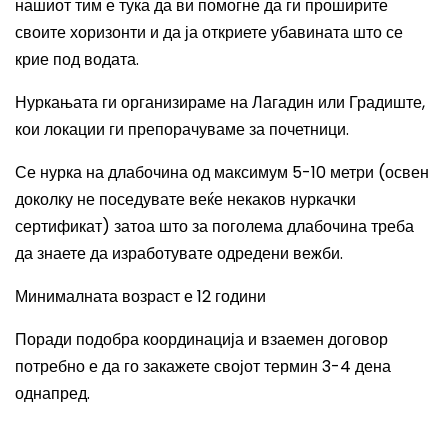
нашиот тим е тука да ви помогне да ги проширите
своите хоризонти и да ја откриете убавината што се
крие под водата.
Нуркањата ги организираме на Лагадин или Градиште,
кои локации ги препорачуваме за почетници.
Се нурка на длабочина од максимум 5-10 метри (освен
доколку не поседувате веќе некаков нуркачки
сертификат) затоа што за поголема длабочина треба
да знаете да изработувате одредени вежби.
Минималната возраст е 12 години
Поради подобра координација и взаемен договор
потребно е да го закажете својот термин 3-4 дена
однапред.