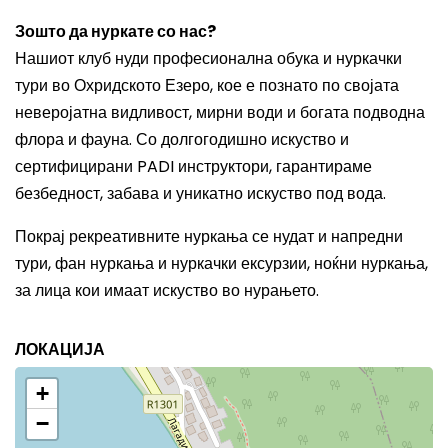
Зошто да нуркате со нас?
Нашиот клуб нуди професионална обука и нуркачки
тури во Охридското Езеро, кое е познато по својата
неверојатна видливост, мирни води и богата подводна
флора и фауна. Со долгогодишно искуство и
сертифицирани PADI инструктори, гарантираме
безбедност, забава и уникатно искуство под вода.
Покрај рекреативните нуркања се нудат и напредни
тури, фан нуркања и нуркачки ексурзии, ноќни нуркања,
за лица кои имаат искуство во нурањето.
ЛОКАЦИЈА
+
−