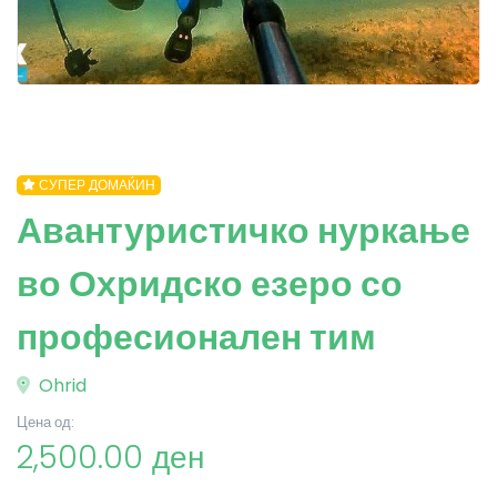
СУПЕР ДОМАЌИН
Авантуристичко нуркање
во Охридско езеро со
професионален тим
Ohrid
Цена од:
2,500.00 ден