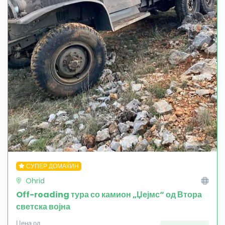
СУПЕР ДОМАЌИН
Ohrid
Off-roading тура со камион „Џејмс“ од Втора
светска војна
Цена од