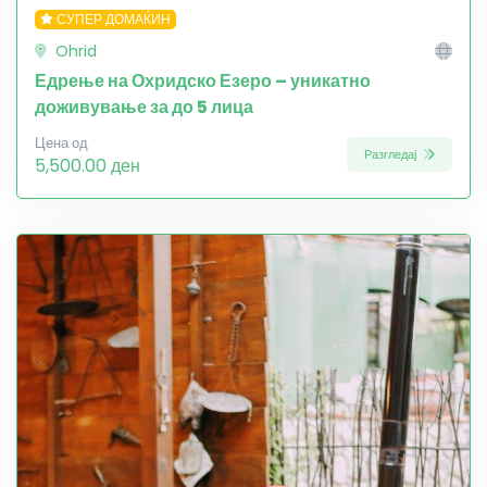
СУПЕР ДОМАЌИН
Ohrid
Едрење на Охридско Езеро – уникатно
доживување за до 5 лица
Цена од
Разгледај
5,500.00 ден