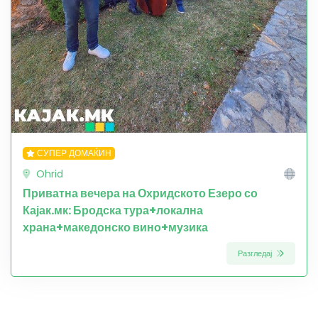
СУПЕР ДОМАЌИН
Ohrid
Приватна вечера на Охридското Езеро со
Кајак.мк: Бродска тура+локална
храна+македонско вино+музика
Разгледај