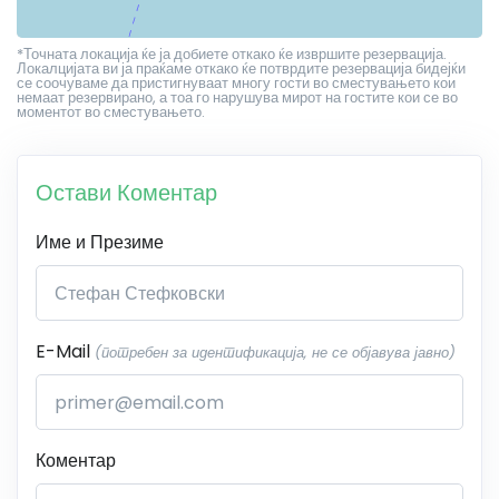
*Точната локација ќе ја добиете откако ќе извршите резервација.
Локалцијата ви ја праќаме откако ќе потврдите резервација бидејќи
се соочуваме да пристигнуваат многу гости во сместувањето кои
немаат резервирано, а тоа го нарушува мирот на гостите кои се во
моментот во сместувањето.
Остави Коментар
Име и Презиме
E-Mail
(потребен за идентификација, не се објавува јавно)
Коментар