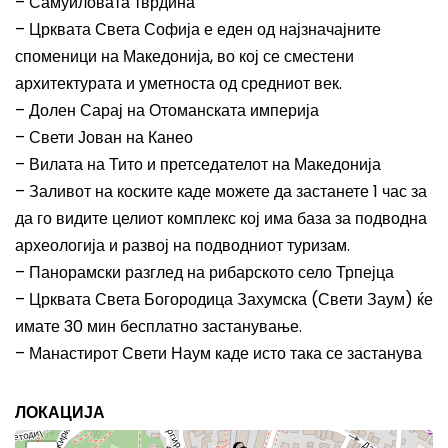
– Самуиловата тврдина
– Црквата Света Софија е еден од најзначајните
споменици на Македонија, во кој се сместени
архитектурата и уметноста од средниот век.
– Долен Сарај на Отоманската империја
– Свети Јован на Канео
– Вилата на Тито и претседателот на Македонија
– Заливот на коските каде можете да застанете 1 час за
да го видите целиот комплекс кој има база за подводна
археологија и развој на подводниот туризам.
– Панорамски разглед на рибарското село Трпејца
– Црквата Света Богородица Захумска (Свети Заум) ќе
имате 30 мин бесплатно застанување.
– Манастирот Свети Наум каде исто така се застанува
ЛОКАЦИЈА