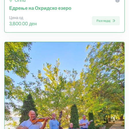
Ohrid
Едрење на Охридско езеро
Цена од
Разгледај
3,800.00 ден