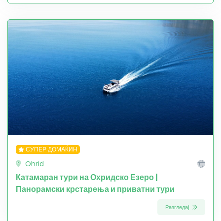
СУПЕР ДОМАЌИН
Ohrid
Катамаран тури на Охридско Езеро |
Панорамски крстарења и приватни тури
Разгледај