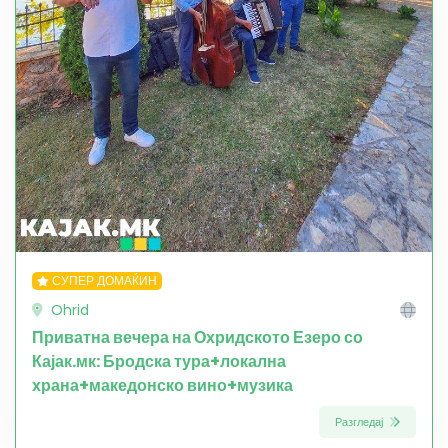
СУПЕР ДОМАЌИН
Ohrid
Приватна вечера на Охридското Езеро со
Кајак.мк: Бродска тура+локална
храна+македонско вино+музика
Разгледај