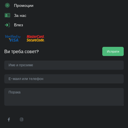
Промоции
За нас
Влез
Ви треба совет?
Испрати