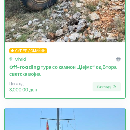
СУПЕР ДОМАЌИН
Ohrid
Off-roading тура со камион „Џејмс“ од Втора
светска војна
Цена од
Разгледај
3,000.00 ден