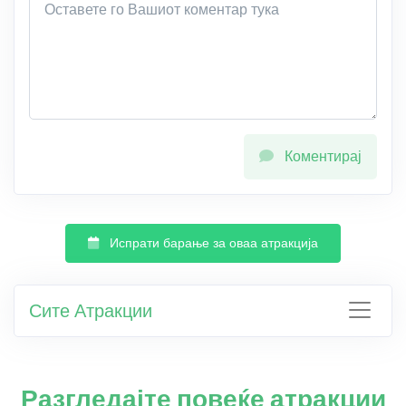
Коментирај
Испрати барање за оваа атракција
Сите Атракции
Разгледајте повеќе атракции