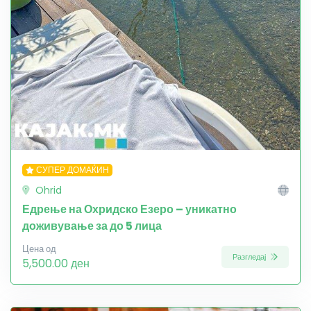
СУПЕР ДОМАЌИН
Ohrid
Едрење на Охридско Езеро – уникатно
доживување за до 5 лица
Цена од
Разгледај
5,500.00 ден