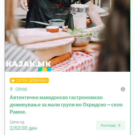
СУПЕР ДОМАЌИН
Ohrid
Автентично македонско гастрономско
доживување за мали групи во Охридско – село
Рамне.
Цена од
Разгледај
2,152.00 ден