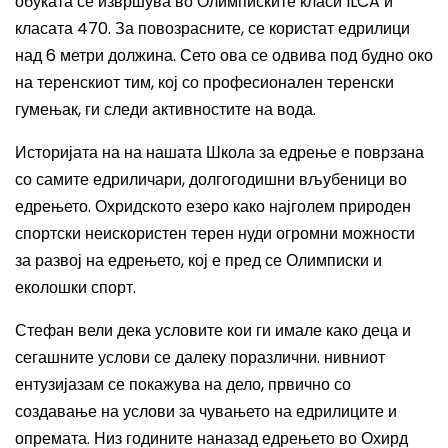
обуката се извршува во Олимписките класи ILCA и
класата 470. За повозрасните, се користат едрилици
над 6 метри должина. Сето ова се одвива под будно око
на теренскиот тим, кој со професионален теренски
гумењак, ги следи активностите на вода.
Историјата на на нашата Школа за едрење е поврзана
со самите едриличари, долгогодишни вљубеници во
едрењето. Охридското езеро како најголем природен
спортски неискористен терен нуди огромни можности
за развој на едрењето, кој е пред се Олимписки и
еколошки спорт.
Стефан вели дека условите кои ги имале како деца и
сегашните услови се далеку поразлични. нивниот
ентузијазам се покажува на дело, првично со
создавање на услови за чувањето на едрилиците и
опремата. Низ годините наназад едрењето во Охирд