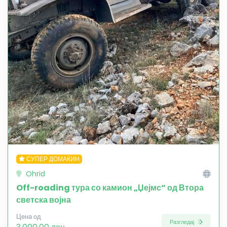
СУПЕР ДОМАЌИН
Ohrid
Off-roading тура со камион „Џејмс“ од Втора
светска војна
Цена од
Разгледај