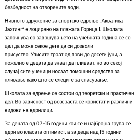
безбедност на отворените води.
Нивното здружение за спортско едрење „Акватика
Јахтинг“ е лоцирано на плажата Горица 1. Школата
започнува со завршувањето на учебната година се со
цел да може секое дете да си дозволи
присуство. Уписите траат од први до десети јуни, а
пожелно е децата да знаат да пливаат, но во секој
случај сите ученици носаат помошни средства за
пливање како што се елеците за спасување.
Школата за едрење се состои од теоретски и практичен
дел. Во зависност од возсраста се користат и различни
видови на едрилици.
За децата од 07-15 години кои се и најбројна група се
едри во класата оптимист, а за деца над 15 години