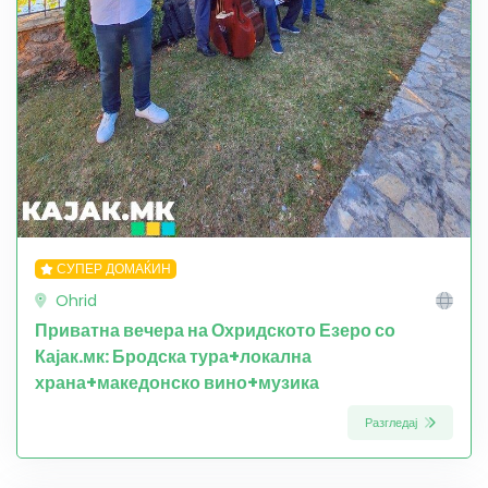
СУПЕР ДОМАЌИН
Ohrid
Приватна вечера на Охридското Езеро со
Кајак.мк: Бродска тура+локална
храна+македонско вино+музика
Разгледај