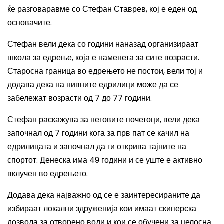
ќе разговаравме со Стефан Ставрев, кој е еден од
основачите.
Стефан вели дека со години наназад организираат
школа за едрење, која е наменета за сите возрасти.
Старосна граница во едрењето не постои, вели тој и
додава дека на нивните едрилици може да се
забележат возрасти од 7 до 77 години.
Стефан раскажува за неговите почетоци, вели дека
започнал од 7 години кога за прв пат се качил на
едрилицата и започнал да ги открива тајните на
спортот. Денеска има 49 години и се уште е активно
вклучен во едрењето.
Додава дека најважно од се е заинтересираните да
избираат локални здруженија кои имаат скиперска
дозвола за отворено води и кои се обучени за целосна