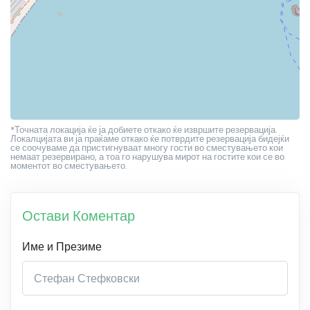
*Точната локација ќе ја добиете откако ќе извршите резервација.
Локалцијата ви ја праќаме откако ќе потврдите резервација бидејќи
се соочуваме да пристигнуваат многу гости во сместувањето кои
немаат резервирано, а тоа го нарушува мирот на гостите кои се во
моментот во сместувањето.
Остави Коментар
Име и Презиме