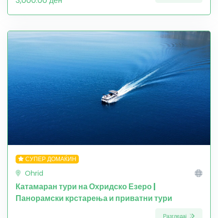
3,000.00 ден
СУПЕР ДОМАЌИН
Ohrid
Катамаран тури на Охридско Езеро |
Панорамски крстарења и приватни тури
Разгледај