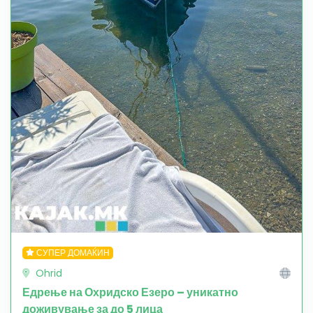
СУПЕР ДОМАЌИН
Ohrid
Едрење на Охридско Езеро – уникатно
доживување за до 5 лица