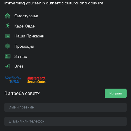
immersing yourself in authentic cultural and daily life.
Сместувања
Каде Овде
Наши Приказни
Промоции
За нас
Влез
Ви треба совет?
Испрати