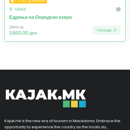
СУПЕР ДОМАЌИН
Ohrid
Едрење на Охридско езеро
Цена од
Разгледај
3,800.00 ден
Kajak.mk is the new era of tourism in Macedonia. Embrace the
opportunity to experience the country as the locals do,