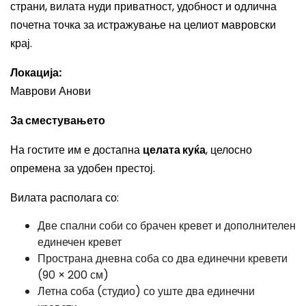
страни, вилата нуди приватност, удобност и одлична
почетна точка за истражување на целиот мавровски
крај.
Локација:
Маврови Анови
За сместувањето
На гостите им е достапна
целата куќа
, целосно
опремена за удобен престој.
Вилата располага со:
Две спални соби со брачен кревет и дополнителен
единечен кревет
Пространа дневна соба со два единечни кревети
(90 × 200 см)
Летна соба (студио) со уште два единечни