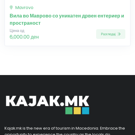
Mavrovo
Вила во Маврово со уникатен дрвен ентериер и
пространост
Цена од
Разгледај
6,000.00 ден
Kajak.mk is the new era of tourism in Macedonia. Embrace the
opportunity to experience the country as the locals do,