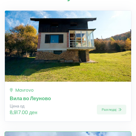
Mavrovo
Вила во Леуново
Цена од
Разгледај
8,917.00 ден