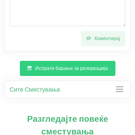
Коментирај
Испрати барање за резервација
Сите Сместувања
Разгледајте повеќе
сместувања