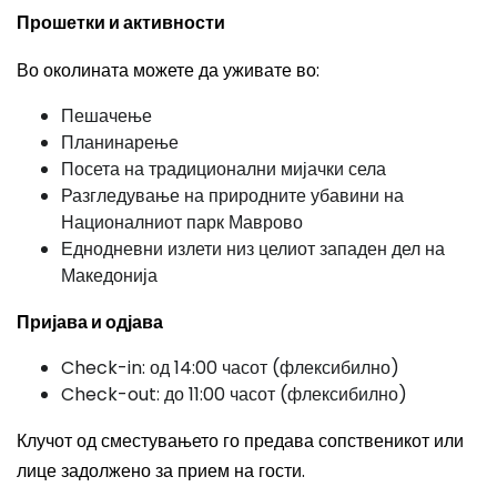
Прошетки и активности
Во околината можете да уживате во:
Пешачење
Планинарење
Посета на традиционални мијачки села
Разгледување на природните убавини на
Националниот парк Маврово
Еднодневни излети низ целиот западен дел на
Македонија
Пријава и одјава
Check-in: од 14:00 часот (флексибилно)
Check-out: до 11:00 часот (флексибилно)
Клучот од сместувањето го предава сопственикот или
лице задолжено за прием на гости.