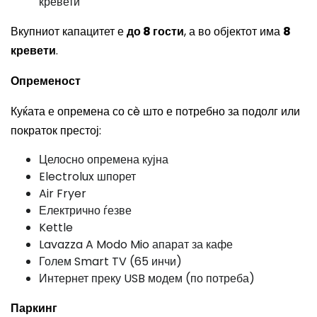
кревети
Вкупниот капацитет е
до 8 гости
, а во објектот има
8
кревети
.
Опременост
Куќата е опремена со сè што е потребно за подолг или
пократок престој:
Целосно опремена кујна
Electrolux шпорет
Air Fryer
Електрично ѓезве
Kettle
Lavazza A Modo Mio апарат за кафе
Голем Smart TV (65 инчи)
Интернет преку USB модем (по потреба)
Паркинг