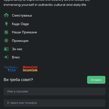
immersing yourself in authentic cultural and daily life.
Сместувања
Каде Овде
Наши Приказни
Промоции
За нас
Влез
Ви треба совет?
Испрати