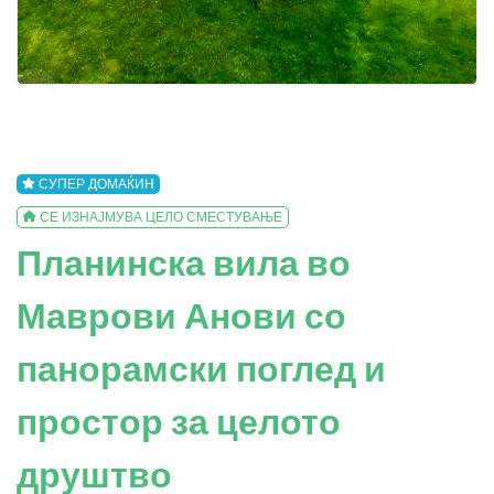
СУПЕР ДОМАЌИН
СЕ ИЗНАЈМУВА ЦЕЛО СМЕСТУВАЊЕ
Планинска вила во
Маврови Анови со
панорамски поглед и
простор за целото
друштво