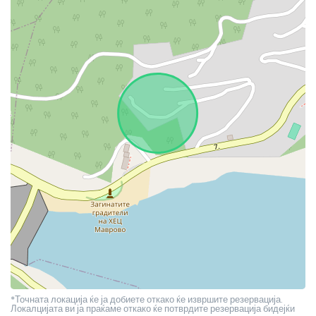
*Точната локација ќе ја добиете откако ќе извршите резервација.
Локалцијата ви ја праќаме откако ќе потврдите резервација бидејќи