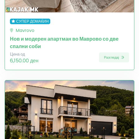
СУПЕР ДОМАЌИН
Mavrovo
Нов и модерен апартман во Маврово со две
спални соби
Цена од
Разгледај
6,150.00 ден