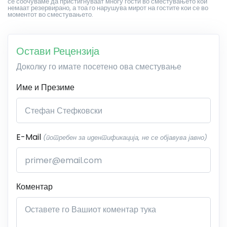
се соочуваме да пристигнуваат многу гости во сместувањето кои
немаат резервирано, а тоа го нарушува мирот на гостите кои се во
моментот во сместувањето.
Остави Рецензија
Доколку го имате посетено ова сместување
Име и Презиме
E-Mail
(потребен за идентификација, не се објавува јавно)
Коментар