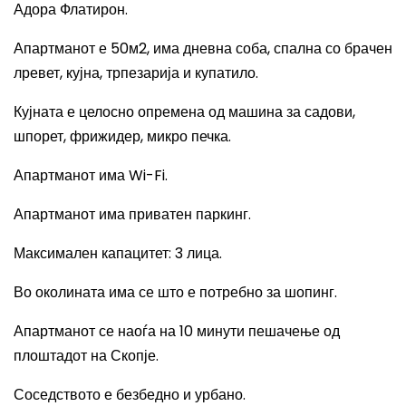
Адора Флатирон.
Апартманот е 50м2, има дневна соба, спална со брачен
лревет, кујна, трпезарија и купатило.
Кујната е целосно опремена од машина за садови,
шпорет, фрижидер, микро печка.
Апартманот има
Wi-Fi.
Апартманот има приватен паркинг.
Максимален капацитет
: 3
лица.
Во околината има се што е потребно за шопинг.
Апартманот се наоѓа на 10 минути пешачење од
плоштадот на Скопје.
Соседството е безбедно и урбано.