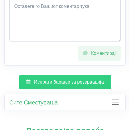
Коментирај
Испрати барање за резервација
Сите Сместувања