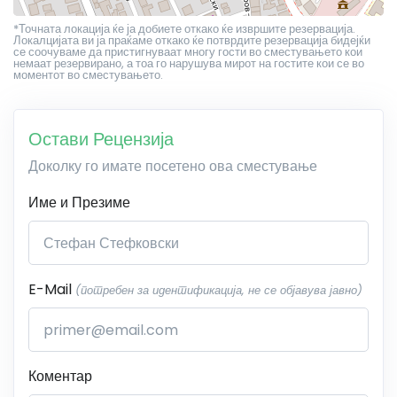
*Точната локација ќе ја добиете откако ќе извршите резервација.
Локалцијата ви ја праќаме откако ќе потврдите резервација бидејќи
се соочуваме да пристигнуваат многу гости во сместувањето кои
немаат резервирано, а тоа го нарушува мирот на гостите кои се во
моментот во сместувањето.
Остави Рецензија
Доколку го имате посетено ова сместување
Име и Презиме
E-Mail
(потребен за идентификација, не се објавува јавно)
Коментар