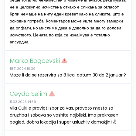
беше тотално ненаместен и имавме впечаток дека куќата
не е целокупно исчистена откако е сликана за огласот.
Крпи немаше на ниту еден кревет како на сликите, што е
основна потреба. Коментаров може уште многу замерки
да опфати, но мислиме дека е доволно за да го долови
искуството. Цената по која се изнајмува е тотално
апсурдна.
Marko Bogoevski
18.11.2024 19:39
Moze li da se rezervira za 8 lica, datum 30 do 2 januari?
Ceyda Selim
11.03.2023 14:59
Vila Cuki e praviot izbor za vas, pravoto mesto za
druzhba i zabava so vashite najbliski. Ima prekrasen
pogled, dobra lokacija i super usluzhliv domakjin! ✌️