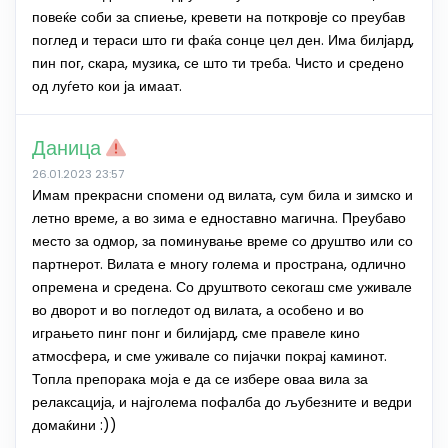
повеќе соби за спиење, кревети на поткровје со преубав
поглед и тераси што ги фаќа сонце цел ден. Има билјард,
пин пог, скара, музика, се што ти треба. Чисто и средено
од луѓето кои ја имаат.
Даница
26.01.2023 23:57
Имам прекрасни спомени од вилата, сум била и зимско и
летно време, а во зима е едноставно магична. Преубаво
место за одмор, за поминување време со друштво или со
партнерот. Вилата е многу голема и пространа, одлично
опремена и средена. Со друштвото секогаш сме уживале
во дворот и во погледот од вилата, а особено и во
играњето пинг понг и билијард, сме правеле кино
атмосфера, и сме уживале со пијачки покрај каминот.
Топла препорака моја е да се избере оваа вила за
релаксација, и најголема пофалба до љубезните и ведри
домаќини :))