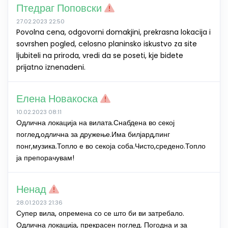
Птедраг Поповски
27.02.2023 22:50
Povolna cena, odgovorni domakjini, prekrasna lokacija i
sovrshen pogled, celosno planinsko iskustvo za site
ljubiteli na priroda, vredi da se poseti, kje bidete
prijatno iznenadeni.
Елена Новакоска
10.02.2023 08:11
Одлична локација на вилата.Снабдена во секој
поглед,одлична за дружење.Има билјард,пинг
понг,музика.Топло е во секоја соба.Чисто,средено.Топло
ја препорачувам!
Ненад
28.01.2023 21:36
Супер вила, опремена со се што би ви затребало.
Одлична локација, прекрасен поглед. Погодна и за