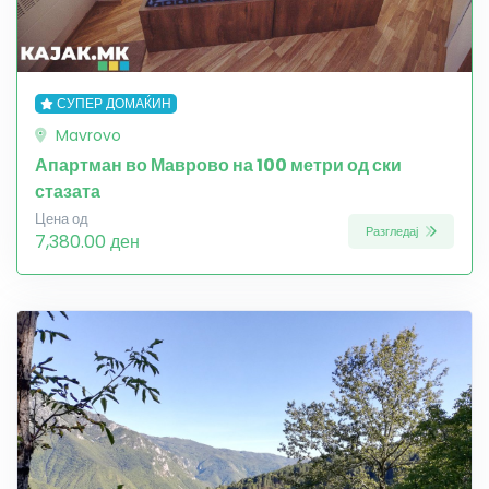
СУПЕР ДОМАЌИН
Mavrovo
Апартман во Маврово на 100 метри од ски
стазата
Цена од
Разгледај
7,380.00 ден