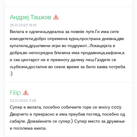
Андреј Ташков
25.01.2023 19:16
Вилата е одлична,идеална за повеќе луѓе.Ги има сите
комодитети,добро опремена кујна,пространа дневна,две
купатила,друштвени игри во подрумот…Локацијата е
добра,во непосредна близина има продавница,кафани,а
и ски центарот не е премногу далеку пеш.Газдите се
љубезни,достапни во секое време за било каква потреба
:)
Filip
23.01.2023 11:28
Супер е вилата, посебно собичките горе се многу cozy.
Дворчето е прекрасно и има преубав поглед, посебно од
сабајле. Домаќините се супер:) Супер место за дружење
и поголема екипа.