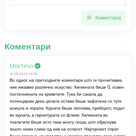
Коментирај
Коментари
Martina
12.08.2024 14:38
Во однос на претходните коментари што ги прочитавме,
ние имавме различно искуство. Хигиената беше 0, освен
постелнината на креветите. Тука би сакала да
потенцирам дека целата остава беше зафатена со туѓи
алишта и чорапи. Кујната беше леплива, приборот, подот
во кујната, а гарнитурата со флеки. Хигиената во
тоалетите беше исто така многу лоша, што објаснува
зошто нема слики од нив на огласот. Најгорниот спрат