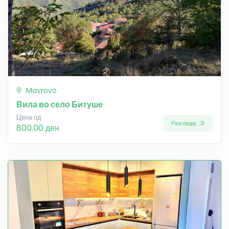
Mavrovo
Вила во село Битуше
Цена од
Разгледај
800.00 ден