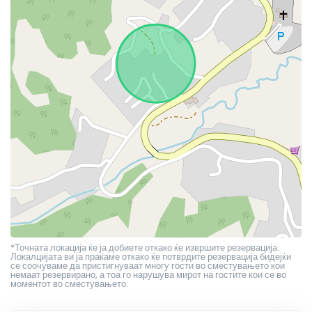
*Точната локација ќе ја добиете откако ќе извршите резервација.
Локалцијата ви ја праќаме откако ќе потврдите резервација бидејќи
се соочуваме да пристигнуваат многу гости во сместувањето кои
немаат резервирано, а тоа го нарушува мирот на гостите кои се во
моментот во сместувањето.