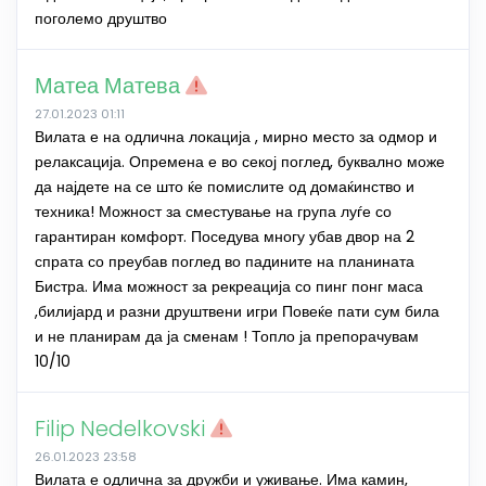
поголемо друштво
Матеа Матева
27.01.2023 01:11
Вилата е на одлична локација , мирно место за одмор и
релаксација. Опремена е во секој поглед, буквално може
да најдете на се што ќе помислите од домаќинство и
техника! Можност за сместување на група луѓе со
гарантиран комфорт. Поседува многу убав двор на 2
спрата со преубав поглед во падините на планината
Бистра. Има можност за рекреација со пинг понг маса
,билијард и разни друштвени игри Повеќе пати сум била
и не планирам да ја сменам ! Топло ја препорачувам
10/10
Filip Nedelkovski
26.01.2023 23:58
Вилата е одлична за дружби и уживање. Има камин,