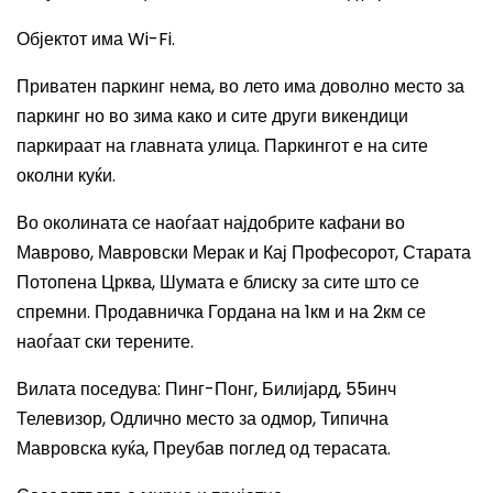
Објектот има
Wi-Fi.
Приватен паркинг нема, во лето има доволно место за
паркинг но во зима како и сите други викендици
паркираат на главната улица. Паркингот е на сите
околни куќи.
Во околината се наоѓаат најдобрите кафани во
Маврово, Мавровски Мерак и Кај Професорот, Старата
Потопена Црква, Шумата е блиску за сите што се
спремни. Продавничка Гордана на 1км и на 2км се
наоѓаат ски терените.
Вилата поседува
: Пинг-Понг, Билијард, 55инч
Телевизор, Одлично место за одмор, Типична
Мавровска куќа, Преубав поглед од терасата.