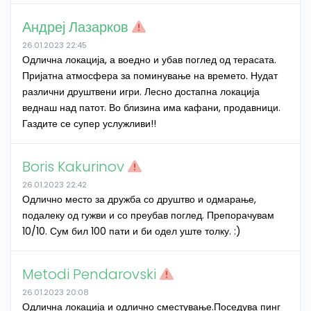
Андреј Лазарков
26.01.2023 22:45
Одлична локација, а воедно и убав поглед од терасата.
Пријатна атмосфера за поминување на времето. Нудат
различни друштвени игри. Лесно достапна локација
веднаш над патот. Во близина има кафани, продавници.
Газдите се супер услужливи!!
Boris Kakurinov
26.01.2023 22:42
Одлично место за дружба со друштво и одмарање,
подалеку од гужви и со преубав поглед. Препорачувам
10/10. Сум бил 100 пати и би одел уште толку. :)
Metodi Pendarovski
26.01.2023 20:08
Одлична локација и одлично сместување.Поседува пинг