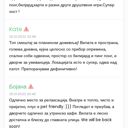
понг,билјард,карти и разни други друштвени игри.Супер
хост !
Kate
25.01.2023 20:49
Топ смештај за планински доживљај! Вилата е пространа,
голема дневна, кујна целосно со прибор опремена,
спални соби одвоени, простор со билијард и пинг понг, и
дворче за уживанција. Локацијата исто е супер, одма над
патот. Препорачувам дефинитивно!
Бојана
25.01.2023 20:40
Одлично место за релаксација. Внатре е топло, чисто и
пријатно, плус е pet friendly :))) Погледот е преубав, а
дворчето одлично за утринско кафе. Вилата е лесно
достапна и блиску до главната улица. We will be back
soon!