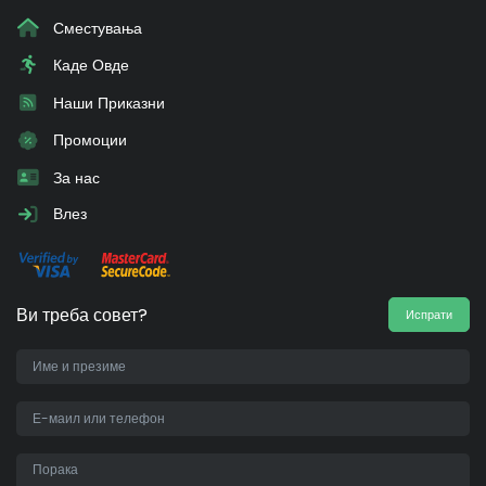
Сместувања
Каде Овде
Наши Приказни
Промоции
За нас
Влез
Ви треба совет?
Испрати