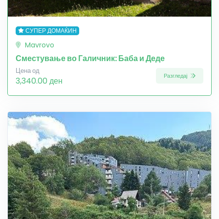
СУПЕР ДОМАЌИН
Mavrovo
Сместување во Галичник: Баба и Деде
Цена од
Разгледај
3,340.00 ден