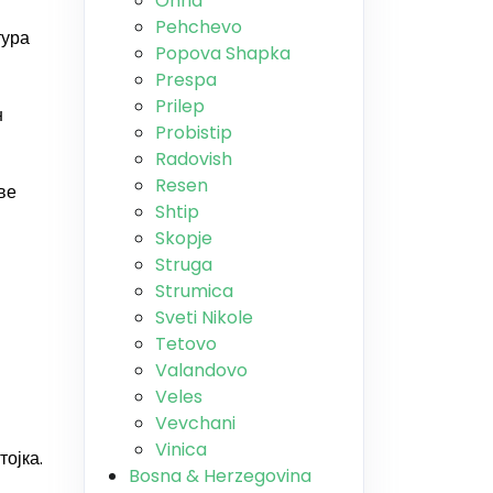
Ohrid
Pehchevo
тура
Popova Shapka
Prespa
Prilep
н
Probistip
Radovish
Resen
ве
Shtip
Skopje
Struga
Strumica
Sveti Nikole
Tetovo
Valandovo
Veles
Vevchani
Vinica
ојка.
Bosna & Herzegovina