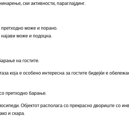
инарење, ски активности, параглајдинг.
и претходно може и порано
.
и најави може и подоцна.
арање на гостите.
за која е особено интересна за гостите бидејќи е обележа
со претходно барање.
лосипеди. Објектот располага со прекрасно двориште со ин
ако и скара.