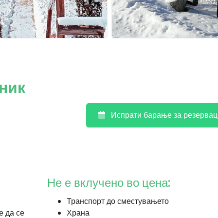
ник
Испрати барање за резервац
Не е вклучено во цена:
Транспорт до сместувањето
е да се
Храна