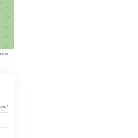
ќи се
вно)