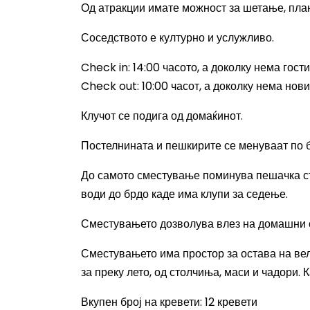
Од атракции имате можност за шетање, план
Соседството е културно и услужливо.
Check in: 14:00
часото, а доколку нема гост
Check out: 10:00
часот, а доколку нема нов
Клучот се подига од домаќинот.
Постелнината и пешкирите се менуваат по б
До самото сместување поминува пешачка ста
води до брдо каде има клупи за седење.
Сместувањето дозволува влез на домашни 
Сместувањето има простор за остава на ве
за преку лето, од столчиња, маси и чадори. К
Вкупен број на кревети
: 12
кревети