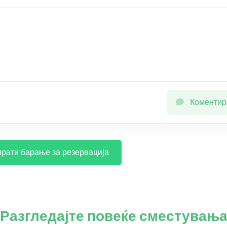
Коментир
рати барање за резервација
Разгледајте повеќе сместувањ