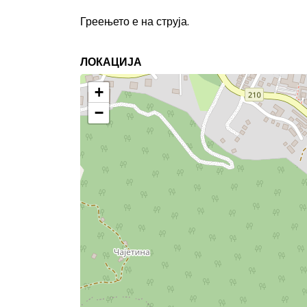
Греењето е на струја.
ЛОКАЦИЈА
+
−