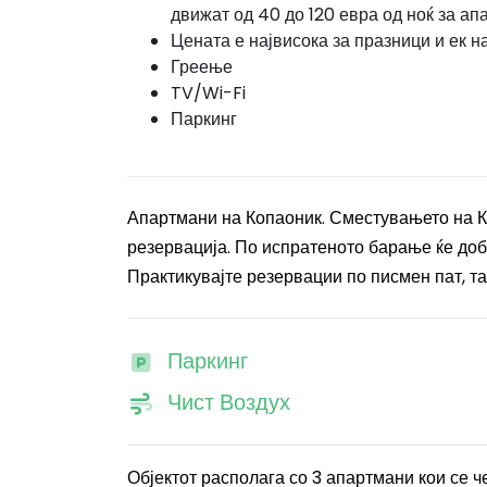
движат од 40 до 120 евра од ноќ за ап
Цената е највисока за празници и ек н
Греење
TV/Wi-Fi
Паркинг
Апартмани на Копаоник. Сместувањето на К
резервација. По испратеното барање ќе доби
Практикувајте резервации по писмен пат, та
Паркинг
Чист Воздух
Објектот располага со 3 апартмани кои се ч