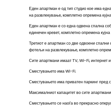
Еден апартман е од тип студио кое има едн
на развлекување, комплетно опремена кујна
Еден апартман е со една одвена спална соб
единечен кревет, комплетно опремена кујна 
Третиот е апартман со две одвоени спални с
фотељи на развлекување, комплетно опремен
Сите апартмани имаат
TV, Wi-Fi,
интернет и
Сместувањето има
Wi-Fi.
Сместувањето има приватен паркинг пред с
Максималниот капацитет во сите апартмани е
Сместувањето се наоѓа во прекрасно опкруж