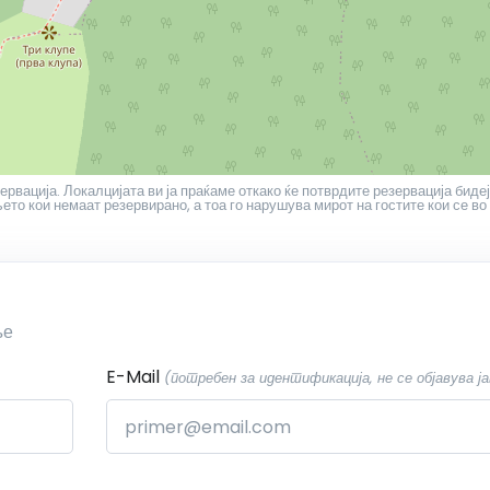
ервација. Локалцијата ви ја праќаме откако ќе потврдите резервација бидеј
то кои немаат резервирано, а тоа го нарушува мирот на гостите кои се во
ње
E-Mail
(потребен за идентификација, не се објавува ја