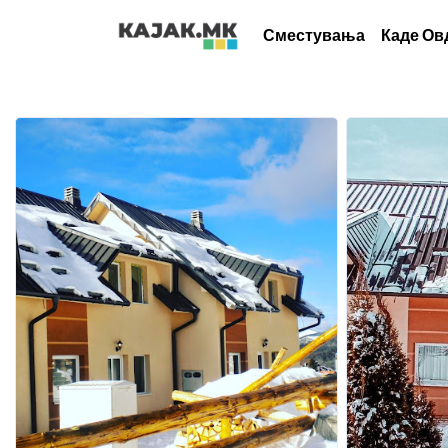
Сместувања
Каде Ов