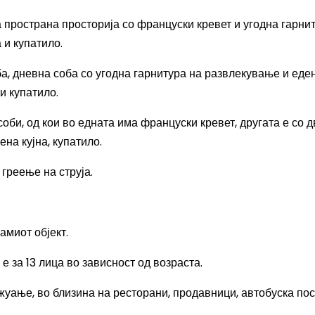
а пространа просторија со француски кревет и угодна гарни
 и купатило.
а, дневна соба со угодна гарнитура на развлекување и еде
и купатило.
оби, од кои во едната има француски кревет, другата е со д
а кујна, купатило.
 греење на струја.
амиот објект.
 за 13 лица во зависност од возраста.
уање, во близина на ресторани, продавници, автобуска пост