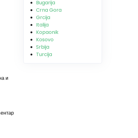
Bugarija
Crna Gora
Grcija
Italija
Kopaonik
Kosovo
Srbija
Turcija
на и
вентар