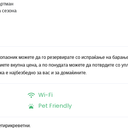
артман
а сезона
опаоник можете да го резервирате со испраќање на барање
ете вкупна цена, а по понудата можете да потврдите со упл
ка е најбезбедно за вас и за домаќините.
Wi-Fi
Pet Friendly
етирикреветни.