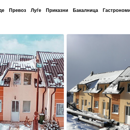
де
Превоз
Луѓе
Приказни
Бакалница
Гастрономи