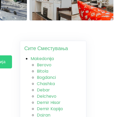
Сите Сместувања
Makedonija
ија
Berovo
Bitola
Bogdanci
Chashka
Debar
Delchevo
Demir Hisar
Demir Kapija
Dojran