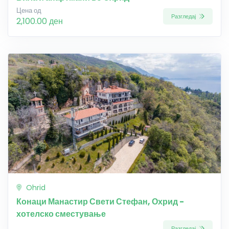
Цена од
Разгледај
2,100.00 ден
Ohrid
Конаци Манастир Свети Стефан, Охрид -
хотелско сместување
Разгледај