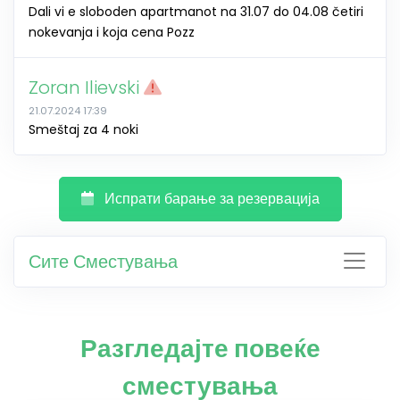
Dali vi e sloboden apartmanot na 31.07 do 04.08 četiri
nokevanja i koja cena Pozz
Zoran Ilievski
21.07.2024 17:39
Smeštaj za 4 noki
Испрати барање за резервација
Сите Сместувања
Разгледајте повеќе
сместувања