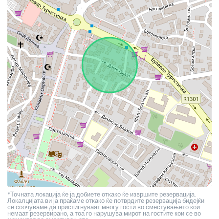
*Точната локација ќе ја добиете откако ќе извршите резервација.
Локалцијата ви ја праќаме откако ќе потврдите резервација бидејќи
се соочуваме да пристигнуваат многу гости во сместувањето кои
немаат резервирано, а тоа го нарушува мирот на гостите кои се во