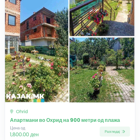
Ohrid
Апартмани во Охрид на 900 метри од плажа
Цена од
Разгледај
1,800.00 ден