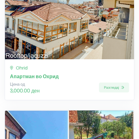
Ohrid
Апартман во Охрид
Цена од
Разгледај
3,000.00 ден