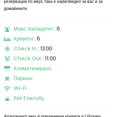
резервации по мејл, така е најбезбедно за вас и за
домаќините.
Макс. Капацитет
: 6
Кревети
: 6
Check In
: 13:00
Check Out
: 11:00
Климатизирано
Паркинг
Wi-Fi
Pet Friendly
Апартманот има 4 поединечни кревети и 1 брачен