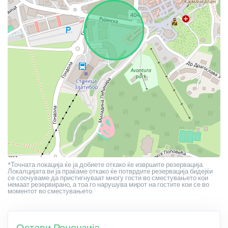
*Точната локација ќе ја добиете откако ќе извршите резервација.
Локалцијата ви ја праќаме откако ќе потврдите резервација бидејќи
се соочуваме да пристигнуваат многу гости во сместувањето кои
немаат резервирано, а тоа го нарушува мирот на гостите кои се во
моментот во сместувањето.