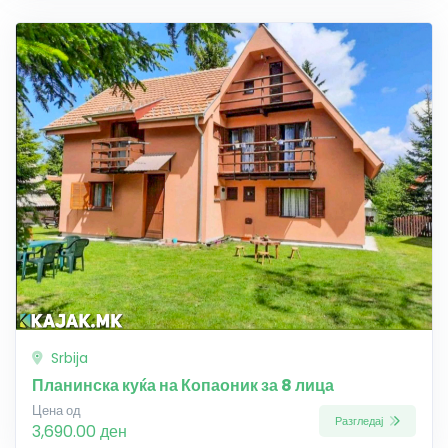
Srbija
Планинска куќа на Копаоник за 8 лица
Цена од
Разгледај
3,690.00 ден