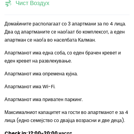
Чист Воздух
Домаќините располагаат со 3 апартмани за по 4 лица.
Два од апартманите се наоѓаат бо комплексот
,
а еден
апартман се наоѓа во населбата Калман.
Апартманот има една соба, со еден брачен кревет и
еден кревет на развлекување.
Апартманот има опремена кујна.
Апартманот има
Wi-Fi.
Апартманот има приватен паркинг.
Максималниот капацитет на гости во апартманот е за 4
лица (едно семејство со двајца возрасни и две деца).
Check in: 12:00-20:00
часот