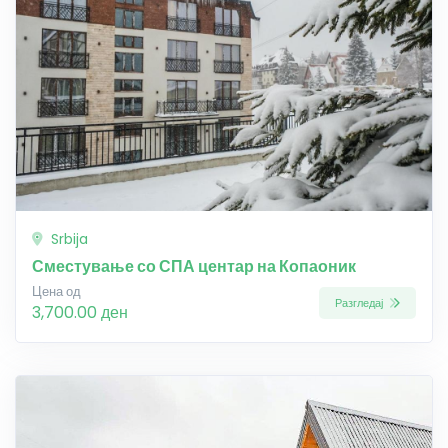
Srbija
Сместување со СПА центар на Копаоник
Цена од
Разгледај
3,700.00 ден