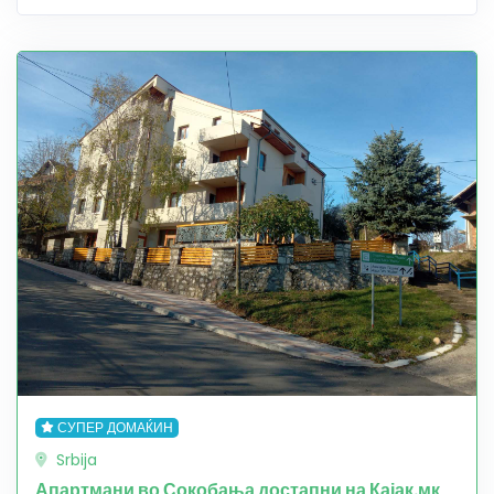
СУПЕР ДОМАЌИН
Srbija
Апартмани во Сокобања достапни на Кајак.мк