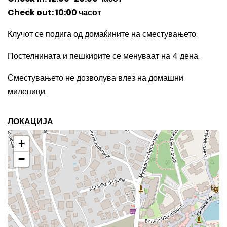
Check out: 10:00
часот
Клучот се подига од домаќините на сместувањето.
Постелнината и пешкирите се менуваат на 4 дена.
Сместувањето не дозволува влез на домашни
миленици.
ЛОКАЦИЈА
+
−