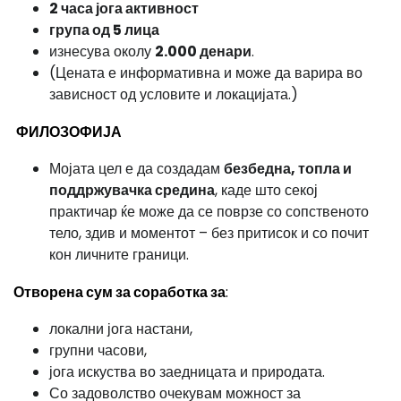
2 часа јога активност
група од 5 лица
изнесува околу
2.000 денари
.
(Цената е информативна и може да варира во
зависност од условите и локацијата.)
ФИЛОЗОФИЈА
Мојата цел е да создадам
безбедна, топла и
поддржувачка средина
, каде што секој
практичар ќе може да се поврзе со сопственото
тело, здив и моментот – без притисок и со почит
кон личните граници.
Отворена сум за соработка
за
:
локални јога настани,
групни часови,
јога искуства во заедницата и природата.
Со задоволство очекувам можност за