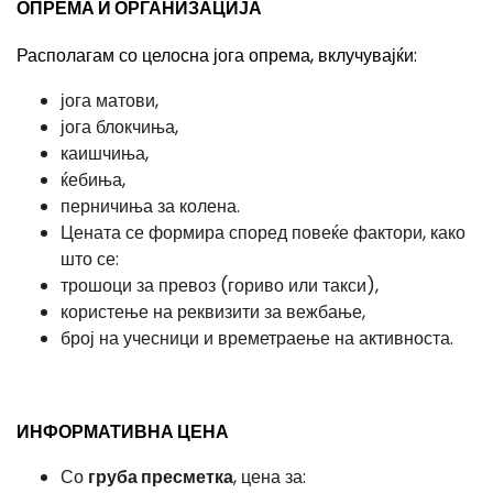
ОПРЕМА И ОРГАНИЗАЦИЈА
Располагам со целосна јога опрема, вклучувајќи:
јога матови,
јога блокчиња,
каишчиња,
ќебиња,
перничиња за колена.
Цената се формира според повеќе фактори, како
што се:
трошоци за превоз (гориво или такси),
користење на реквизити за вежбање,
број на учесници и времетраење на активноста.
ИНФОРМАТИВНА ЦЕНА
Со
груба пресметка
, цена за: