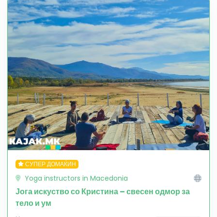
СУПЕР ДОМАЌИН
Yoga instructors in Macedonia
Јога искуство со Кристина – свесен одмор за
тело и ум