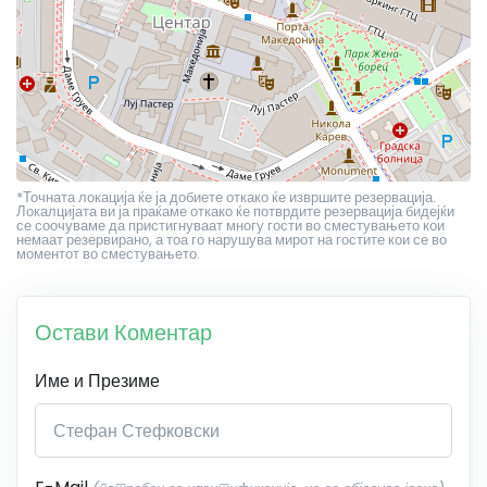
*Точната локација ќе ја добиете откако ќе извршите резервација.
Локалцијата ви ја праќаме откако ќе потврдите резервација бидејќи
се соочуваме да пристигнуваат многу гости во сместувањето кои
немаат резервирано, а тоа го нарушува мирот на гостите кои се во
моментот во сместувањето.
Остави Коментар
Име и Презиме