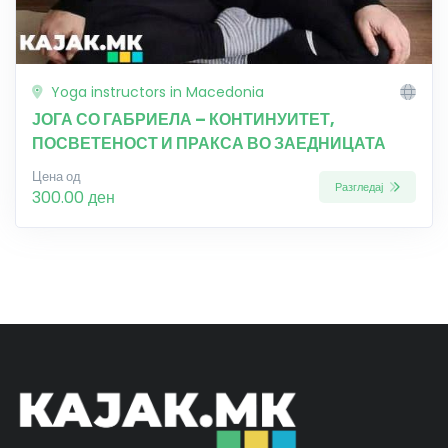
Yoga instructors in Macedonia
ЈОГА СО ГАБРИЕЛА – КОНТИНУИТЕТ,
ПОСВЕТЕНОСТ И ПРАКСА ВО ЗАЕДНИЦАТА
Цена од
Разгледај
300.00 ден