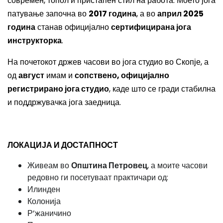
современ, топол и пристапен стил на работа. Моето јога
патување започна во
2017 година
, а во
април 2025
година
станав официјално
сертифицирана јога
инструкторка
.
На почетокот држев часови во јога студио во Скопје, а
од
август
имам и
сопствено, официјално
регистрирано јога студио
, каде што се гради стабилна
и поддржувачка јога заедница.
ЛОКАЦИЈА И ДОСТАПНОСТ
Живеам во
Општина Петровец
, а моите часови
редовно ги посетуваат практичари од:
Илинден
Колонија
Р’жаничино