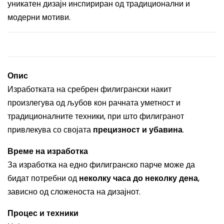
уникатен дизајн инспириран од традиционални и
модерни мотиви.
Опис
Изработката на сребрен филигрански накит
произлегува од љубов кон рачната уметност и
традиционалните техники, при што филигранот
привлекува со својата
прецизност и убавина
.
Време на изработка
За изработка на едно филигранско парче може да
бидат потребни од
неколку часа до неколку дена
,
зависно од сложеноста на дизајнот.
Процес и техники