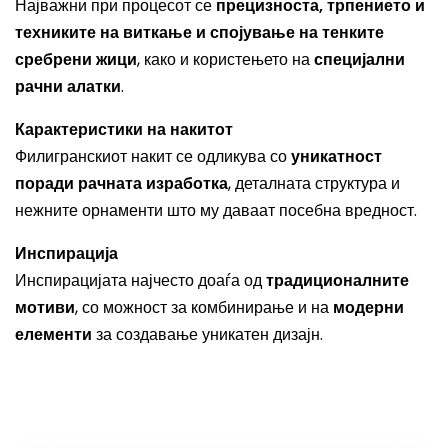
Најважни при процесот се
прецизноста, трпението и
техниките на виткање и спојување на тенките
сребрени жици
, како и користењето на
специјални
рачни алатки
.
Карактеристики на накитот
Филигранскиот накит се одликува со
уникатност
поради рачната изработка
, деталната структура и
нежните орнаменти што му даваат посебна вредност.
Инспирација
Инспирацијата најчесто доаѓа од
традиционалните
мотиви
, со можност за комбинирање и на
модерни
елементи
за создавање уникатен дизајн.