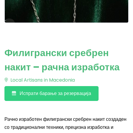
Филигрански сребрен
накит – рачна изработка
Local Artisans in Macedonia
Испрати барање за резервација
Рачно изработен филигрански сребрен накит создаден
со традиционални техники, прецизна изработка и