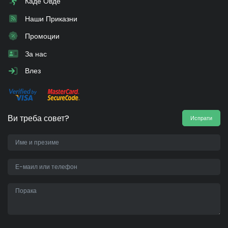
Каде Овде
Наши Приказни
Промоции
За нас
Влез
Ви треба совет?
Испрати