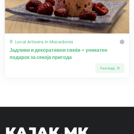
Local Artisans in Macedonia
Јадливи и декоративни свеќи – уникатен
подарок за секоја пригода
Разгледај