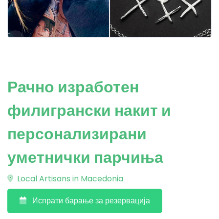
Рачно изработен
филигрански накит и
персонализирани
уметнички парчиња
Local Artisans in Macedonia
Испрати барање за резервација