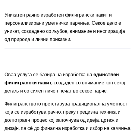
Уникатен рачно изработен филигрански накит и
персонализирани уметнички парчиња. Секое дело е
уникат, создадено со љубов, внимание и инспирација
од природа и лични приказни.
Оваа услуга се базира на изработка на
единствен
филигрански накит
, создаден со внимание кон секој
детаљ и со силен личен печат во секое парче.
Филигранството претставува традиционална уметност
која се изработува рачно, преку прецизна техника и
долготраен процес кој започнува од идеја, цртеж и
дизајн, па сè до финална изработка и избор на камчиња