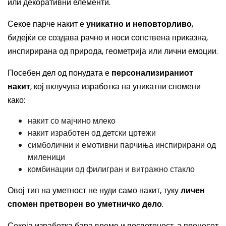
или декоративни елементи.
Секое парче накит е
уникатно и неповторливо
,
бидејќи се создава рачно и носи сопствена приказна,
инспирирана од природа, геометрија или лични емоции.
Посебен дел од понудата е
персонализираниот
накит
, кој вклучува изработка на уникатни спомени
како:
накит со мајчино млеко
накит изработен од детски цртежи
симболични и емотивни парчиња инспирирани од
миленици
комбинации од филигран и витражно стакло
Овој тип на уметност не нуди само накит, туку
личен
спомен претворен во уметничко дело
.
Секоја изработка бара време и посветеност, а процесот