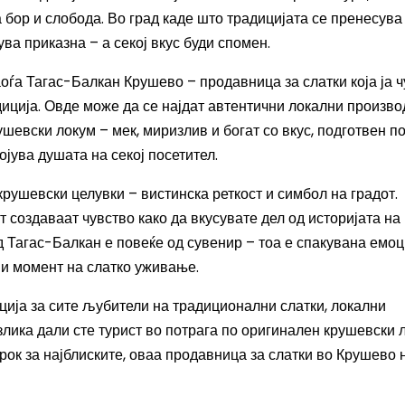
 бор и слобода. Во град каде што традицијата се пренесува
ува приказна – а секој вкус буди спомен.
оѓа Тагас-Балкан Крушево – продавница за слатки која ја ч
диција. Овде може да се најдат автентични локални произво
ушевски локум – мек, миризлив и богат со вкус, подготвен п
ојува душата на секој посетител.
рушевски целувки – вистинска реткост и симбол на градот.
 создаваат чувство како да вкусувате дел од историјата на
д Тагас-Балкан е повеќе од сувенир – тоа е спакувана емоц
 и момент на слатко уживање.
ија за сите љубители на традиционални слатки, локални
злика дали сте турист во потрага по оригинален крушевски 
рок за најблиските, оваа продавница за слатки во Крушево 