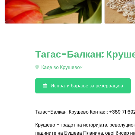
Тагас-Балкан: Круш
Каде во Крушево?
Испрати барање за резервација
Тагас-Балкан: Крушево Контакт: +389 71 69
Крушево – градот на историјата, револуцио
падините на Бушева Планина, овој бисер на