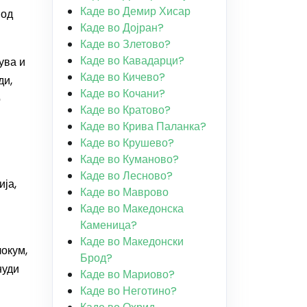
Каде во Демир Хисар
 од
Каде во Дојран?
Каде во Злетово?
Каде во Кавадарци?
ува и
Каде во Кичево?
ди,
Каде во Кочани?
о
Каде во Кратово?
Каде во Крива Паланка?
Каде во Крушево?
Каде во Куманово?
Каде во Лесново?
ија,
Каде во Маврово
Каде во Македонска
Каменица?
Каде во Македонски
локум,
Брод?
нуди
Каде во Мариово?
Каде во Неготино?