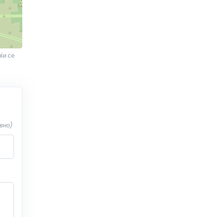
ќи се
вно)