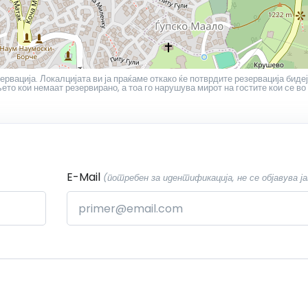
ервација. Локалцијата ви ја праќаме откако ќе потврдите резервација бидеј
то кои немаат резервирано, а тоа го нарушува мирот на гостите кои се во
E-Mail
(потребен за идентификација, не се објавува ја