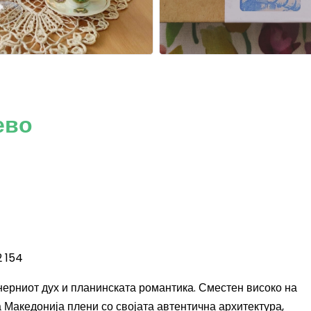
ево
2 154
нерниот дух и планинската романтика. Сместен високо на
 Македонија плени со својата автентична архитектура,