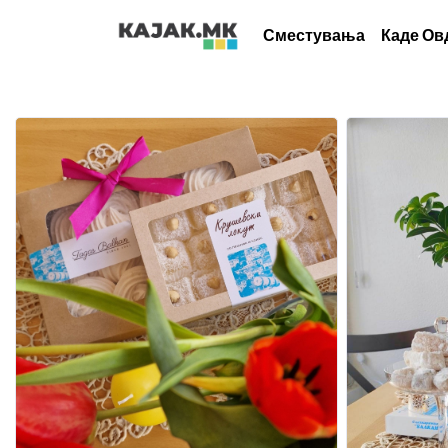
Сместувања
Каде Ов