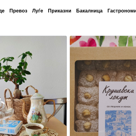
де
Превоз
Луѓе
Приказни
Бакалница
Гастрономи