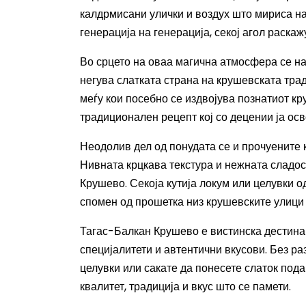
калдрмисани улички и воздух што мириса на
генерација на генерација, секој агол раскаж
Во срцето на оваа магична атмосфера се на
негува слатката страна на крушевската тра
меѓу кои посебно се издвојува познатиот кр
традиционален рецепт кој со децении ја осв
Неодолив дел од понудата се и прочуените к
Нивната крцкава текстура и нежната сладост
Крушево. Секоја кутија локум или целувки о
спомен од прошетка низ крушевските улици
Тагас-Балкан Крушево е вистинска дестинац
специјалитети и автентични вкусови. Без ра
целувки или сакате да понесете слаток пода
квалитет, традиција и вкус што се памети.