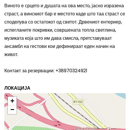
Виното е срцето и душата на ова место, јасно изразена
страст, а винскиот бар е местото каде што таа страст се
споделува со остатокот од светот. Дрвениот ентериер,
испегланите покривки, совршената топла светлина,
музиката која што им дава смисла, претставуваат
ансамбл на гестови кои дефинираат еден начин на
живот.
Контакт за резервации: +38970324921
ЛОКАЦИЈА
+
−