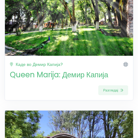
Каде во Демир Капија?
Queen Marija: Демир Капија
Разгледај