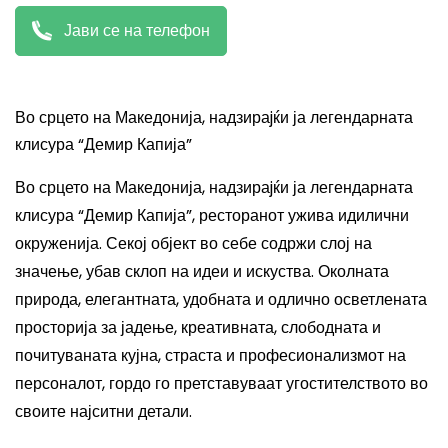
Јави се на телефон
Во срцето на Македонија, надзираjќи ја легендарната
клисура “Демир Капија”
Во срцето на Македонија, надзираjќи ја легендарната
клисура “Демир Капија”, ресторанот ужива идилични
окруженија. Секој објект во себе содржи слој на
значење, убав склоп на идеи и искуства. Околната
природа, елегантната, удобната и одлично осветлената
просторија за јадење, креативната, слободната и
почитуваната кујна, страста и професионализмот на
персоналот, гордо го претставуваат угостителството во
своите најситни детали.