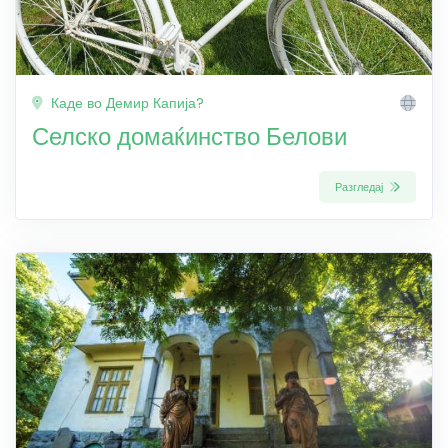
Каде во Демир Капија?
Селско домаќинство Белови
Разгледај