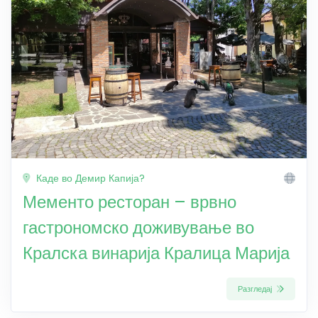
Каде во Демир Капија?
Мементо ресторан – врвно
гастрономско доживување во
Кралска винарија Кралица Марија
Разгледај