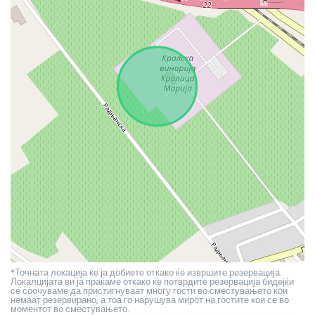
*Точната локација ќе ја добиете откако ќе извршите резервација.
Локалцијата ви ја праќаме откако ќе потврдите резервација бидејќи
се соочуваме да пристигнуваат многу гости во сместувањето кои
немаат резервирано, а тоа го нарушува мирот на гостите кои се во
моментот во сместувањето.