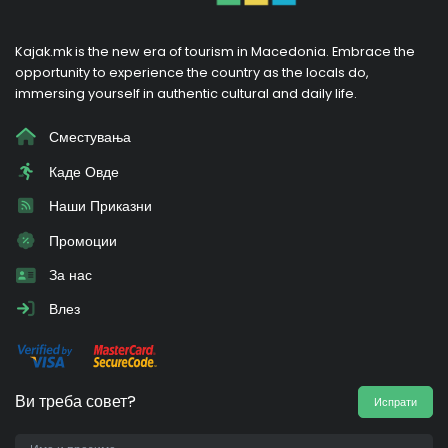
Kajak.mk is the new era of tourism in Macedonia. Embrace the
opportunity to experience the country as the locals do,
immersing yourself in authentic cultural and daily life.
Сместувања
Каде Овде
Наши Приказни
Промоции
За нас
Влез
Ви треба совет?
Испрати