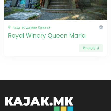
Каде во Демир Капија?
Royal Winery Queen Maria
Разгледај