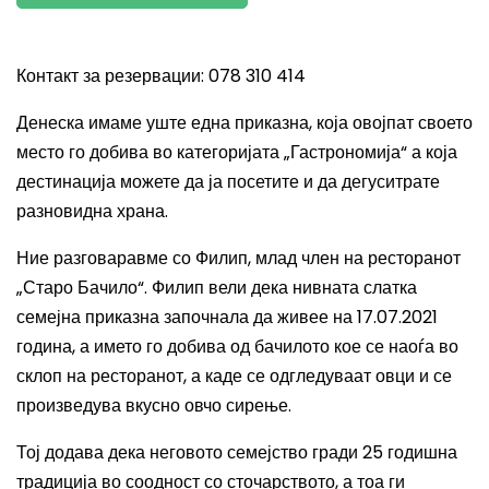
Контакт за резервации: 078 310 414
Денеска имаме уште една приказна, која овојпат своето
место го добива во категоријата „Гастрономија“ а која
дестинација можете да ја посетите и да дегуситрате
разновидна храна.
Ние разговаравме со Филип, млад член на ресторанот
„Старо Бачило“. Филип вели дека нивната слатка
семејна приказна започнала да живее на 17.07.2021
година, а името го добива од бачилото кое се наоѓа во
склоп на ресторанот, а каде се одгледуваат овци и се
произведува вкусно овчо сирење.
Тој додава дека неговото семејство гради 25 годишна
традиција во соодност со сточарството, а тоа ги