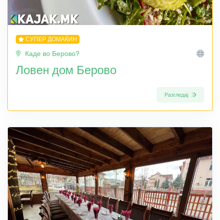
СУПЕР ДОМАЌИН
Каде во Берово?
Ловен дом Берово
Разгледај