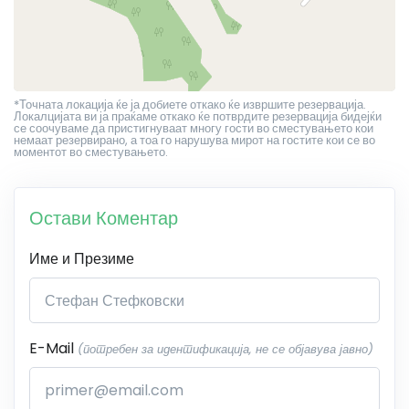
*Точната локација ќе ја добиете откако ќе извршите резервација.
Локалцијата ви ја праќаме откако ќе потврдите резервација бидејќи
се соочуваме да пристигнуваат многу гости во сместувањето кои
немаат резервирано, а тоа го нарушува мирот на гостите кои се во
моментот во сместувањето.
Остави Коментар
Име и Презиме
E-Mail
(потребен за идентификација, не се објавува јавно)