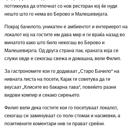
поттикнува да отпочнат со нов ресторан кој ќе нуди
нешто што го нема во Берово и Малешевијата.
Покрај бачилото, уникатен е амбиентот и ентериерот на
локалот кој на гостите им дава мир и ги враќа назад во
минатото како што било некогаш во Берово и
Малешевијата. Од друга страна пак, храната која се
служи овде е секогаш свежа и домашна, вели Филип.
За гастрономите кои го додаваат „Старо Бачило“ на
нивната листа на посети, Кајак ги советува да ги
вкусаат „Клисите во бакарна тава“, повеќето разни
видови компир и секако сирењето.
Филип вели дека гостите кои го посетуваат локалот,
секогаш си заминуваат со полн стомак и насмевки, а
позитивните коментари нив ги прават среќни.