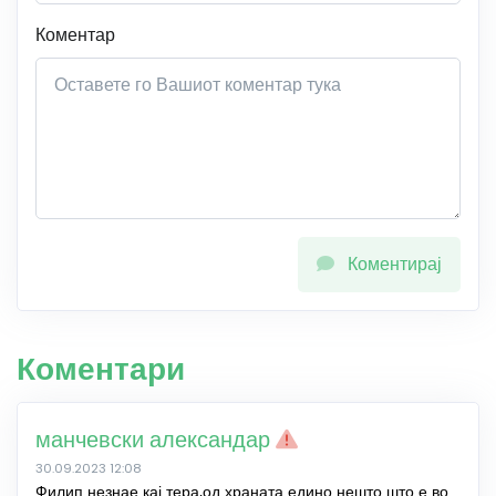
Коментар
Коментирај
Коментари
манчевски александар
30.09.2023 12:08
Филип незнае кај тера,од храната едино нешто што е во