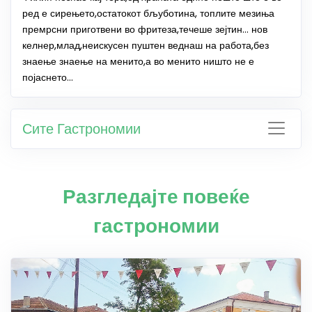
ред е сирењето,остатокот бљуботина, топлите мезиња
премрсни приготвени во фритеза,течеше зејтин… нов
келнер,млад,неискусен пуштен веднаш на работа,без
знаење знаење на менито,а во менито ништо не е
појаснето…
Сите Гастрономии
Разгледајте повеќе
гастрономии