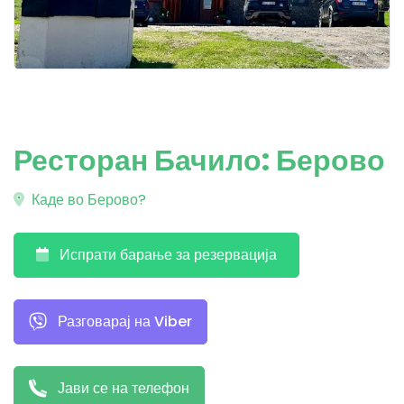
Ресторан Бачило: Берово
Каде во Берово?
Испрати барање за резервација
Разговарај на Viber
Јави се на телефон