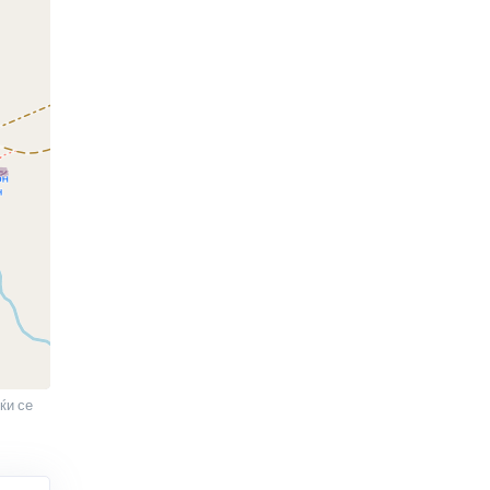
ќи се