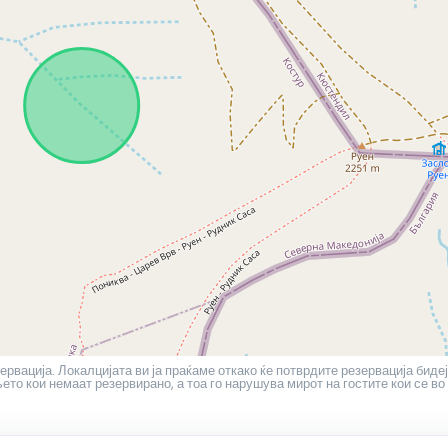
ервација. Локалцијата ви ја праќаме откако ќе потврдите резервација бидеј
то кои немаат резервирано, а тоа го нарушува мирот на гостите кои се во