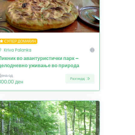
СУПЕР ДОМАЌИН
Kriva Palanka
Пикник во авантуристички парк –
целодневно уживање во природа
Цена од
Разгледај
300.00 ден