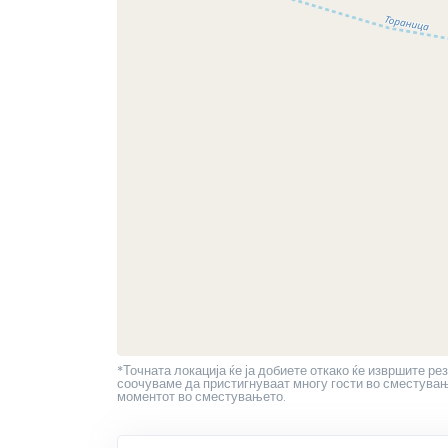
*Точната локација ќе ја добиете откако ќе извршите рез
соочуваме да пристигнуваат многу гости во сместување
моментот во сместувањето.