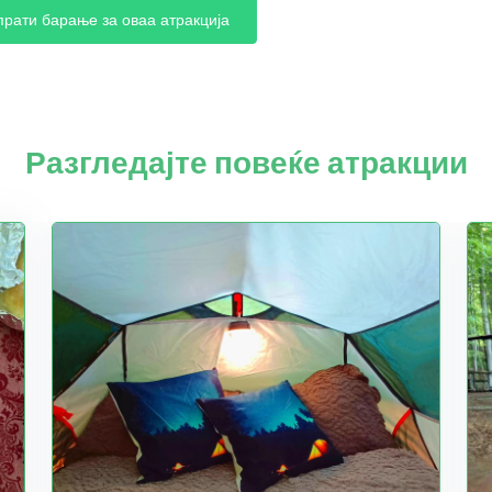
прати барање за оваа атракција
Разгледајте повеќе атракции