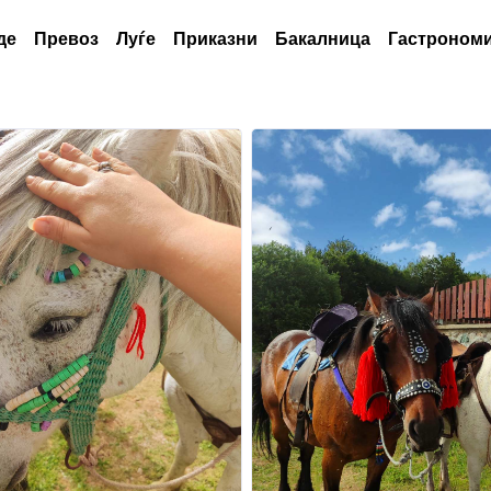
де
Превоз
Луѓе
Приказни
Бакалница
Гастрономи