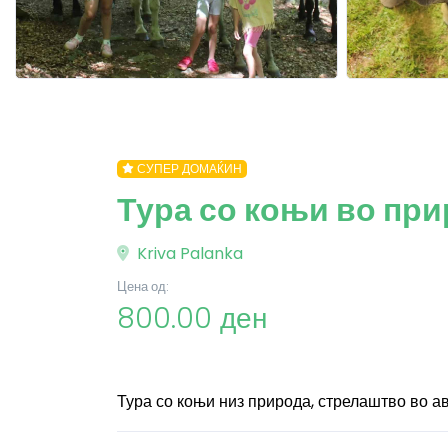
СУПЕР ДОМАЌИН
Тура со коњи во пр
Kriva Palanka
Цена од:
800.00 ден
Тура со коњи низ природа, стрелаштво во ав