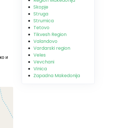
Region Makedonija
Skopje
Struga
Strumica
Tetovo
Tikvesh Region
Valandovo
Vardarski region
Veles
ко и
Vevchani
Vinica
Zapadna Makedonija