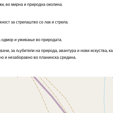
и, во мирна и природна околина.
ност за стрелаштво со лак и стрела.
а одмор и уживање во природата.
вачи, за љубители на природа, авантура и нови искуства, ка
чно и незаборавно во планинска средина.