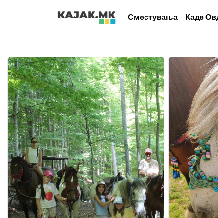
Сместувања
Каде Ов