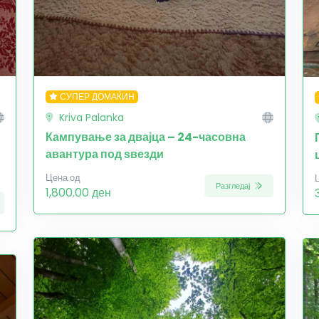
СУПЕР ДОМАЌИН
Kriva Palanka
Кампување за двајца – 24-часовна
авантура под ѕвезди
Цена од
Разгледај
1,800.00 ден