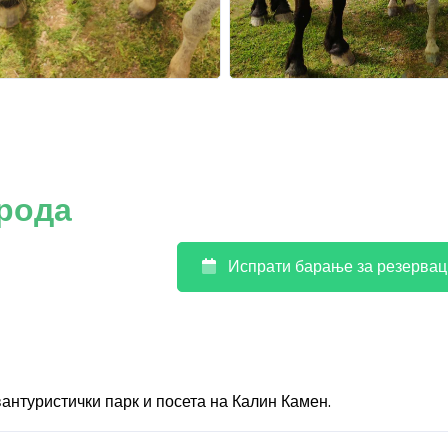
ирода
Испрати барање за резервац
антуристички парк и посета на Калин Камен.