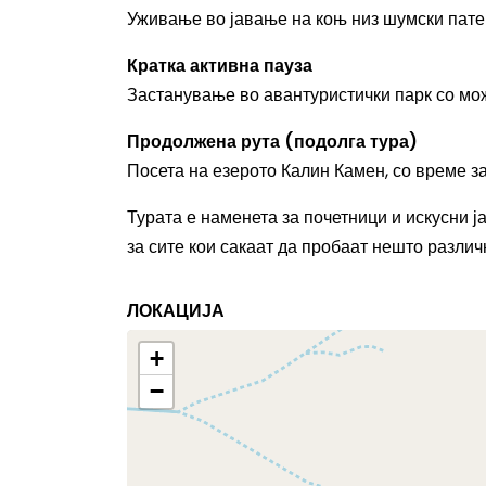
Уживање во јавање на коњ низ шумски патек
Кратка активна пауза
Застанување во авантуристички парк со мож
Продолжена рута (подолга тура)
Посета на езерото Калин Камен, со време з
Турата е наменета за почетници и искусни ја
за сите кои сакаат да пробаат нешто разли
ЛОКАЦИЈА
+
−