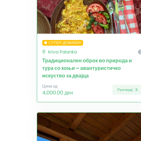
СУПЕР ДОМАЌИН
Kriva Palanka
Традиционален оброк во природа и
тура со коњи – авантуристичко
искуство за двајца
Цена од
Разгледај
4,000.00 ден