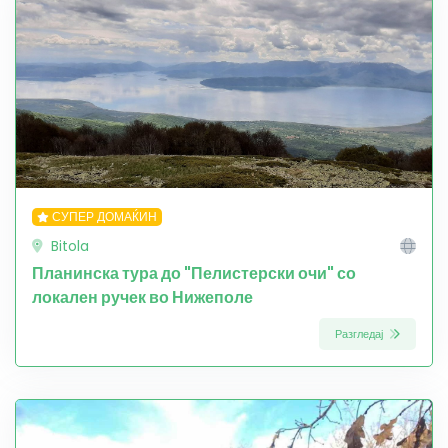
СУПЕР ДОМАЌИН
Bitola
Планинска тура до "Пелистерски очи" со
локален ручек во Нижеполе
Разгледај