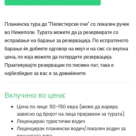
Планинска тура до "Пелистерски очи" со локален ручек
во Нижеполе. Турата можете да ја резервирате со
испраќање на барање за резервација. По испратеното
барање ќе добиете одговор на мејл и на смс со вкупна
цена, по која можете да потврдите резервација.
Практикувајте резервации по писмен пат, така е
најбезбедно за вас и за домаќините.
Вклучено во цена:
Цена по лице: 50-150 евра (може да варира
зависно од бројот на лица пријавени за турата)
Лиценциран туристички водич
Лиценциран планински водич/локален водич за
пешачката тура