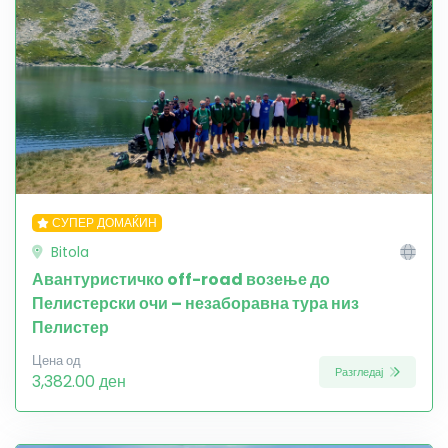
СУПЕР ДОМАЌИН
Bitola
Авантуристичко off-road возење до
Пелистерски очи – незаборавна тура низ
Пелистер
Цена од
Разгледај
3,382.00 ден