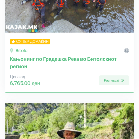
СУПЕР ДОМАЌИН
Bitola
Кањонинг по Градешка Река во Битолскиот
регион
Цена од
Разгледај
6,765.00 ден