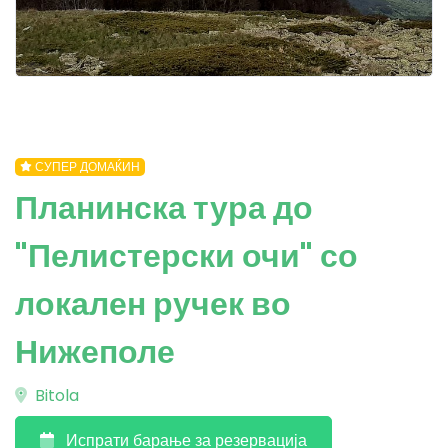
СУПЕР ДОМАЌИН
Планинска тура до
"Пелистерски очи" со
локален ручек во
Нижеполе
Bitola
Испрати барање за резервација