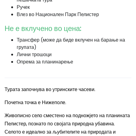
Ручек
Влез во Национален Парк Пелистер
Не е вклучено во цена:
Трансфер (може да биде вклучен на барање на
групата)
Лични трошоци
Опрема за планинарење
Турата започнува во утринските часеви.
Почетна точка е Нижеполе.
Живописно село сместено на подножјето на планината
Пелистер, познато по својата природна убавина.
Селото е идеално за љубителите на природата и