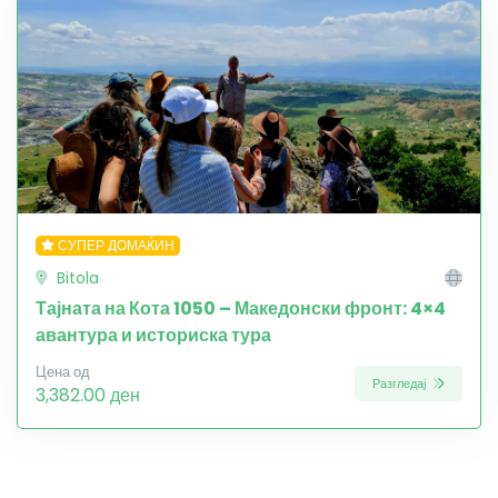
СУПЕР ДОМАЌИН
Bitola
Тајната на Кота 1050 – Македонски фронт: 4×4
авантура и историска тура
Цена од
Разгледај
3,382.00 ден