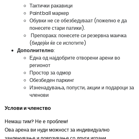
Тактички ракавици
Paintball маркер
Обувки не се обезбедуваат (пожелно е да
понесете стари патики).
Препорака: понесете си резервна маичка
(бидејќи ќе се испотите)
Дополнително
:
Една од најдобрите отворени арени во
регионот
Простор за одмор
Обезбеден паркинг
Изненадувања, попусти, акции и подароци за
членови
Услови и членство
Немаш тим? Не е проблем!
Ова арена ви нуди можност за индивидуално
зачленување и поврзување со други играчи.