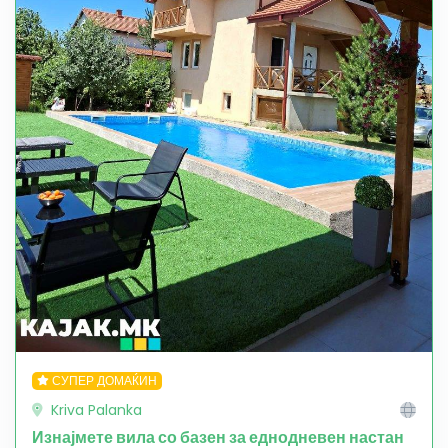
СУПЕР ДОМАЌИН
Kriva Palanka
Изнајмете вила со базен за еднодневен настан