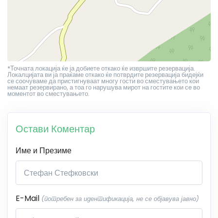
*Точната локација ќе ја добиете откако ќе извршите резервација.
Локалцијата ви ја праќаме откако ќе потврдите резервација бидејќи
се соочуваме да пристигнуваат многу гости во сместувањето кои
немаат резервирано, а тоа го нарушува мирот на гостите кои се во
моментот во сместувањето.
Остави Коментар
Име и Презиме
E-Mail
(потребен за идентификација, не се објавува јавно)