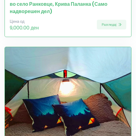
во село Ранковце, Крива Паланка (Само
надворешен дел)
Цена од
Разгледај
9,000.00 ден