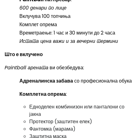
600 денари по лице
Вклучува 100 топчиња
Комплет опрема
Времетраење: 1 час и 30 минути до 2 часа
Истата цена важи и за вечерни термини
Што е вклучено
Paintball арената
ви обезбедува:
Адреналинска забава
со професионална обука
Комплетна опрема
:
Едноделен комбинизон или панталони со
јакна
Протектор (заштитен елек)
Фантомка (марама)
Заштитна маска