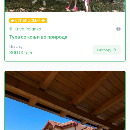
СУПЕР ДОМАЌИН
Kriva Palanka
Тура со коњи во природа
Цена од
Разгледај
800.00 ден