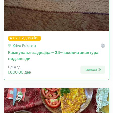
СУПЕР ДОМАЌИН
Kriva Palanka
Кампување за двајца – 24-часовна авантура
под ѕвезди
Цена од
Разгледај
1,800.00 ден