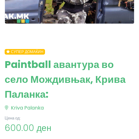
СУПЕР ДОМАЌИН
Paintball авантура во
село Мождивњак, Крива
Паланка:
Kriva Palanka
Цена од:
600.00 ден