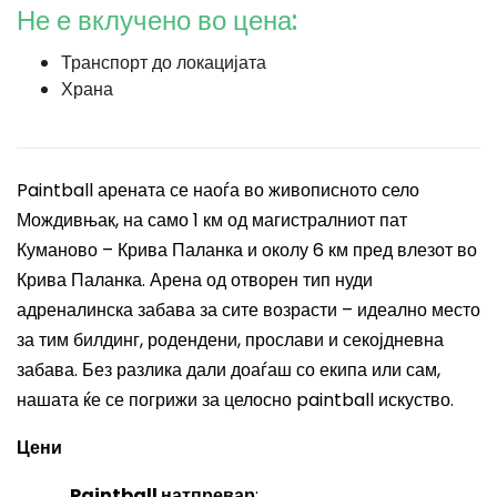
Не е вклучено во цена:
Транспорт до локацијата
Храна
Paintball арената се наоѓа во живописното село
Мождивњак, на само 1 км од магистралниот пат
Куманово – Крива Паланка и околу 6 км пред влезот во
Крива Паланка. Арена од отворен тип нуди
адреналинска забава за сите возрасти – идеално место
за тим билдинг, родендени, прослави и секојдневна
забава. Без разлика дали доаѓаш со екипа или сам,
нашата ќе се погрижи за целосно paintball искуство.
Цени
Paintball натпревар
: