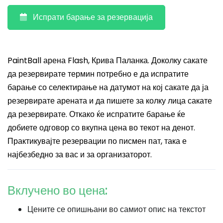
Испрати барање за резервација
PaintBall арена Flash, Крива Паланка. Доколку сакате
да резервирате термин потребно е да испратите
барање со селектирање на датумот на кој сакате да ја
резервирате арената и да пишете за колку лица сакате
да резервирате. Откако ќе испратите барање ќе
добиете одговор со вкупна цена во текот на денот.
Практикувајте резервации по писмен пат, така е
најбезбедно за вас и за организаторот.
Вклучено во цена:
Цените се опишњани во самиот опис на текстот