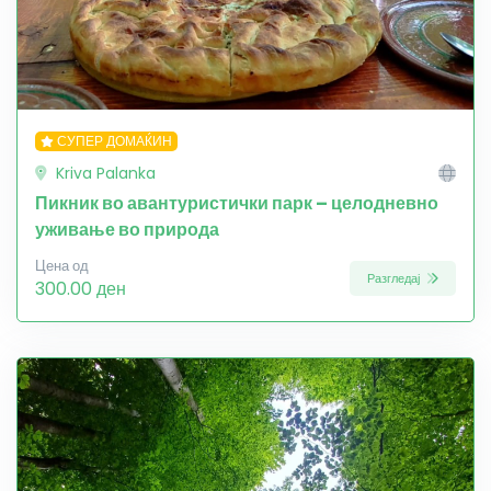
СУПЕР ДОМАЌИН
Kriva Palanka
Пикник во авантуристички парк – целодневно
уживање во природа
Цена од
Разгледај
300.00 ден