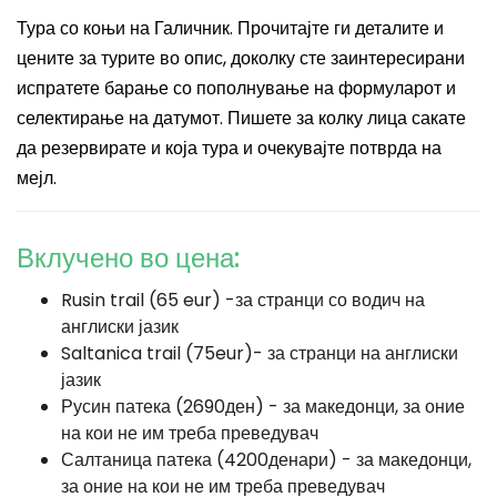
Тура со коњи на Галичник. Прочитајте ги деталите и
цените за турите во опис, доколку сте заинтересирани
испратете барање со пополнување на формуларот и
селектирање на датумот. Пишете за колку лица сакате
да резервирате и која тура и очекувајте потврда на
мејл.
Вклучено во цена:
Rusin trail (65 eur) -за странци со водич на
англиски јазик
Saltanica trail (75eur)- за странци на англиски
јазик
Русин патека (2690ден) - за македонци, за оние
на кои не им треба преведувач
Салтаница патека (4200денари) - за македонци,
за оние на кои не им треба преведувач