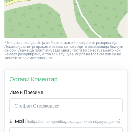
*Точната локација ќе ја добиете откако ќе извршите резервација.
Локалцијата ви ја праќаме откако ќе потврдите резервација бидејќи
се соочуваме да пристигнуваат многу гости во сместувањето кои
немаат резервирано, а тоа го нарушува мирот на гостите кои се во
моментот во сместувањето.
Остави Коментар
Име и Презиме
E-Mail
(потребен за идентификација, не се објавува јавно)