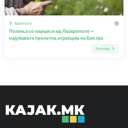
Mavrovo
Полиња со нарциси кај Лазарополе –
најубавата пролетна атракција на Бистра
Разгледај