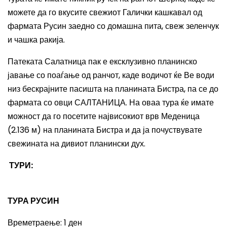
можете да го вкусите свежиот Галички кашкавал од
фармата Русин заедно со домашна пита, свеж зеленчук
и чашка ракија.
Патеката Салатница пак е ексклузивно планинско
јавање со поаѓање од ранчот, каде водичот ќе Ве води
низ бескрајните пасишта на планината Бистра, па се до
фармата со овци САЛТАНИЦА. На оваа тура ќе имате
можност да го посетите највисокиот врв Меденица
(2.136 м) на планината Бистра и да ја почуствувате
свежината на дивиот планински дух.
ТУРИ:
ТУРА РУСИН
Времетраење: 1 ден