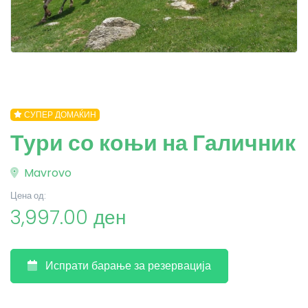
СУПЕР ДОМАЌИН
Тури со коњи на Галичник
Mavrovo
Цена од:
3,997.00 ден
Испрати барање за резервација