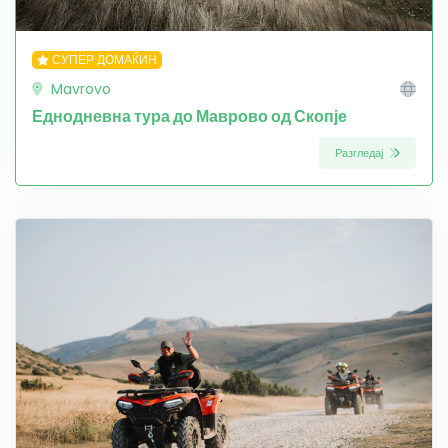
СУПЕР ДОМАЌИН
Mavrovo
Еднодневна тура до Маврово од Скопје
Разгледај