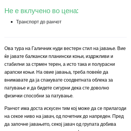
Не е вклучено во цена:
Транспорт до ранчот
Ова тура на Галичник нуди вестерн стил на јавање. Вие
ќе јавате балкански планински коњи, издржливи и
стабилни за стрмен терен, а исто така и полурасни
арапски коњи. На овие јавања, треба повеќе да
внимавате да ја спакувате соодветната облека за
патување и да бидете сигурни дека сте доволно
физички способни за патување.
Ранчот има доста искусен тим кој може да се прилагоди
на секое ниво на јавач, од почетник до напреден. Пред
да започне јавањето, секој јавач од групата добива