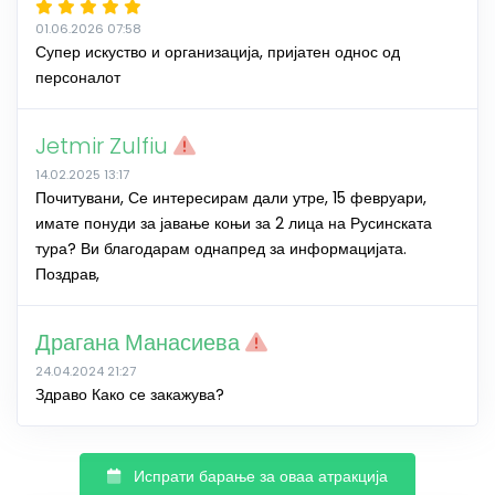
01.06.2026 07:58
Супер искуство и организација, пријатен однос од
персоналот
Jetmir Zulfiu
14.02.2025 13:17
Почитувани, Се интересирам дали утре, 15 февруари,
имате понуди за јавање коњи за 2 лица на Русинската
тура? Ви благодарам однапред за информацијата.
Поздрав,
Драгана Манасиева
24.04.2024 21:27
Здраво Како се закажува?
Испрати барање за оваа атракција