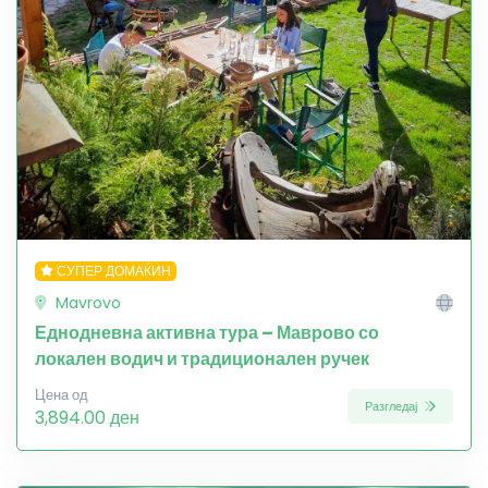
СУПЕР ДОМАЌИН
Mavrovo
Еднодневна активна тура – Маврово со
локален водич и традиционален ручек
Цена од
Разгледај
3,894.00 ден