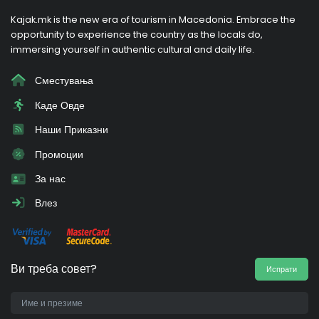
Kajak.mk is the new era of tourism in Macedonia. Embrace the
opportunity to experience the country as the locals do,
immersing yourself in authentic cultural and daily life.
Сместувања
Каде Овде
Наши Приказни
Промоции
За нас
Влез
Ви треба совет?
Испрати