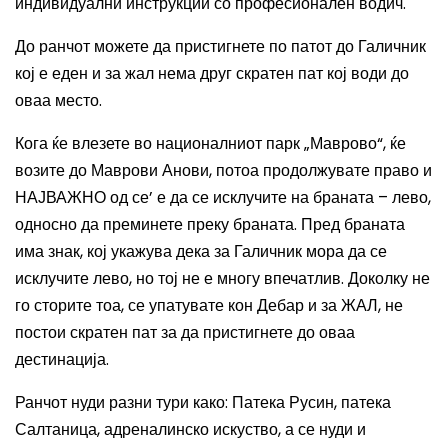
индивидуални инструкции со професионален водич.
До ранчот можете да пристигнете по патот до Галичник
кој е еден и за жал нема друг скратен пат кој води до
оваа место.
Кога ќе влезете во националниот парк „Маврово“, ќе
возите до Маврови Анови, потоа продолжувате право и
НАЈВАЖНО од се’ е да се исклучите на браната – лево,
односно да преминете преку браната. Пред браната
има знак, кој укажува дека за Галичник мора да се
исклучите лево, но тој не е многу впечатлив. Доколку не
го сторите тоа, се упатувате кон Дебар и за ЖАЛ, не
постои скратен пат за да пристигнете до оваа
дестинација.
Ранчот нуди разни тури како: Патека Русин, патека
Салтаница, адреналинско искуство, а се нуди и