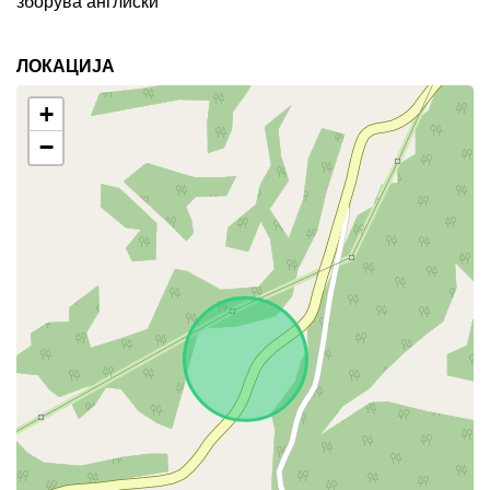
зборува англиски
ЛОКАЦИЈА
+
−