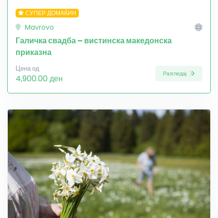
СУПЕР ДОМАЌИН
Mavrovo
Галичка свадба – вистинска македонска
приказна
Цена од
Разгледај
4,900.00 ден