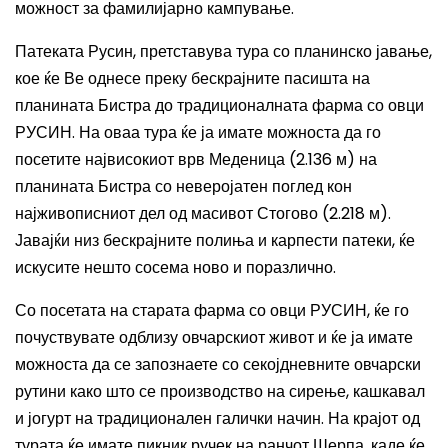
можност за фамилијарно кампување.
Патеката Русин, претставува тура со планинско јавање,
кое ќе Ве однесе преку бескрајните пасишта на
планината Бистра до традиционалната фарма со овци
РУСИН. На оваа тура ќе ја имате можноста да го
посетите највисокиот врв Меденица (2.136 м) на
планината Бистра со неверојатен поглед кон
најживописниот дел од масивот Стогово (2.218 м).
Јавајќи низ бескрајните полиња и карпести патеки, ќе
искусите нешто сосема ново и поразлично.
Со посетата на старата фарма со овци РУСИН, ќе го
почуствувате одблизу овчарскиот живот и ќе ја имате
можноста да се запознаете со секојдневните овчарски
рутини како што се производство на сирење, кашкавал
и јогурт на традиционален галички начин. На крајот од
турата ќе имате пикник ручек на ранчот Шерпа, каде ќе