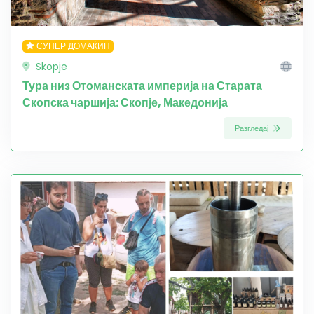
СУПЕР ДОМАЌИН
Skopje
Тура низ Отоманската империја на Старата
Скопска чаршија: Скопје, Македонија
Разгледај