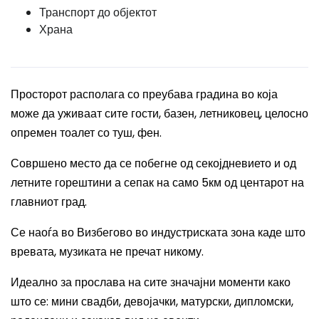
Транспорт до објектот
Храна
Просторот располага со преубава градина во која
може да уживаат сите гости, базен, летниковец, целосно
опремен тоалет со туш, фен.
Совршено место да се побегне од секојдневието и од
летните горештини а сепак на само 5км од центарот на
главниот град.
Се наоѓа во Визбегово во индустриската зона каде што
вревата, музиката не пречат никому.
Идеално за прослава на сите значајни моменти како
што се: мини свадби, девојачки, матурски, дипломски,