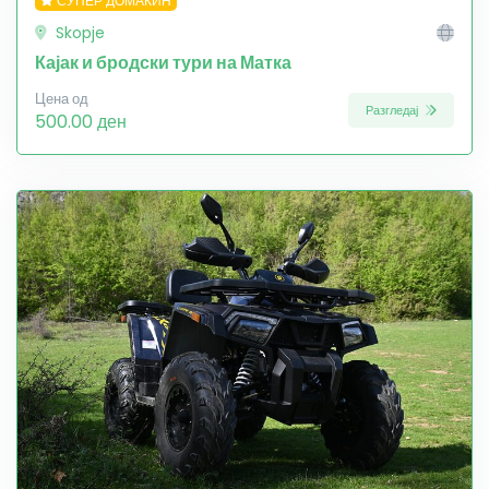
СУПЕР ДОМАЌИН
Skopje
Кајак и бродски тури на Матка
Цена од
Разгледај
500.00 ден