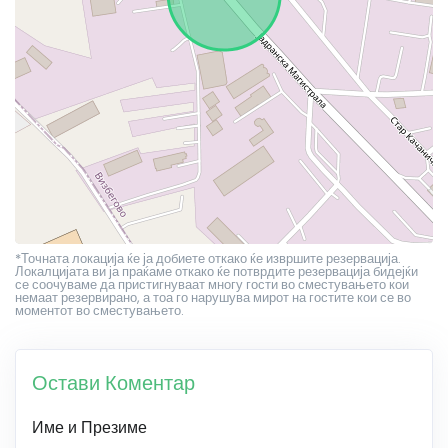
*Точната локација ќе ја добиете откако ќе извршите резервација.
Локалцијата ви ја праќаме откако ќе потврдите резервација бидејќи
се соочуваме да пристигнуваат многу гости во сместувањето кои
немаат резервирано, а тоа го нарушува мирот на гостите кои се во
моментот во сместувањето.
Остави Коментар
Име и Презиме