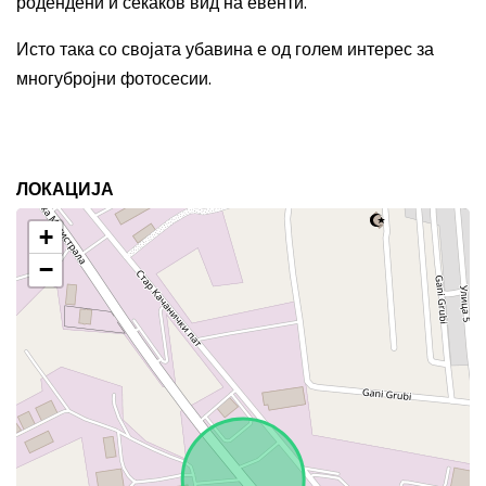
родендени и секаков вид на евенти.
Исто така со својата убавина е од голем интерес за
многубројни фотосесии.
ЛОКАЦИЈА
+
−