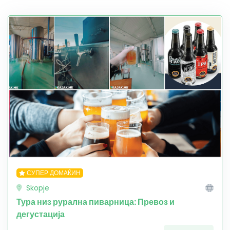
СУПЕР ДОМАЌИН
Skopje
Тура низ рурална пиварница: Превоз и
дегустација