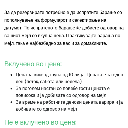
За да резервирате потребно е да испратите барање со
пополнување на формуларот и селектирање на
датумот. По испратеното барање ќе добиете одговор на
вашиот мејл со вкупна цена. Практикувајте барања по
мејл, така е најбезбедно за вас и за домаќините.
Вклучено во цена:
Цена за викенд група од 10 лица. Цената е за еден
ден (петок, сабота или недела)
За поголем настан со повеќе гости цената е
повисока и ја добивате со одговор на мејл
За време на работните денови цената варира и ја
добивате со одговор на мејл
Не е вклучено во цена: