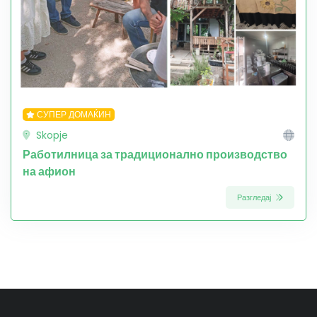
СУПЕР ДОМАЌИН
Skopje
Работилница за традиционално производство
на афион
Разгледај