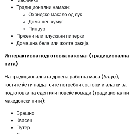
Маслинки
Традиционални намази:
Охридско макало од лук
Домашен хумус
Пинџур
Пржени или плускани пиперки
Домашна бела или жолта ракија
Интерактивна подготовка на комат (традиционална
пита)
На традиционалната дрвена работна маса (
бљуд
),
гостите ќе ги најдат сите потребни состојки и алатки за
подготовка на еден или повеќе комади (традиционални
македонски пити):
Брашно
Квасец
Путер