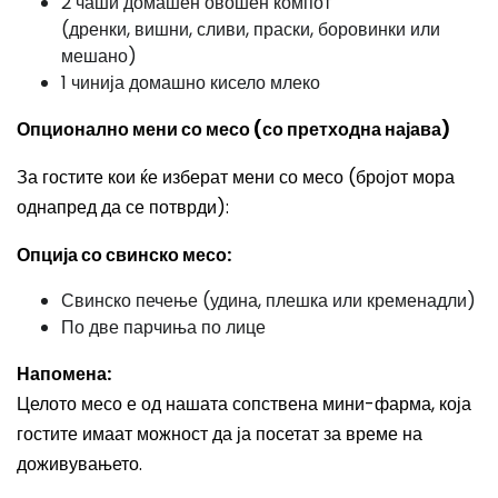
2 чаши домашен овошен компот
(дренки, вишни, сливи, праски, боровинки или
мешано)
1 чинија домашно кисело млеко
Опционално мени со месо (со претходна најава)
За гостите кои ќе изберат мени со месо (бројот мора
однапред да се потврди):
Опција со свинско месо:
Свинско печење (удина, плешка или кременадли)
По две парчиња по лице
Напомена:
Целото месо е од нашата сопствена мини-фарма, која
гостите имаат можност да ја посетат за време на
доживувањето.