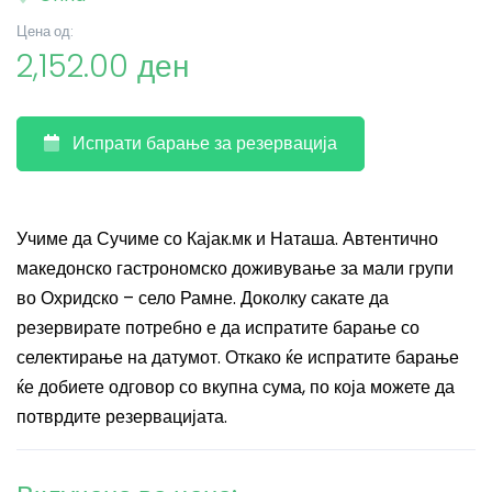
Цена од:
2,152.00 ден
Испрати барање за резервација
Учиме да Сучиме со Кајак.мк и Наташа. Автентично
македонско гастрономско доживување за мали групи
во Охридско – село Рамне. Доколку сакате да
резервирате потребно е да испратите барање со
селектирање на датумот. Откако ќе испратите барање
ќе добиете одговор со вкупна сума, по која можете да
потврдите резервацијата.