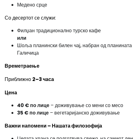
Медено срце
Со десертот се служи:
Филџан традиционално турско кафе
или
Шоља планински билен чај, набран од планината
Галичица
Времетраење
Приближно
2–3 часа
Цена
40 € по лице
– доживување со мени со месо
35 € по лице
– вегетаријанско доживување
Важни напомени – Нашата филозофија
Целата храна се подготвува свежо, на самиот ден