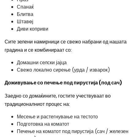
Спанаќ
Блитва
Штавeј
Диви коприви
Сите зелени намирници се свежо набрани од нашата
градина и се комбинираат со:
Домашни селски јајца
Свежо локално сирење (урда / изварок)
Доживување со печење под пирустија (под сач)
Заедно со домаќините, гостите учествуваат во
традиционалниот процес на:
Месење и растегнување на тестото
Подготовка на коматот
Печење на коматот под пирустија (сач / железен