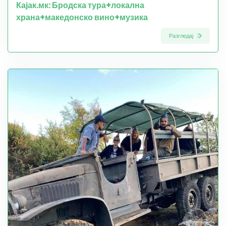
Кајак.мк: Бродска тура+локална
храна+македонско вино+музика
Разгледај