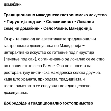
домаќини.
Традиционално македонско гастрономско искуство
• Пирустија под сач • Селски живот • Локални
семејни домаќини • Село Рамне, Македонија
Откријте едно од најавтентичните традиционални
гастрономски доживувања во Македонија –
интерактивно искуство со готвење под пирустија
(печeње под сач), организирано од локално семејство
во планинското село Рамне. Ова не е посета на
ресторан, туку вистинска македонска селска дружба,
каде што храната, природата, традицијата и
гостопримството се спојуваат во едно целосно
доживување.
Добредојде и традиционално гостопримство