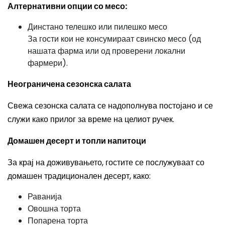
Алтернативни опции со месо:
Динстано телешко или пилешко месо
За гости кои не консумираат свинско месо (од
нашата фарма или од проверени локални
фармери).
Неограничена сезонска салата
Свежа сезонска салата се надополнува постојано и се
служи како прилог за време на целиот ручек.
Домашен десерт и топли напитоци
За крај на доживувањето, гостите се послужуваат со
домашен традиционален десерт, како:
Раванија
Овошна торта
Попарена торта