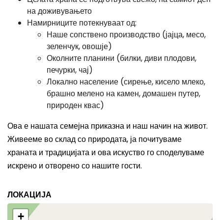
на доживувањето
Намирниците потекнуваат од:
Наше сопствено производство (јајца, месо,
зеленчук, овошје)
Околните планини (билки, диви плодови,
печурки, чај)
Локално население (сирење, кисело млеко,
брашно мелено на камен, домашен путер,
природен квас)
Ова е нашата семејна приказна и наш начин на живот.
Живееме во склад со природата, ја почитуваме
храната и традицијата и ова искуство го споделуваме
искрено и отворено со нашите гости.
ЛОКАЦИЈА
+