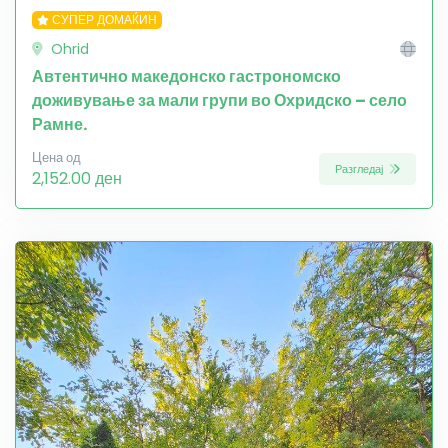
СУПЕР ДОМАЌИН
Ohrid
Автентично македонско гастрономско
доживување за мали групи во Охридско – село
Рамне.
Цена од
Разгледај
2,152.00 ден