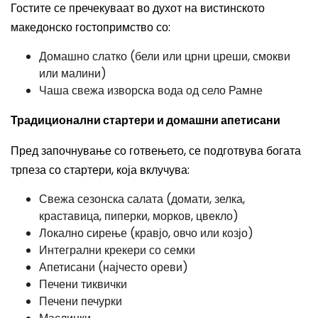
Гостите се пречекуваат во духот на вистинското
македонско гостопримство со:
Домашно слатко (бели или црни цреши, смокви
или малини)
Чаша свежа изворска вода од село Рамне
Традиционални стартери и домашни апетисани
Пред започнување со готвењето, се подготвува богата
трпеза со стартери, која вклучува:
Свежа сезонска салата (домати, зелка,
краставица, пиперки, морков, цвекло)
Локално сирење (кравјо, овчо или козјо)
Интегрални крекери со семки
Апетисани (најчесто ореви)
Печени тиквички
Печени печурки