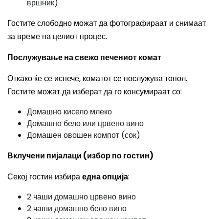
вршник)
Гостите слободно можат да фотографираат и снимаат
за време на целиот процес.
Послужување на свежо печениот комат
Откако ќе се испече, коматот се послужува топол.
Гостите можат да изберат да го консумираат со:
Домашно кисело млеко
Домашно бело или црвено вино
Домашен овошен компот (сок)
Вклучени пијалаци (избор по гостин)
Секој гостин избира
една опција
:
2 чаши домашно црвено вино
2 чаши домашно бело вино