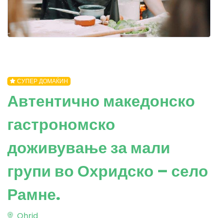
СУПЕР ДОМАЌИН
Автентично македонско
гастрономско
доживување за мали
групи во Охридско – село
Рамне.
Ohrid