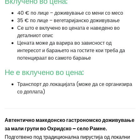
Вклучено во цена:
40 € по лице – доживување со мени со месо
35 € по лице – вегетаријанско доживување
Се што е вклучено во цената е наведено во
деталниот опис
Цената може да варира во зависност од
интересот и барањето на гостите кои треба да
потенцираат во самото барање
Не е вклучено во цена:
Транспорт до локацијата (може да се организира
со доплата)
Автентично македонско гастрономско доживување
за мали групи во Охридско – село Рамне.
Подготвено под традиционална пирустија од локални