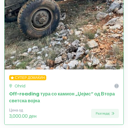
СУПЕР ДОМАЌИН
Ohrid
Off-roading тура со камион „Џејмс“ од Втора
светска војна
Цена од
Разгледај
3,000.00 ден