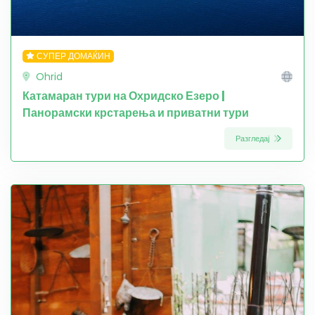
СУПЕР ДОМАЌИН
Ohrid
Катамаран тури на Охридско Езеро |
Панорамски крстарења и приватни тури
Разгледај