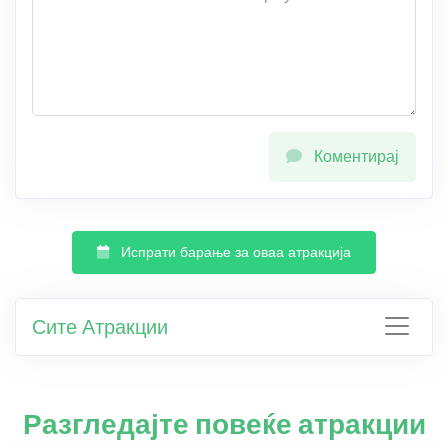
Коментирај
Испрати барање за оваа атракција
Сите Атракции
Разгледајте повеќе атракции