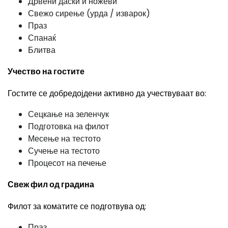
Дрвени даски и ножеви
Свежо сирење (урда / изварок)
Праз
Спанаќ
Блитва
Учество на гостите
Гостите се добредојдени активно да учествуваат во:
Сецкање на зеленчук
Подготовка на филот
Месење на тестото
Сучење на тестото
Процесот на печење
Свеж фил од градина
Филот за коматите се подготвува од:
Праз