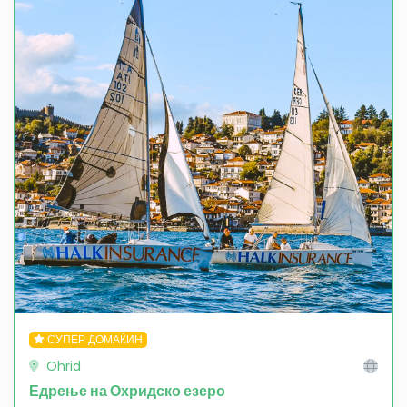
СУПЕР ДОМАЌИН
Ohrid
Едрење на Охридско езеро