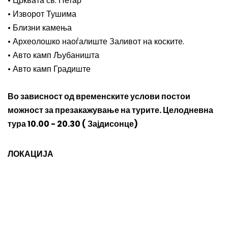
• Црквата св. Петар
• Изворот Тушима
• Близни камења
• Археолошко наоѓалиште Заливот на коските.
• Авто камп Љубаништа
• Авто камп Градиште
Во зависност од временските услови постои
можност за презакажување на турите. Целодневна
тура 10.00 - 20.30 ( Зајдисонце)
ЛОКАЦИЈА