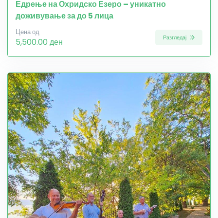
Едрење на Охридско Езеро – уникатно
доживување за до 5 лица
Цена од
Разгледај
5,500.00 ден