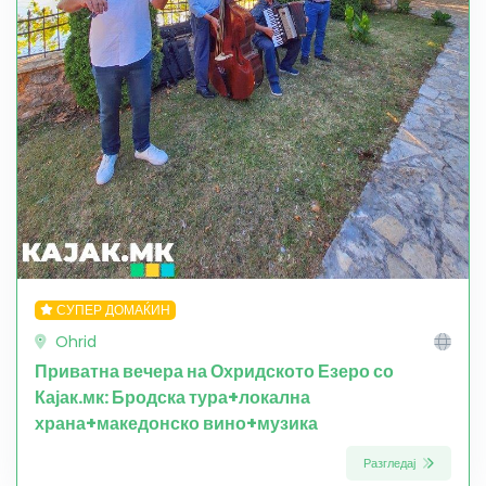
СУПЕР ДОМАЌИН
Ohrid
Приватна вечера на Охридското Езеро со
Кајак.мк: Бродска тура+локална
храна+македонско вино+музика
Разгледај