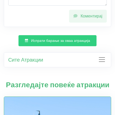
Коментирај
Испрати барање за оваа атракција
Сите Атракции
Разгледајте повеќе атракции