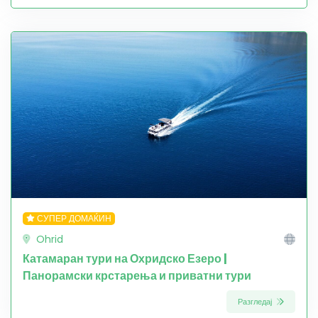
СУПЕР ДОМАЌИН
Ohrid
Катамаран тури на Охридско Езеро |
Панорамски крстарења и приватни тури
Разгледај