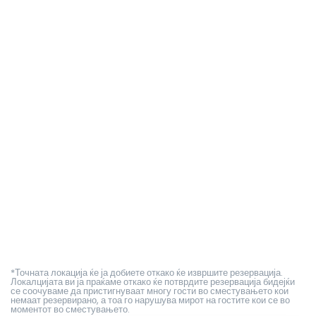
*Точната локација ќе ја добиете откако ќе извршите резервација.
Локалцијата ви ја праќаме откако ќе потврдите резервација бидејќи
се соочуваме да пристигнуваат многу гости во сместувањето кои
немаат резервирано, а тоа го нарушува мирот на гостите кои се во
моментот во сместувањето.