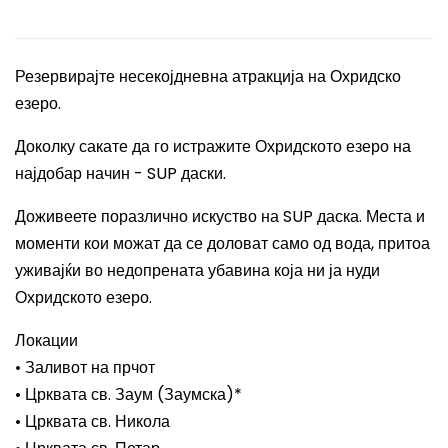
Резервирајте несекојдневна атракција на Охридско
езеро.
Доколку сакате да го истражите Охридското езеро на
најдобар начин - SUP даски.
Доживеете поразлично искуство на SUP даска. Места и
моменти кои можат да се доловат само од вода, притоа
уживајќи во недопрената убавина која ни ја нуди
Охридското езеро.
Локации
• Заливот на прчот
• Црквата св. Заум (Заумска)*
• Црквата св. Никола