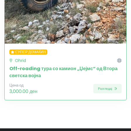
СУПЕР ДОМАЌИН
Ohrid
Off-roading тура со камион „Џејмс“ од Втора
светска војна
Цена од
Разгледај
3,000.00 ден