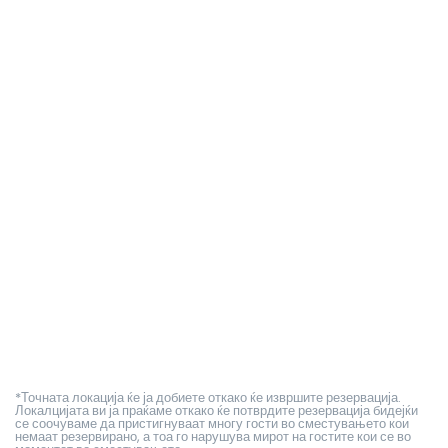
*Точната локација ќе ја добиете откако ќе извршите резервација.
Локалцијата ви ја праќаме откако ќе потврдите резервација бидејќи
се соочуваме да пристигнуваат многу гости во сместувањето кои
немаат резервирано, а тоа го нарушува мирот на гостите кои се во