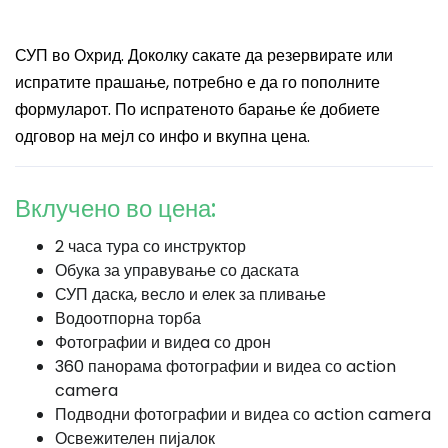
СУП во Охрид. Доколку сакате да резервирате или
испратите прашање, потребно е да го пополните
формуларот. По испратеното барање ќе добиете
одговор на мејл со инфо и вкупна цена.
Вклучено во цена:
2 часа тура со инструктор
Обука за управување со даската
СУП даска, весло и елек за пливање
Водоотпорна торба
Фотографии и видеa со дрон
360 панорама фотографии и видеа со action
camera
Подводни фотографии и видеа со action camera
Освежителен пијалок