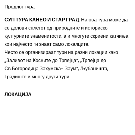
Предлог тура:
СУП ТУРА КАНЕО И СТАР ГРАД
. На ова тура може да
се долови сплетот од природните и историско
културните знаменитости, а и многуте скриени катчиња
кои најчесто ги знаат само локалците.
Често се организираат тури на разни локации како
„Заливот на Косните до Трпејца“, „Трпејца до
Св.Богородица Захумска- Заум“, Љубаништа,
Градиште и многу други тури.
ЛОКАЦИЈА