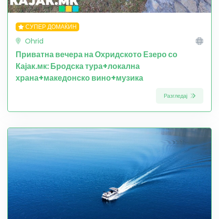
СУПЕР ДОМАЌИН
Ohrid
Приватна вечера на Охридското Езеро со
Кајак.мк: Бродска тура+локална
храна+македонско вино+музика
Разгледај