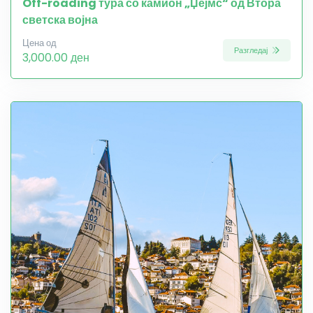
Off-roading тура со камион „Џејмс“ од Втора
светска војна
Цена од
Разгледај
3,000.00 ден