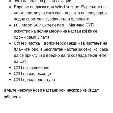
Јога на вода на разни локации
Едрење на даска или Wind Surfing. Едрењето на
даска настанува како спој на двата најпопуларни
водни спортови, сурфањето и едрењето.
Full Moon SUP Experience - Магично СУП
искуство на полна месечина настан кој ќе се
одржи само 3 пати
СУПер чистка - волонтерски акции за чистење на
плажите, овој е бесплатен настан за секој кој сака
да се приклучи и воедно да ги совлада техниките
на СУП
СУП на зајдисонце
СУП на изгрејсонце
СУП целодневна тура
и уште неколку нови настани кои наскоро ќе бидат
објавени.