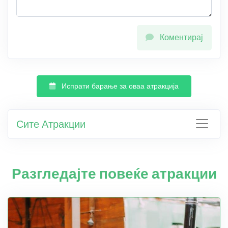
Коментирај
Испрати барање за оваа атракција
Сите Атракции
Разгледајте повеќе атракции