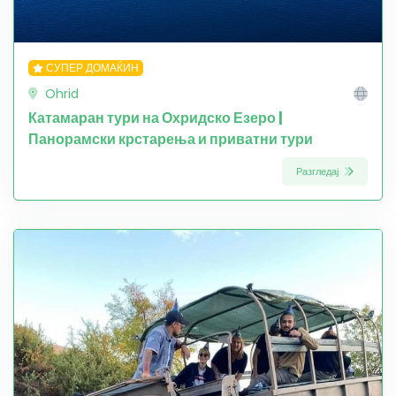
СУПЕР ДОМАЌИН
Ohrid
Катамаран тури на Охридско Езеро |
Панорамски крстарења и приватни тури
Разгледај