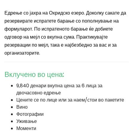
Едрење со јахра на Охридско езеро. Доколку сакате да
резервирате испратете барање со пополнување на
формуларот. По испратеното барање ќе добиете
одговор на мејл со вкупна сума. Практикувајте
резервации по мејл, така е најбезбедно за вас и за
организаторите.
Вклучено во цена:
9,840 денари вкупна цена за 6 лица за
двочасовно едрење
Цените се по лице или за наем/стои во пакетите
Вино
Фотографии
Уживање
Моменти