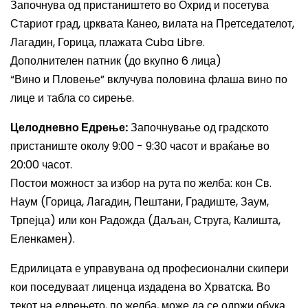
Започнува од пристаништето во Охрид и посетува
Стариот град, црквата Канео, вилата на Претседателот,
Лагадин, Горица, плажата Cuba Libre.
Дополнителен патник (до вкупно 6 лица)
“Вино и Пловење” вклучува половина флаша вино по
лице и табла со сирење.
Целодневно Едрење:
Започнување од градското
пристаниште околу 9:00 - 9:30 часот и враќање во
20:00 часот.
Постои можност за избор на рута по желба: кон Св.
Наум (Горица, Лагадин, Пештани, Градиште, Заум,
Трпејца) или кон Радожда (Даљан, Струга, Калишта,
Еленкамен).
Едрилицата е управувана од професионални скипери
кои поседуваат лиценца издадена во Хрватска. Во
текот на едрењето, по желба, може да се одржи обука