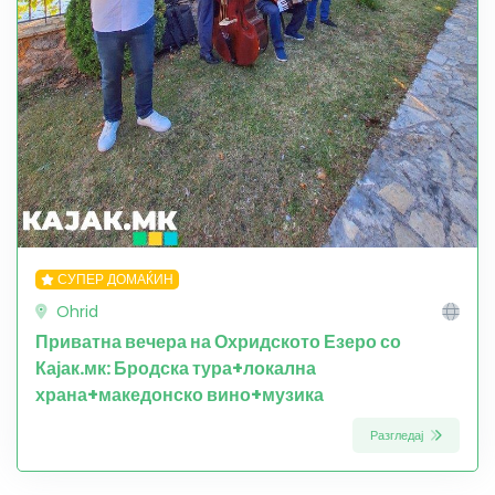
СУПЕР ДОМАЌИН
Ohrid
Приватна вечера на Охридското Езеро со
Кајак.мк: Бродска тура+локална
храна+македонско вино+музика
Разгледај