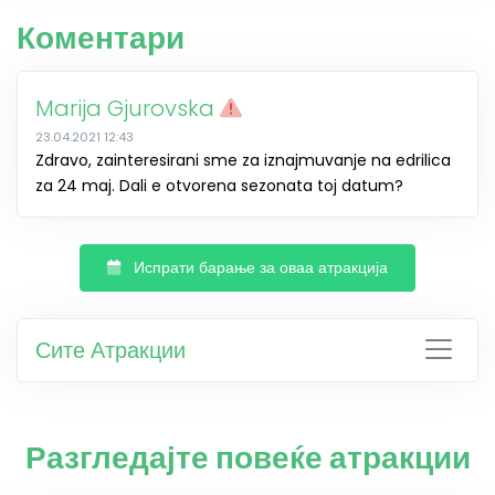
Коментари
Marija Gjurovska
23.04.2021 12:43
Zdravo, zainteresirani sme za iznajmuvanje na edrilica
za 24 maj. Dali e otvorena sezonata toj datum?
Испрати барање за оваа атракција
Сите Атракции
Разгледајте повеќе атракции