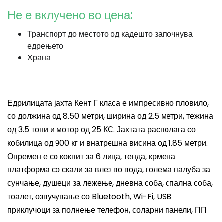
Не е вклучено во цена:
Транспорт до местото од кадешто започнува
едрењето
Храна
Едрилицата јахта Кент Г класа е импресивно пловило,
со должина од 8.50 метри, ширина од 2.5 метри, тежина
од 3.5 тони и мотор од 25 КС. Јахтата располага со
кобилица од 900 кг и внатрешна висина од 1.85 метри.
Опремен е со кокпит за 6 лица, тенда, крмена
платформа со скали за влез во вода, голема палуба за
сунчање, душеци за лежење, дневна соба, спална соба,
тоалет, озвучување со Bluetooth, Wi-Fi, USB
приклучоци за полнење телефон, соларни панели, ПП