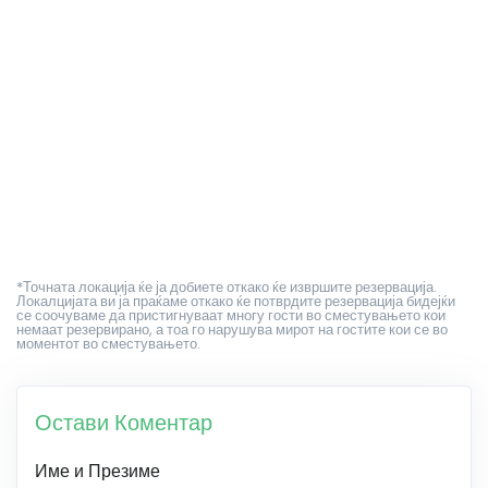
*Точната локација ќе ја добиете откако ќе извршите резервација.
Локалцијата ви ја праќаме откако ќе потврдите резервација бидејќи
се соочуваме да пристигнуваат многу гости во сместувањето кои
немаат резервирано, а тоа го нарушува мирот на гостите кои се во
моментот во сместувањето.
Остави Коментар
Име и Презиме