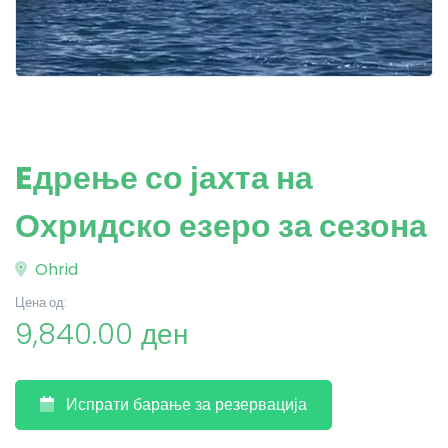
Eдрење со јахта на
Охридско езеро за сезона
Ohrid
Цена од:
9,840.00 ден
Испрати барање за резервација