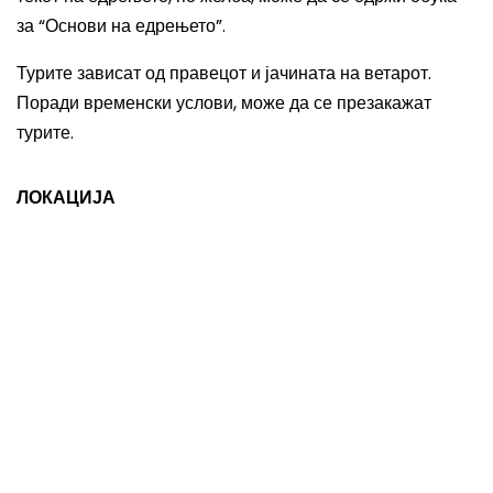
за “Основи на едрењето”.
Турите зависат од правецот и јачината на ветарот.
Поради временски услови, може да се презакажат
турите.
ЛОКАЦИЈА