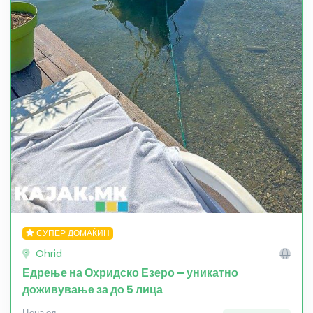
СУПЕР ДОМАЌИН
Ohrid
Едрење на Охридско Езеро – уникатно
доживување за до 5 лица
Цена од