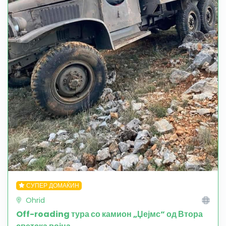
СУПЕР ДОМАЌИН
Ohrid
Off-roading тура со камион „Џејмс“ од Втора