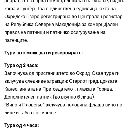
апарат, сет за прва помош, елеци за спасување, сидро,
кофа и сунѓер. Тоа е единствена едрилица јахта на
Охридско Езеро регистрирана во Централен регистар
на Република Северна Македонија за комерцијален
превоз на патници и патничко осигурување на
патниците.
Тури што може да ги резервирате:
Тура од 2 часа:
Започнува од пристаништето во Охрид. Оваа тура ги
вклучува следниве атракции: Стариот град, црквата
Канео, вилата на Претседателот, плажата Горица.
Дополнителен патник (до вкупно 6 лица)
“Вино и Пловење” вклучува половина флаша вино по
лице и табла со сирење.
Тура од 4 часа: