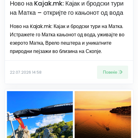
Ново на Kajak.mk: Кајак и бродски тури
на Матка – откријте го кањонот од вода
Ново на Kajak.mk: Кајак и бродски тури на Матка.
Истражете го Матка кањонот од вода, уживајте во
езерото Матка, Врело пештера и уникатните
природни пејзажи во близина на Скопје.
Повеќе
22.07.2026 14:58