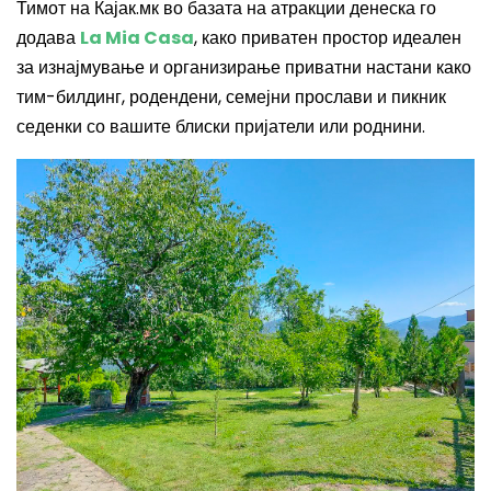
Тимот на Кајак.мк во базата на атракции денеска го
додава
La Mia Casa
, како приватен простор идеален
за изнајмување и организирање приватни настани како
тим-билдинг, родендени, семејни прослави и пикник
седенки со вашите блиски пријатели или роднини.