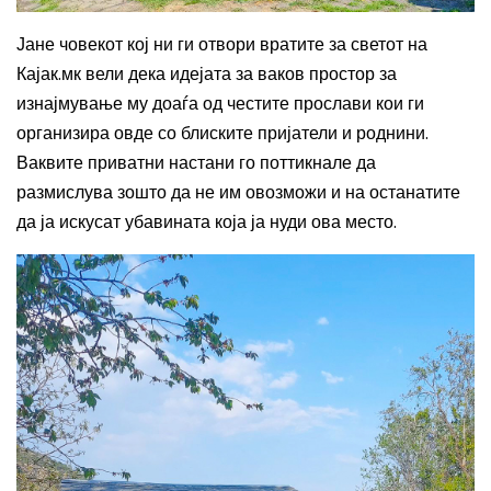
Јане човекот кој ни ги отвори вратите за светот на
Кајак.мк вели дека идејата за ваков простор за
изнајмување му доаѓа од честите прослави кои ги
организира овде со блиските пријатели и роднини.
Ваквите приватни настани го поттикнале да
размислува зошто да не им овозможи и на останатите
да ја искусат убавината која ја нуди ова место.