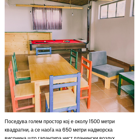
Поседува голем простор кој е околу 1500 метри
квадратни, а се наоѓа на 650 метри надморска
височина што гарантира чист планински воздух.