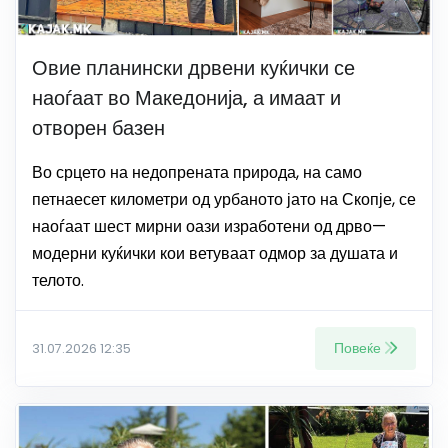
Овие планински дрвени куќички се
наоѓаат во Македонија, а имаат и
отворен базен
Во срцето на недопрената природа, на само
петнаесет километри од урбаното јато на Скопје, се
наоѓаат шест мирни оази изработени од дрво—
модерни куќички кои ветуваат одмор за душата и
телото.
Повеќе
31.07.2026 12:35