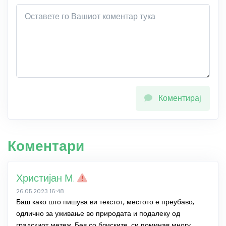
Коментирај
Коментари
Христијан М.
26.05.2023 16:48
Баш како што пишува ви текстот, местото е преубаво,
одлично за уживање во природата и подалеку од
градскиот метеж. Бев со блиските, си поминав многу