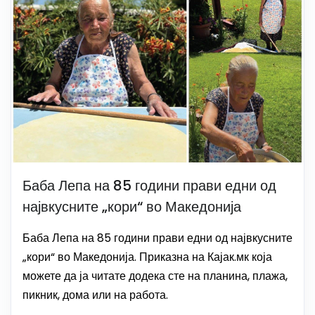
Баба Лепа на 85 години прави едни од
највкусните „кори“ во Македонија
Баба Лепа на 85 години прави едни од највкусните
„кори“ во Македонија. Приказна на Кајак.мк која
можете да ја читате додека сте на планина, плажа,
пикник, дома или на работа.