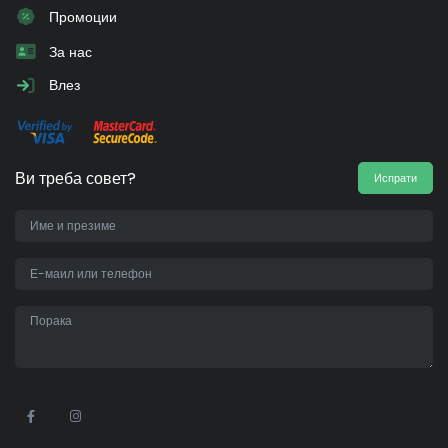
Промоции
За нас
Влез
Ви треба совет?
Испрати