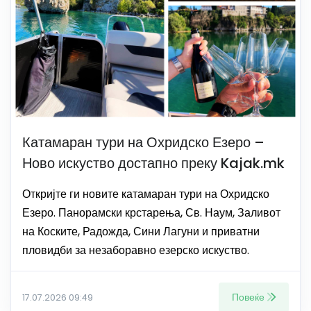
Катамаран тури на Охридско Езеро –
Ново искуство достапно преку Kajak.mk
Откријте ги новите катамаран тури на Охридско
Езеро. Панорамски крстарења, Св. Наум, Заливот
на Коските, Радожда, Сини Лагуни и приватни
пловидби за незаборавно езерско искуство.
Повеќе
17.07.2026 09:49