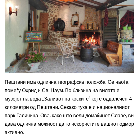
Пештани има одлична географска положба. Се наоѓа
помеѓу Охрид и Св. Наум.
Во
близина на вилата е
музејот на вода
„З
аливот на коските"
кој е
оддалечен 4
к
илометри
од Пештани. Секако тука е и националниот
парк Галичица.
Ова, како што вели домаќинот Славе, ви
дава одлична можност да го искористите вашиот одмор
активно.