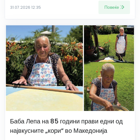
Повеќе
31.07.2026 12:35
Баба Лепа на 85 години прави едни од
највкусните „кори“ во Македонија