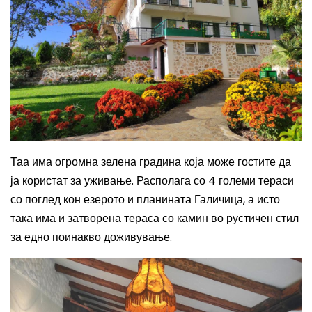
Таа има огромна зелена градина која може гостите да
ја користат за уживање. Располага со 4 големи тераси
со поглед кон езерото и планината Галичица, а исто
така има и затворена тераса со камин во рустичен стил
за едно поинакво доживување.