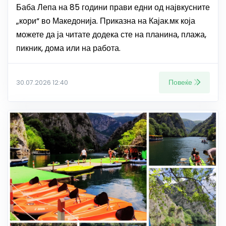
Баба Лепа на 85 години прави едни од највкусните
„кори“ во Македонија. Приказна на Кајак.мк која
можете да ја читате додека сте на планина, плажа,
пикник, дома или на работа.
Повеќе
30.07.2026 12:40