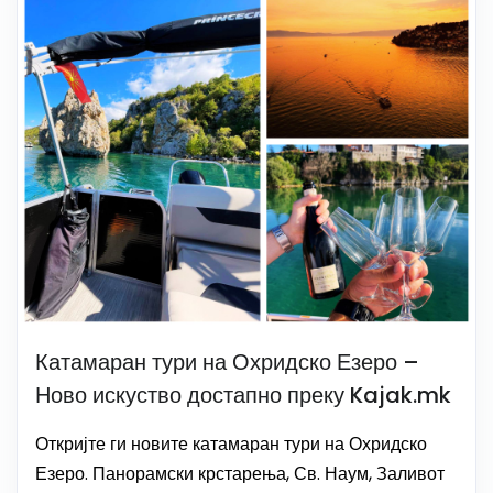
Катамаран тури на Охридско Езеро –
Ново искуство достапно преку Kajak.mk
Откријте ги новите катамаран тури на Охридско
Езеро. Панорамски крстарења, Св. Наум, Заливот