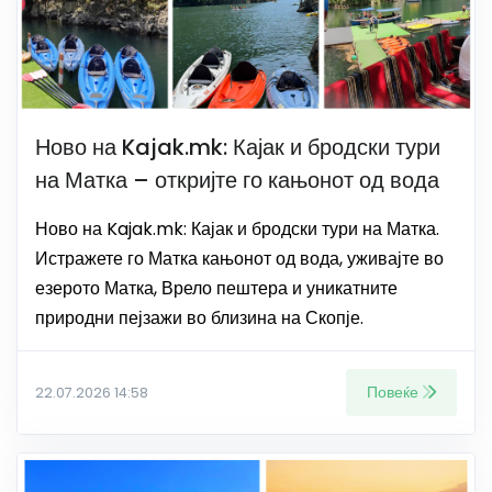
Ново на Kajak.mk: Кајак и бродски тури
на Матка – откријте го кањонот од вода
Ново на Kajak.mk: Кајак и бродски тури на Матка.
Истражете го Матка кањонот од вода, уживајте во
езерото Матка, Врело пештера и уникатните
природни пејзажи во близина на Скопје.
Повеќе
22.07.2026 14:58