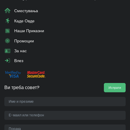
Сместувања
Каде Овде
Наши Приказни
Промоции
За нас
Влез
Ви треба совет?
Испрати