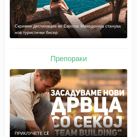
 до
Скриени дестинации во Европа: Македонија станува
О
нов туристички бисер
М
Препораки
ПРИКЛУЧЕТЕ СÈ