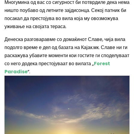
Многумина од вас со сигурност би потврдиле дека нема
ништо поубаво од летните зајдисонца. Секој патник би
посакал да престојува во вила која му овозможува
уживање на својата тераса.
Денеска разговаравме со домаќинот Славе, чија вила
подолго време е дел од базата на Кајак.мк. Славе ни ги
раскажува убавите моменти кои гостите ги споделуваат
со него додека престојуваат во вилата „
Forest
Paradise
“.