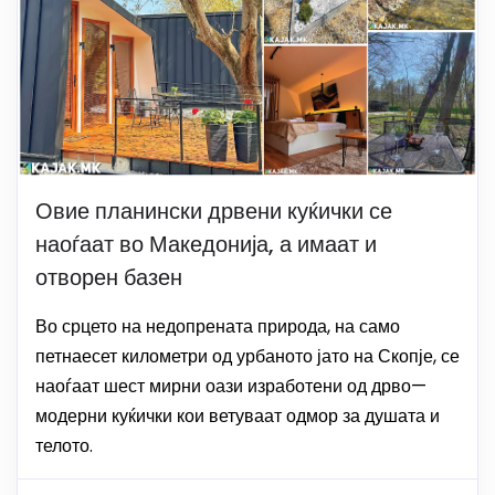
Овие планински дрвени куќички се
наоѓаат во Македонија, а имаат и
отворен базен
Во срцето на недопрената природа, на само
петнаесет километри од урбаното јато на Скопје, се
наоѓаат шест мирни оази изработени од дрво—
модерни куќички кои ветуваат одмор за душата и
телото.