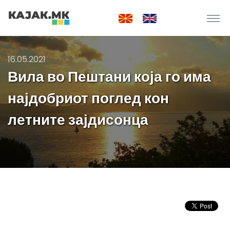
16.05.2021
Вила во Пештани која го има
најдобриот поглед кон
летните зајдисонца