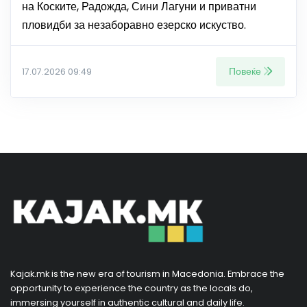
на Коските, Радожда, Сини Лагуни и приватни
пловидби за незаборавно езерско искуство.
Повеќе
17.07.2026 09:49
Kajak.mk is the new era of tourism in Macedonia. Embrace the
opportunity to experience the country as the locals do,
immersing yourself in authentic cultural and daily life.