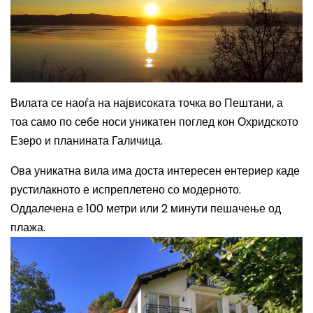
Вилата се наоѓа на највисоката точка во Пештани, а
тоа само по себе носи уникатен поглед кон Охридското
Езеро и планината Галичица.
Ова уникатна вила има доста интересен ентериер каде
рустилакното е испреплетено со модерното.
Оддалечена е 100 метри или 2 минути пешачење од
плажа.