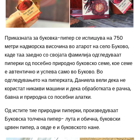
Приказната за буковка-пипер се испишува на 750
метри надморска височина во атарот на село Буково,
каде таа заедно со својата фамилија одгледуваат
пиперки од посебно природно буковско семе, кое семе
е автентично и успева само во Буково. Во
одгледувањето на пиперката, Даниела вели дека не
користат никакви машини и дека обработката е рачна,
бавна и природна со посебни алатки.
Од истите тие природни пиперки, произведуваат
Буковска толчена пипер- лута и обична, буковски
црвен пипер, а овде е и буковското нане.