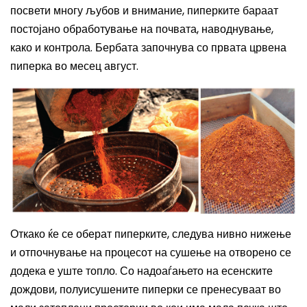
посвети многу љубов и внимание, пиперките бараат
постојано обработување на почвата, наводнување,
како и контрола. Бербата започнува со првата црвена
пиперка во месец август.
Откако ќе се оберат пиперките, следува нивно нижење
и отпочнување на процесот на сушење на отворено се
додека е уште топло. Со надоаѓањето на есенските
дождови, полуисушените пиперки се пренесуваат во