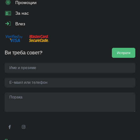
Промоции
За нас
Влез
Ви треба совет?
Испрати