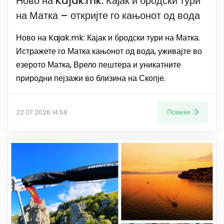
Ново на Kajak.mk: Кајак и бродски тури
на Матка – откријте го кањонот од вода
Ново на Kajak.mk: Кајак и бродски тури на Матка.
Истражете го Матка кањонот од вода, уживајте во
езерото Матка, Врело пештера и уникатните
природни пејзажи во близина на Скопје.
Повеќе
22.07.2026 14:58