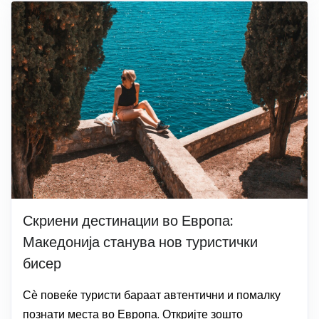
Скриени дестинации во Европа:
Македонија станува нов туристички
бисер
Сѐ повеќе туристи бараат автентични и помалку
познати места во Европа. Откријте зошто