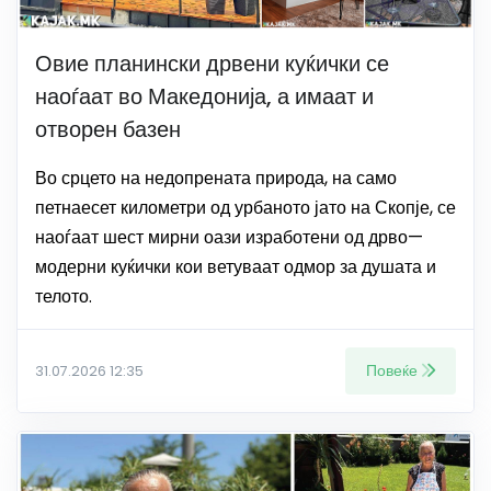
Овие планински дрвени куќички се
наоѓаат во Македонија, а имаат и
отворен базен
Во срцето на недопрената природа, на само
петнаесет километри од урбаното јато на Скопје, се
наоѓаат шест мирни оази изработени од дрво—
модерни куќички кои ветуваат одмор за душата и
телото.
Повеќе
31.07.2026 12:35