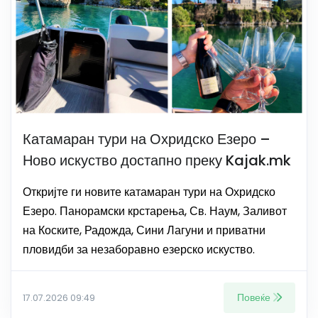
Катамаран тури на Охридско Езеро –
Ново искуство достапно преку Kajak.mk
Откријте ги новите катамаран тури на Охридско
Езеро. Панорамски крстарења, Св. Наум, Заливот
на Коските, Радожда, Сини Лагуни и приватни
пловидби за незаборавно езерско искуство.
Повеќе
17.07.2026 09:49