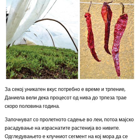
За секој уникатен вкус потребно е време и трпение,
Даниела вели дека процесот од нива до трпеза трае
скоро половина година.
Започнуват со пролетното садење во леи, потоа мајско
расадување на израснатите растенија во нивите.
Одгледувањето е клучниот сегмент на кој мора да се