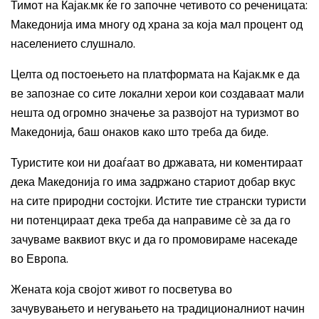
Тимот на Кајак.мк ќе го започне четивото со реченицата
:
Македонија има многу од храна за која мал процент од
населението слушнало.
Целта од постоењето на платформата на Кајак.мк е да
ве запознае со сите локални херои кои создаваат мали
нешта од огромно значење за развојот на туризмот во
Македонија, баш онаков како што треба да биде.
Туристите кои ни доаѓаат во државата, ни коментираат
дека Македонија го има задржано стариот добар вкус
на сите природни состојки. Истите тие странски туристи
ни потенцираат дека треба да направиме с
ѐ
за да го
зачуваме ваквиот вкус и да го промовираме насекаде
во Европа.
Жената која својот живот го посветува во
зачувувањето и негувањето на традиционалниот начин