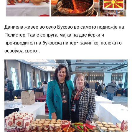
Даниела живее во село Буково во самото подножје на
Пелистер. Таа е сопруга, мајка на две ќерки и
производител на буковска пипер- зачин кој полека го
освојува светот.