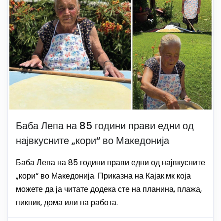
Баба Лепа на 85 години прави едни од
највкусните „кори“ во Македонија
Баба Лепа на 85 години прави едни од највкусните
„кори“ во Македонија. Приказна на Кајак.мк која
можете да ја читате додека сте на планина, плажа,
пикник, дома или на работа.