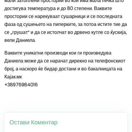
мали затоплени простории во кои има мала печка што
достигува температура и до 80 степени. Ваквите
простории се нарекуваат сушарници и се последната
фаза од сушењето на пиперките, за потоа истите тие да
се „грушат“ и да се истолчат во дрвено кутле со ќускија,
вели Даниела.
Ваквите уникатни производи кои ги произведува
Даниела може да се нарачат дирекно на телефонскиот
број, а наскоро ќе бидар достани и во бакалницата на
Кајак.мк
+38976984016
Остави Коментар