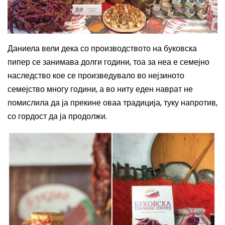
Даниела вели дека со производството на буковска
пипер се занимава долги години, тоа за неа е семејно
наследство кое се произведувало во нејзиното
семејство многу години, а во ниту еден наврат не
помислила да ја прекине оваа традиција, туку напротив,
со гордост да ја продолжи.