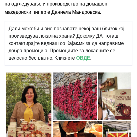
на одгледување и производство на домашен
македонски пипер е Даниела Мандровска
.
Дали можеби и вие познавате некој ваш близок кој
произведува локална храна? Доколку ДА, тогаш
контактирајте веднаш со Кајак.мк за да направиме
добра промоција. Промоциите за локалците се
целосно бесплатно. Кликнете
ОВДЕ
.